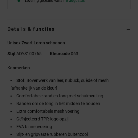
Levering gepland vanaf
10 augustus
Details & functies
Unisex Zwart Leren schoenen
Stijl
ADYS100765
Kleurcode
063
Kenmerken
Stof:
Bovenwerk van leer, nubuck, suède of mesh
[afhankelijk van de kleur]
Comfortabele rand en tong met schuimvulling
Banden om de tong in het midden te houden
Extra comfortabele mesh voering
Geïnjecteerd TPR-logo opzij
EVA binnenvoering
Slijt- en gripvaste rubberen buitenzool