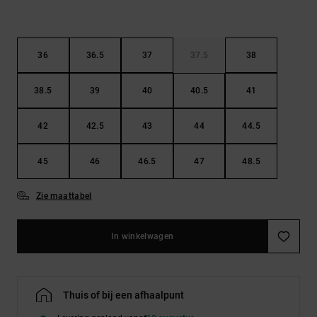
36
36.5
37
37.5
38
38.5
39
40
40.5
41
42
42.5
43
44
44.5
45
46
46.5
47
48.5
Zie maattabel
In winkelwagen
Thuis of bij een afhaalpunt