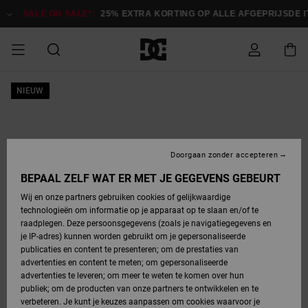
Ga
naar
SALE ON SALE*:
25% EXTRA KORTING OP ALLE AFGEPRIJSDE 
Productinformatie
SALE ON SALE
NIEUW
HEREN SALE
ESSENTIALS
ESSENTIALS
ESSENTIALS
SKATESHOP
SNOWBOARDSHOP
Toegang tot
Schoenen
Schoenen
Sale schoenen
Stag
Astrix
Nieuwe
Nieuwe
Petten &
Chelsea
Pixie
Nieuwe
Snowboardjassen
Court Graffik
Nieuwe
Nieuwe
Petten &
Skateschoenen
Team
Snowboardjassen
Snowboardschoene
Boots
mijn bestelling
Collectie
Collectie
hoeden
Collectie
Collectie
Collectie
hoeden
HEREN
DAMES SALE
HIGHLIGHTS
HIGHLIGHTS
SCHOENEN
GEMEENSCHAP
DAMES
Kleding
Snow
Kleding
Court Graffik
Ducati
Court Graffik
Astrix
Snowboardbroeken
Pure
Alles
Snowboardbroeken
Snowboardjassen
Snowboardjassen
Levering
SNOWBOARDSHOP
Skateschoenen
Sweatshirts
Mutsen
Sneakers
Skate
T-Shirts
Mutsen
weergeven
Doorgaan zonder accepteren
DAMES
KINDEREN
SCHOENEN
SCHOENEN
KLEDING
Accessoires
Sale
Lynx
DC Command
View All
DC Command
Alles
Stag
Snowboardschoene
Snowboardbroeken
Snowboardbroeken
BEPAAL ZELF WAT ER MET JE GEGEVENS GEBEURT
Retouren
SALE
KINDEREN
accessoires
Sneakers
T-Shirts
Tassen &
Skate
weergeven
Baby schoenen
Hoodies &
Tassen &
Wij en onze partners gebruiken cookies of gelijkwaardige
SNOWBOARDSHOP
rugzakken
sweatshirts
rugzakken
technologieën om informatie op je apparaat op te slaan en/of te
KINDEREN
KLEDING
KLEDING
ACCESSOIRES
SNOW
Pure
Manteca
Manteca
Winterlaarzen
Accessoires
Mutsen
raadplegen. Deze persoonsgegevens (zoals je navigatiegegevens en
Betaling
Sale snow-
Slippers
Overhemden
Slippers
Sneakers
je IP-adres) kunnen worden gebruikt om je gepersonaliseerde
artikelen
Alles
Jasjes &
Alles
publicaties en content te presenteren; om de prestaties van
SKATE
ACCESSOIRES
T-Shirts
Net
Construct
Best Sellers
Polair fleeces
Alles
Alles
weergeven
jassen
weergeven
advertenties en content te meten; om gepersonaliseerde
Giftcard
Winterlaarzen
Jeans
Snowboardschoene
Alles
& softshells
weergeven
weergeven
advertenties te leveren; om meer te weten te komen over hun
Jasjes &
weergeven
publiek; om de producten van onze partners te ontwikkelen en te
COURT
Jasjes &
Alles
Ascend
jassen
Overhemden
verbeteren. Je kunt je keuzes aanpassen om cookies waarvoor je
Quiksilver
GRAFFIK
jassen
weergeven
Snowboardschoene
Jasjes &
Unisex
Mutsen