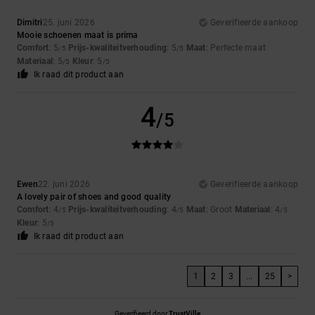
Dimitri
25. juni 2026
Geverifieerde aankoop
Mooie schoenen maat is prima
Comfort
: 5
Prijs-kwaliteitverhouding
: 5
Maat
: Perfecte maat
/5
/5
Materiaal
: 5
Kleur
: 5
/5
/5
Ik raad dit product aan
4
/5
Ewen
22. juni 2026
Geverifieerde aankoop
A lovely pair of shoes and good quality
Comfort
: 4
Prijs-kwaliteitverhouding
: 4
Maat
: Groot
Materiaal
: 4
/5
/5
/5
Kleur
: 5
/5
Ik raad dit product aan
1
2
3
...
25
>
Geverifieerd door
TrustVille