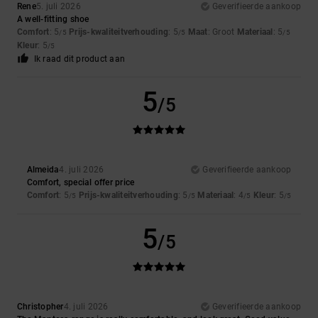
Rene
5. juli 2026
Geverifieerde aankoop
A well-fitting shoe
Comfort
: 5
Prijs-kwaliteitverhouding
: 5
Maat
: Groot
Materiaal
: 5
/5
/5
/5
Kleur
: 5
/5
Ik raad dit product aan
5
/5
Almeida
4. juli 2026
Geverifieerde aankoop
Comfort, special offer price
Comfort
: 5
Prijs-kwaliteitverhouding
: 5
Materiaal
: 4
Kleur
: 5
/5
/5
/5
/5
5
/5
Christopher
4. juli 2026
Geverifieerde aankoop