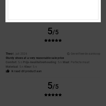
A very attractive design
Comfort
: 4
Prijs-kwaliteitverhouding
: 5
Maat
: Perfecte maat
/5
/5
Materiaal
: 4
Kleur
: 5
/5
/5
Ik raad dit product aan
5
/5
Theo
6. juli 2026
Geverifieerde aankoop
Sturdy shoes at a very reasonable sale price
Comfort
: 5
Prijs-kwaliteitverhouding
: 5
Maat
: Perfecte maat
/5
/5
Materiaal
: 5
Kleur
: 5
/5
/5
Ik raad dit product aan
5
/5