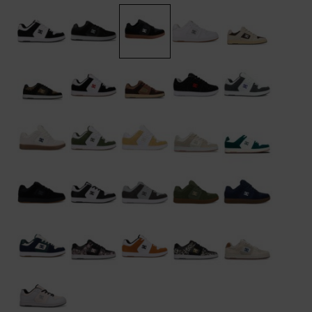
FAQ
Riemen &
bekijken
portemonnees