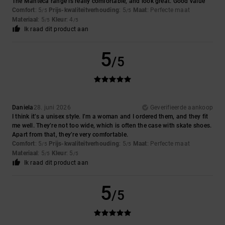
The Manteca range is really comfortable, and look great. Good value
Comfort
: 5
Prijs-kwaliteitverhouding
: 5
Maat
: Perfecte maat
/5
/5
Materiaal
: 5
Kleur
: 4
/5
/5
Ik raad dit product aan
5
/5
Daniela
28. juni 2026
Geverifieerde aankoop
I think it’s a unisex style. I’m a woman and I ordered them, and they fit
me well. They’re not too wide, which is often the case with skate shoes.
Apart from that, they’re very comfortable.
Comfort
: 5
Prijs-kwaliteitverhouding
: 5
Maat
: Perfecte maat
/5
/5
Materiaal
: 5
Kleur
: 5
/5
/5
Ik raad dit product aan
5
/5