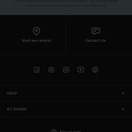
(*) Aanbieding geldig online voor nieuwe leden - De gedetailleerde
voorwaarden zijn beschikbaar in de welkomst e-mail
Vind een winkel
Contact Us
HULP
DC SHOES
Kies uw regio