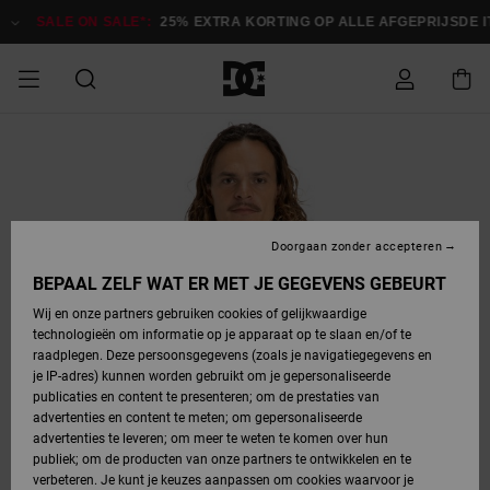
Ga
naar
SALE ON SALE*:
25% EXTRA KORTING OP ALLE AFGEPRIJSDE ITE
Productinformatie
SALE ON SALE
HEREN SALE
ESSENTIALS
ESSENTIALS
ESSENTIALS
SKATESHOP
SNOWBOARDSHOP
Toegang tot
Schoenen
Schoenen
Sale schoenen
Stag
Astrix
Nieuwe
Nieuwe
Petten &
Chelsea
Pixie
Nieuwe
Snowboardjassen
Court Graffik
Nieuwe
Nieuwe
Petten &
Skateschoenen
Team
Snowboardjassen
Snowboardschoene
Boots
mijn bestelling
Collectie
Collectie
hoeden
Collectie
Collectie
Collectie
hoeden
HEREN
DAMES SALE
HIGHLIGHTS
HIGHLIGHTS
SCHOENEN
GEMEENSCHAP
DAMES
Kleding
Snow
Kleding
Court Graffik
Ducati
Court Graffik
Astrix
Snowboardbroeken
Pure
Alles
Snowboardbroeken
Snowboardjassen
Snowboardjassen
Levering
SNOWBOARDSHOP
Skateschoenen
Sweatshirts
Mutsen
Sneakers
Skate
T-Shirts
Mutsen
weergeven
Doorgaan zonder accepteren
DAMES
KINDEREN
SCHOENEN
SCHOENEN
KLEDING
Accessoires
Sale
Lynx
DC Command
View All
DC Command
Alles
Stag
Snowboardschoene
Snowboardbroeken
Snowboardbroeken
BEPAAL ZELF WAT ER MET JE GEGEVENS GEBEURT
Retouren
SALE
KINDEREN
accessoires
Sneakers
T-Shirts
Tassen &
Skate
weergeven
Baby schoenen
Hoodies &
Tassen &
Wij en onze partners gebruiken cookies of gelijkwaardige
SNOWBOARDSHOP
rugzakken
sweatshirts
rugzakken
technologieën om informatie op je apparaat op te slaan en/of te
KINDEREN
KLEDING
KLEDING
ACCESSOIRES
SNOW
Pure
Manteca
Manteca
Winterlaarzen
Accessoires
Mutsen
raadplegen. Deze persoonsgegevens (zoals je navigatiegegevens en
Betaling
Sale snow-
Slippers
Overhemden
Slippers
Sneakers
je IP-adres) kunnen worden gebruikt om je gepersonaliseerde
artikelen
Alles
Jasjes &
Alles
publicaties en content te presenteren; om de prestaties van
SKATE
ACCESSOIRES
T-Shirts
Net
Construct
Best Sellers
Polair fleeces
Alles
Alles
weergeven
jassen
weergeven
advertenties en content te meten; om gepersonaliseerde
Giftcard
Winterlaarzen
Jeans
Snowboardschoene
Alles
& softshells
weergeven
weergeven
advertenties te leveren; om meer te weten te komen over hun
Jasjes &
weergeven
publiek; om de producten van onze partners te ontwikkelen en te
COURT
Jasjes &
Alles
Ascend
jassen
Overhemden
verbeteren. Je kunt je keuzes aanpassen om cookies waarvoor je
Quiksilver
GRAFFIK
jassen
weergeven
Snowboardschoene
Jasjes &
Unisex
Mutsen