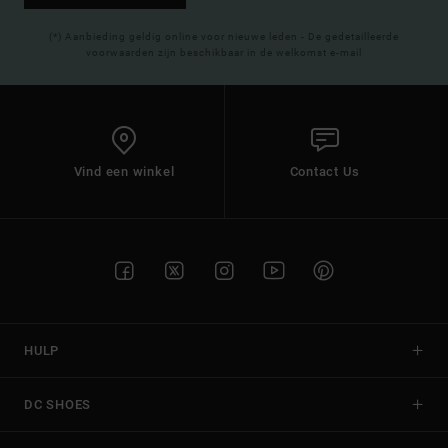
(*) Aanbieding geldig online voor nieuwe leden - De gedetailleerde
voorwaarden zijn beschikbaar in de welkomst e-mail
Vind een winkel
Contact Us
HULP
DC SHOES