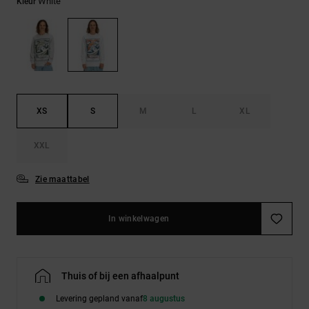
FAQ
White
Kleur
Riemen &
bekijken
portemonnees
XS
S
M
L
XL
XXL
Zie maattabel
In winkelwagen
Thuis of bij een afhaalpunt
Levering gepland vanaf
8 augustus