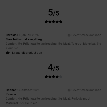
5
/5
Osvaldo
11. januari 2026
Geverifieerde aankoop
She's brilliant at everything
Comfort
: 5
Prijs-kwaliteitverhouding
: 5
Maat
: Te groot
Materiaal
: 5
/5
/5
/5
Kleur
: 5
/5
Ik raad dit product aan
4
/5
Hannah
26. oktober 2025
Geverifieerde aankoop
It’s nice
Comfort
: 4
Prijs-kwaliteitverhouding
: 3
Maat
: Perfecte maat
/5
/5
Materiaal
: 3
Kleur
: 4
/5
/5