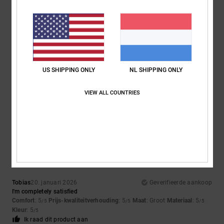
Maat
Materiaal
4.3
Te klein
Te groot
US SHIPPING ONLY
NL SHIPPING ONLY
Kleur
4.7
VIEW ALL COUNTRIES
5
/5
Tobias
20. januari 2026
Geverifieerde aankoop
I'm completely satisfied
Comfort
: 5
Prijs-kwaliteitverhouding
: 5
Maat
: Groot
Materiaal
: 5
/5
/5
/5
Kleur
: 5
/5
Ik raad dit product aan