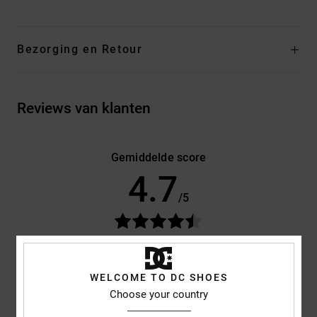
Bezorging en Retour
Reviews van klanten
Gemiddelde score
4.7
/5
gebaseerd op
3 geverifieerde beoordelingen
sinds oktober
2025
67% van onze klanten bevelen dit product aan
WELCOME TO DC SHOES
Choose your country
Comfort
Prijs-kwaliteitverhouding
4.7
4.3