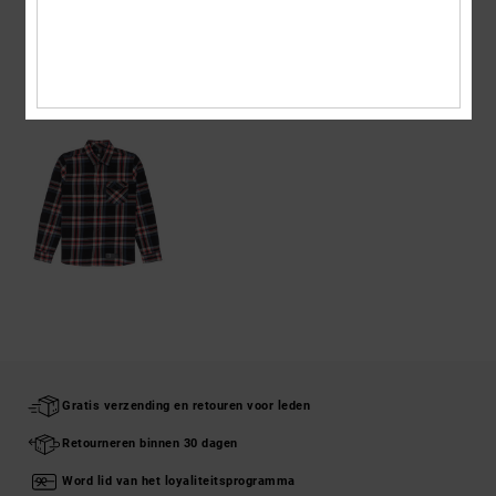
ONLANGS BEKEKEN
Gratis verzending en retouren voor leden
Retourneren binnen 30 dagen
Word lid van het loyaliteitsprogramma