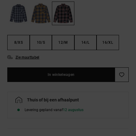
FAQ
Riemen &
bekijken
portemonnees
8/XS
10/S
12/M
14/L
16/XL
Zie maattabel
In winkelwagen
Thuis of bij een afhaalpunt
Levering gepland vanaf
12 augustus