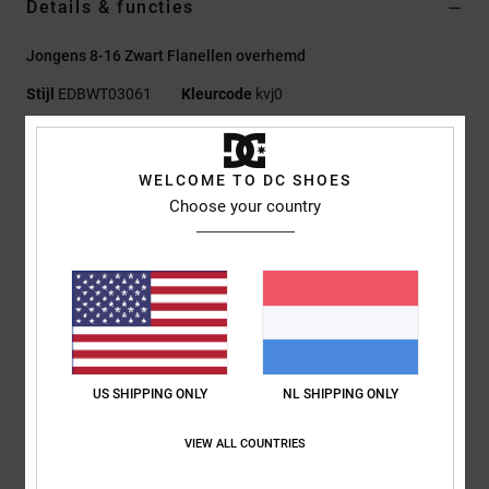
Details & functies
Jongens 8-16 Zwart Flanellen overhemd
Stijl
EDBWT03061
Kleurcode
kvj0
Kenmerken
WELCOME TO DC SHOES
Stof:
Cotton Flanel [215 g/m2]
Choose your country
Standaard fit
Kraag met knoopsluiting
Borstzak met knoopsluiting
Licht geborsteld
Ronde PU-patch op de mouw
DC-afwerking.
US SHIPPING ONLY
NL SHIPPING ONLY
Samenstelling
[Hoofdstof] 100% katoen
VIEW ALL COUNTRIES
Bezorging en Retour