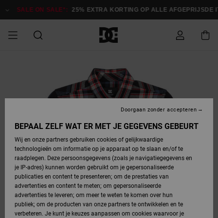
Ga
naar
SALE ON SALE*:
25% EXTRA KORTING OP ALLE AFGEPRIJSDE IT
Productinformatie
SALE ON SALE
HEREN SALE
ESSENTIALS
ESSENTIALS
ESSENTIALS
SKATESHOP
SNOWBOARDSHOP
Toegang tot
Schoenen
Schoenen
Sale schoenen
Stag
Astrix
Nieuwe
Nieuwe
Petten &
Chelsea
Pixie
Nieuwe
Snowboardjassen
Court Graffik
Nieuwe
Nieuwe
Petten &
Skateschoenen
Team
Snowboardjassen
Snowboardschoene
Boots
mijn bestelling
Collectie
Collectie
hoeden
Collectie
Collectie
Collectie
hoeden
HEREN
DAMES SALE
HIGHLIGHTS
HIGHLIGHTS
SCHOENEN
GEMEENSCHAP
DAMES
Kleding
Snow
Kleding
Court Graffik
Ducati
Court Graffik
Astrix
Snowboardbroeken
Pure
Alles
Snowboardbroeken
Snowboardjassen
Snowboardjassen
Levering
SNOWBOARDSHOP
Skateschoenen
Sweatshirts
Mutsen
Sneakers
Skate
T-Shirts
Mutsen
weergeven
Doorgaan zonder accepteren
DAMES
KINDEREN
SCHOENEN
SCHOENEN
KLEDING
Accessoires
Sale
Lynx
DC Command
View All
DC Command
Alles
Stag
Snowboardschoene
Snowboardbroeken
Snowboardbroeken
BEPAAL ZELF WAT ER MET JE GEGEVENS GEBEURT
Retouren
SALE
KINDEREN
accessoires
Sneakers
T-Shirts
Tassen &
Skate
weergeven
Baby schoenen
Hoodies &
Tassen &
Wij en onze partners gebruiken cookies of gelijkwaardige
SNOWBOARDSHOP
rugzakken
sweatshirts
rugzakken
technologieën om informatie op je apparaat op te slaan en/of te
KINDEREN
KLEDING
KLEDING
ACCESSOIRES
SNOW
Pure
Manteca
Manteca
Winterlaarzen
Accessoires
Mutsen
raadplegen. Deze persoonsgegevens (zoals je navigatiegegevens en
Betaling
Sale snow-
Slippers
Overhemden
Slippers
Sneakers
je IP-adres) kunnen worden gebruikt om je gepersonaliseerde
artikelen
Alles
Jasjes &
Alles
publicaties en content te presenteren; om de prestaties van
SKATE
ACCESSOIRES
T-Shirts
Net
Construct
Best Sellers
Polair fleeces
Alles
Alles
weergeven
jassen
weergeven
advertenties en content te meten; om gepersonaliseerde
Giftcard
Winterlaarzen
Jeans
Snowboardschoene
Alles
& softshells
weergeven
weergeven
advertenties te leveren; om meer te weten te komen over hun
Jasjes &
weergeven
publiek; om de producten van onze partners te ontwikkelen en te
COURT
Jasjes &
Alles
Ascend
jassen
Overhemden
verbeteren. Je kunt je keuzes aanpassen om cookies waarvoor je
Quiksilver
GRAFFIK
jassen
weergeven
Snowboardschoene
Jasjes &
Unisex
Mutsen