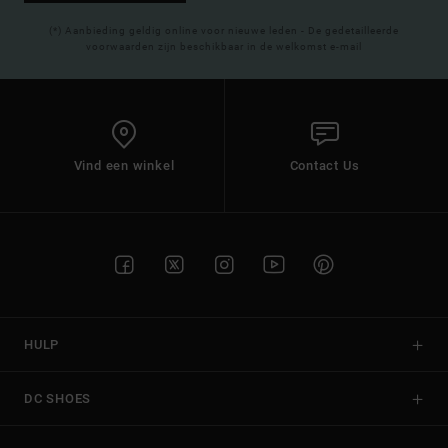
(*) Aanbieding geldig online voor nieuwe leden - De gedetailleerde
voorwaarden zijn beschikbaar in de welkomst e-mail
Vind een winkel
Contact Us
HULP
DC SHOES