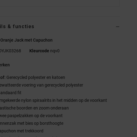
ils & functies
 Oranje Jack met Capuchon
DYJK03268
Kleurcode
nqv0
rken
tof:
Gerecycled polyester en katoen
ewatteerde voering van gerecycled polyester
tandaard fit
mgekeerde nylon spiraalrits in het midden op de voorkant
lastische boorden en zoom onderaan
wee paspelzakken op de voorkant
innenzak met bies op borsthoogte
apuchon met trekkoord