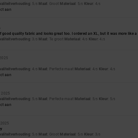
waliteitverhouding
: 5
Maat
: Groot
Materiaal
: 5
Kleur
: 4
/5
/5
/5
uct aan
6
 good quality fabric and looks great too. I ordered an XL, but it was more like a
waliteitverhouding
: 3
Maat
: Te groot
Materiaal
: 4
Kleur
: 4
/5
/5
/5
 2025
waliteitverhouding
: 4
Maat
: Perfecte maat
Materiaal
: 4
Kleur
: 4
/5
/5
/5
uct aan
r 2025
waliteitverhouding
: 5
Maat
: Perfecte maat
Materiaal
: 5
Kleur
: 5
/5
/5
/5
uct aan
 2025
ey
waliteitverhouding
: 5
Maat
: Groot
Materiaal
: 5
Kleur
: 3
/5
/5
/5