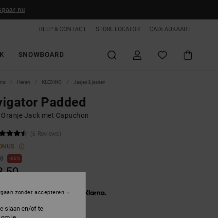
spaar nu
HELP & CONTACT
STORE LOCATOR
CADEAUKAART
K
SNOWBOARD
ina
Heren
KLEDING
Jasjes & jassen
vigator Padded
 Oranje Jack met Capuchon
(6 Reviews)
ONUS
00
55%
8,50
3 x € 19,50, zonder rente met
rgaan zonder accepteren
e slaan en/of te
 om je