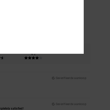
al
Kleur
4.2
Geverifieerde aankoop
Geverifieerde aankoop
pletely satisfied!