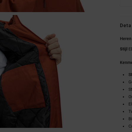
Deta
Heren
Stijl
E
Kenme
S
G
S
O
E
T
B
C