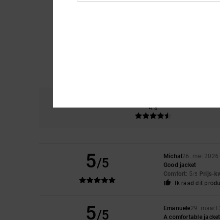
Comfort
Pri
4.8
5
Michal
26. mei 2026
/5
Good jacket
Comfort
: 5
Prijs-k
/5
Ik raad dit prod
5
Emanuele
29. maart
/5
A comfortable jacket 