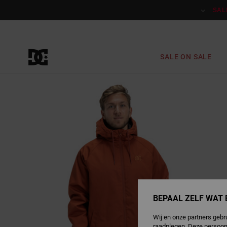
Ga
naar
SAL
Productinformatie
SALE ON SALE
BEPAAL ZELF WAT 
Wij en onze partners gebr
raadplegen. Deze persoon