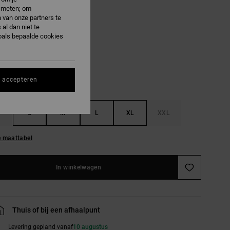
ON SALE 25% EXTRA
e meten; om
 van onze partners te
al dan niet te
icante
oals bepaalde cookies
s accepteren
S
M
L
XL
XXL
e maattabel
In winkelwagen
Thuis of bij een afhaalpunt
Levering gepland vanaf
10 augustus