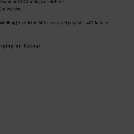
eborduurd DC Star-logo op de borst
C-afwerking.
stelling
[Hoofdstof] 60% gerecycled polyester, 40% katoen
rging en Retour