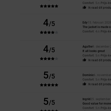
Comfort
: 5
Prijs-k
/5
Ik raad dit prod
4
/5
Edy
15. februari 202
The jacket is made of
Comfort
: 4
Prijs-k
/5
4
Agathe
9. december
/5
It all looks great
Comfort
: 5
Prijs-k
/5
Ik raad dit prod
5
/5
Dominic
6. novembe
Comfort
: 5
Prijs-k
/5
Ik raad dit prod
5
Ingrid
25. september
/5
Good value for mon
Comfort
: 5
Prijs-k
/5