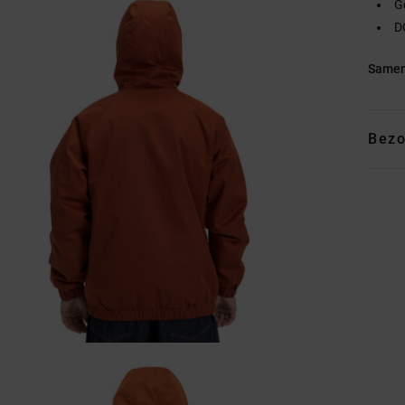
G
D
Samen
Bezo