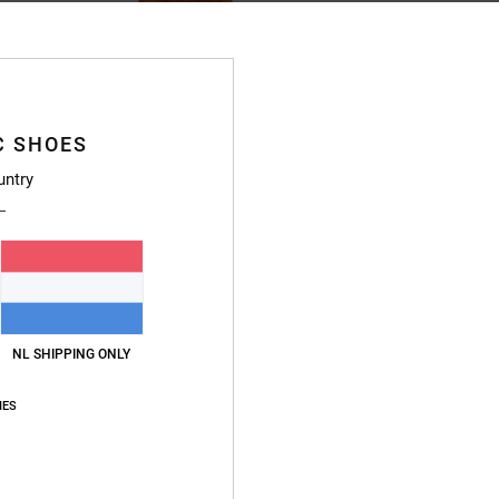
C SHOES
untry
NL SHIPPING ONLY
IES