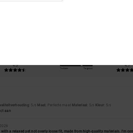
Gemiddelde score
4.7
/5
gebaseerd op
6 geverifieerde beoordelingen
sinds september 2025
83% van onze klanten bevelen dit product aan
js-kwaliteitverhouding
Maat
Materia
4.5
4.7
Te klein
Te groot
waliteitverhouding
: 5
Maat
: Perfecte maat
Materiaal
: 5
Kleur
: 5
/5
/5
/5
uct aan
 2026
with a relaxed yet not overly loose fit, made from high-quality materials. I’m com