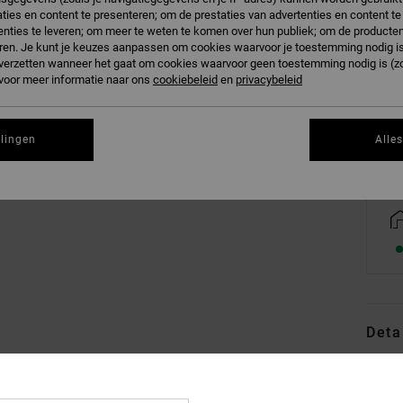
ties en content te presenteren; om de prestaties van advertenties en content t
nties te leveren; om meer te weten te komen over hun publiek; om de producten
ren. Je kunt je keuzes aanpassen om cookies waarvoor je toestemming nodig is 
n verzetten wanneer het gaat om cookies waarvoor geen toestemming nodig is (z
 voor meer informatie naar ons
cookiebeleid
en
privacybeleid
Zi
llingen
Alle
Deta
Heren