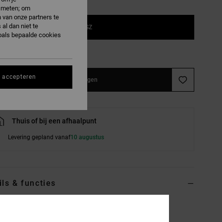
e meten; om
 van onze partners te
al dan niet te
1SZ
oals bepaalde cookies
e maattabel
s accepteren
In winkelwagen
Thuis of bij een afhaalpunt
Levering gepland vanaf
10 augustus
ils & functies
 Zwart Muntportemonnee