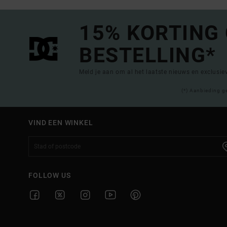
15% KORTING
BESTELLING*
Meld je aan om al het laatste nieuws en exclusi
(*) Aanbieding g
VIND EEN WINKEL
FOLLOW US