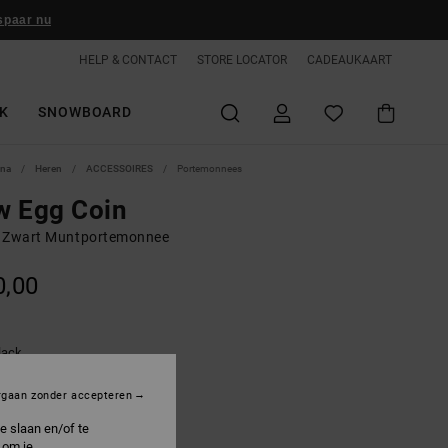
spaar nu
HELP & CONTACT
STORE LOCATOR
CADEAUKAART
K
SNOWBOARD
ina
Heren
ACCESSOIRES
Portemonnees
w Egg Coin
 Zwart Muntportemonnee
0,00
lack
rgaan zonder accepteren
e slaan en/of te
 om je