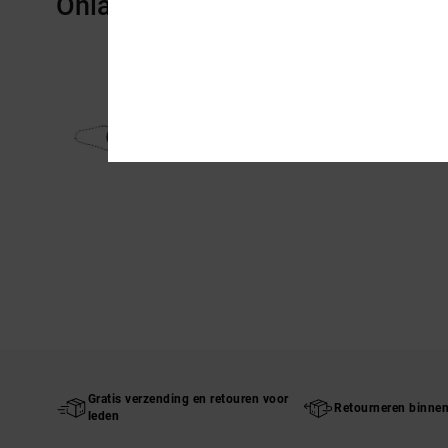
Onlangs bekeken
Gratis verzending en retouren voor
Retourneren binne
leden