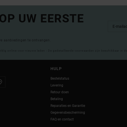
 OP UW EERSTE
eve aanbiedingen te ontvangen.
eldig online voor nieuwe leden - De gedetailleerde voorwaarden zijn beschikbaar in d
HULP
Bestelstatus
Levering
Retour doen
Betaling
Reparaties en Garantie
Gegevensbescherming
FAQ en contact