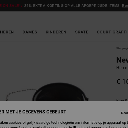
E ON SALE*:
25% EXTRA KORTING OP ALLE AFGEPRIJSDE ITEMS
Be
HEREN
DAMES
KINDEREN
SKATE
COURT GRAFFI
Startpag
Ne
Heren
€ 1
B
Kleur
ER MET JE GEGEVENS GEBEURT
Doo
uiken cookies of gelijkwaardige technologieën om informatie op je apparaat op t
sgegevens (zoals je navigatiegegevens en je IP-adres) kunnen worden gebruikt