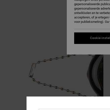
gepersonaliseerde publica
gepersonaliseerde adverte
ontwikkelen en te verbete
accepteren, of je ertege
voor publieksmeting). Ga
Cookie-inste