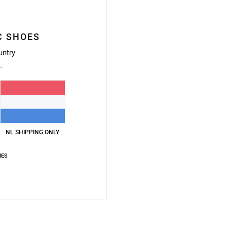
Stijl
E
Kenme
C SHOES
st
untry
E
C
B
M
R
A
NL SHIPPING ONLY
Samen
IES
Bezo