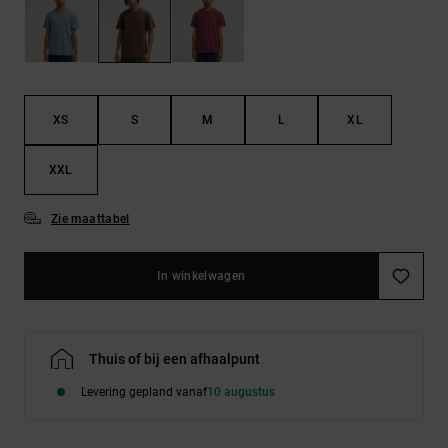
FAQ
Riemen &
bekijken
portemonnees
XS
S
M
L
XL
XXL
Zie maattabel
In winkelwagen
Thuis of bij een afhaalpunt
Levering gepland vanaf
10 augustus