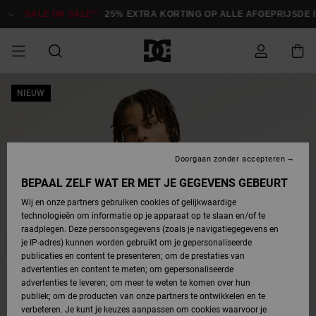
Ga
naar
SALE ON SALE*:
25% EXTRA KORTING OP ALLE AFGEPRIJSDE IT
Productinformatie
SALE ON SALE
NIEUW
HEREN SALE
ESSENTIALS
ESSENTIALS
ESSENTIALS
SKATESHOP
SNOWBOARDSHOP
Toegang tot
Schoenen
Schoenen
Sale schoenen
Stag
Astrix
Nieuwe
Nieuwe
Petten &
Chelsea
Pixie
Nieuwe
Snowboardjassen
Court Graffik
Nieuwe
Nieuwe
Petten &
Skateschoenen
Team
Snowboardjassen
Snowboardschoene
Boots
mijn bestelling
Collectie
Collectie
hoeden
Collectie
Collectie
Collectie
hoeden
HEREN
DAMES SALE
HIGHLIGHTS
HIGHLIGHTS
SCHOENEN
GEMEENSCHAP
DAMES
Kleding
Snow
Kleding
Court Graffik
Ducati
Court Graffik
Astrix
Snowboardbroeken
Pure
Alles
Snowboardbroeken
Snowboardjassen
Snowboardjassen
Levering
SNOWBOARDSHOP
Skateschoenen
Sweatshirts
Mutsen
Sneakers
Skate
T-Shirts
Mutsen
weergeven
Doorgaan zonder accepteren
DAMES
KINDEREN
SCHOENEN
SCHOENEN
KLEDING
Accessoires
Sale
Lynx
DC Command
View All
DC Command
Alles
Stag
Snowboardschoene
Snowboardbroeken
Snowboardbroeken
BEPAAL ZELF WAT ER MET JE GEGEVENS GEBEURT
Retouren
SALE
KINDEREN
accessoires
Sneakers
T-Shirts
Tassen &
Skate
weergeven
Baby schoenen
Hoodies &
Tassen &
Wij en onze partners gebruiken cookies of gelijkwaardige
SNOWBOARDSHOP
rugzakken
sweatshirts
rugzakken
technologieën om informatie op je apparaat op te slaan en/of te
KINDEREN
KLEDING
KLEDING
ACCESSOIRES
SNOW
Pure
Manteca
Manteca
Winterlaarzen
Accessoires
Mutsen
raadplegen. Deze persoonsgegevens (zoals je navigatiegegevens en
Betaling
Sale snow-
Slippers
Overhemden
Slippers
Sneakers
je IP-adres) kunnen worden gebruikt om je gepersonaliseerde
artikelen
Alles
Jasjes &
Alles
publicaties en content te presenteren; om de prestaties van
SKATE
ACCESSOIRES
T-Shirts
Net
Construct
Best Sellers
Polair fleeces
Alles
Alles
weergeven
jassen
weergeven
advertenties en content te meten; om gepersonaliseerde
Giftcard
Winterlaarzen
Jeans
Snowboardschoene
Alles
& softshells
weergeven
weergeven
advertenties te leveren; om meer te weten te komen over hun
Jasjes &
weergeven
publiek; om de producten van onze partners te ontwikkelen en te
COURT
Jasjes &
Alles
Ascend
jassen
Overhemden
verbeteren. Je kunt je keuzes aanpassen om cookies waarvoor je
Quiksilver
GRAFFIK
jassen
weergeven
Snowboardschoene
Jasjes &
Unisex
Mutsen