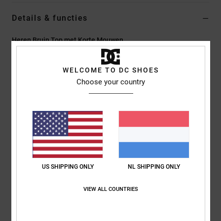
Details & functies
Heren Bruin Top met Korte Mouwen
Stijl
EDYKT03557
Kleurcode
ctl0
WELCOME TO DC SHOES
Kenmerken
Choose your country
Stof:
Zware Katoenen Jersey, 260 G/M2
Fit:
Standaard Fit
Ronde hals
Borstzak links met DC-patch
Samenstelling
[Hoofdstof] 100% katoen
US SHIPPING ONLY
NL SHIPPING ONLY
VIEW ALL COUNTRIES
Bezorging en Retour