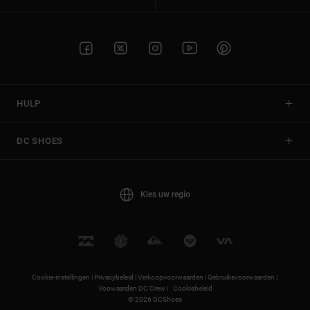
HULP
DC SHOES
Kies uw regio
Cookie-instellingen |
Privacybeleid |
Verkoopvoorwaarden |
Gebruiksvoorwaarden |
Voowaarden DC Crew |
Cookiebeleid
© 2026 DCShoes