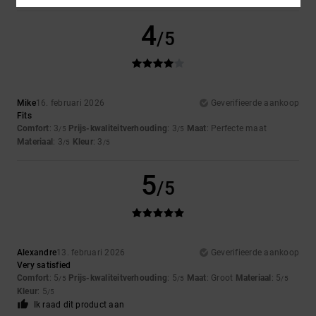
4
/5
Mike
16. februari 2026
Geverifieerde aankoop
Fits
Comfort
: 3
Prijs-kwaliteitverhouding
: 3
Maat
: Perfecte maat
/5
/5
Materiaal
: 3
Kleur
: 3
/5
/5
5
/5
Alexandre
13. februari 2026
Geverifieerde aankoop
Very satisfied
Comfort
: 5
Prijs-kwaliteitverhouding
: 5
Maat
: Groot
Materiaal
: 5
/5
/5
/5
Kleur
: 5
/5
Ik raad dit product aan