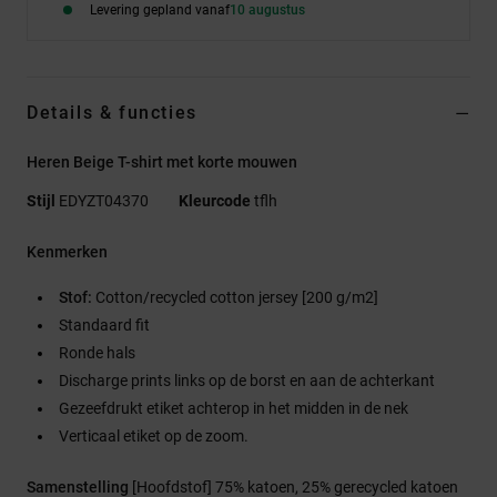
Levering gepland vanaf
10 augustus
Details & functies
Heren Beige T-shirt met korte mouwen
Stijl
EDYZT04370
Kleurcode
tflh
Kenmerken
Stof:
Cotton/recycled cotton jersey [200 g/m2]
Standaard fit
Ronde hals
Discharge prints links op de borst en aan de achterkant
Gezeefdrukt etiket achterop in het midden in de nek
Verticaal etiket op de zoom.
Samenstelling
[Hoofdstof] 75% katoen, 25% gerecycled katoen