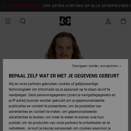
Ga
naar
SALE ON SALE*:
25% EXTRA KORTING OP ALLE AFGEPRIJSDE IT
Productinformatie
SALE ON SALE
HEREN SALE
ESSENTIALS
ESSENTIALS
ESSENTIALS
SKATESHOP
SNOWBOARDSHOP
Toegang tot
Schoenen
Schoenen
Sale schoenen
Stag
Astrix
Nieuwe
Nieuwe
Petten &
Chelsea
Pixie
Nieuwe
Snowboardjassen
Court Graffik
Nieuwe
Nieuwe
Petten &
Skateschoenen
Team
Snowboardjassen
Snowboardschoene
Boots
mijn bestelling
Collectie
Collectie
hoeden
Collectie
Collectie
Collectie
hoeden
HEREN
DAMES SALE
HIGHLIGHTS
HIGHLIGHTS
SCHOENEN
GEMEENSCHAP
DAMES
Kleding
Snow
Kleding
Court Graffik
Ducati
Court Graffik
Astrix
Snowboardbroeken
Pure
Alles
Snowboardbroeken
Snowboardjassen
Snowboardjassen
Levering
SNOWBOARDSHOP
Skateschoenen
Sweatshirts
Mutsen
Sneakers
Skate
T-Shirts
Mutsen
weergeven
Doorgaan zonder accepteren
DAMES
KINDEREN
SCHOENEN
SCHOENEN
KLEDING
Accessoires
Sale
Lynx
DC Command
View All
DC Command
Alles
Stag
Snowboardschoene
Snowboardbroeken
Snowboardbroeken
BEPAAL ZELF WAT ER MET JE GEGEVENS GEBEURT
Retouren
SALE
KINDEREN
accessoires
Sneakers
T-Shirts
Tassen &
Skate
weergeven
Baby schoenen
Hoodies &
Tassen &
Wij en onze partners gebruiken cookies of gelijkwaardige
SNOWBOARDSHOP
rugzakken
sweatshirts
rugzakken
technologieën om informatie op je apparaat op te slaan en/of te
KINDEREN
KLEDING
KLEDING
ACCESSOIRES
SNOW
Pure
Manteca
Manteca
Winterlaarzen
Accessoires
Mutsen
raadplegen. Deze persoonsgegevens (zoals je navigatiegegevens en
Betaling
Sale snow-
Slippers
Overhemden
Slippers
Sneakers
je IP-adres) kunnen worden gebruikt om je gepersonaliseerde
artikelen
Alles
Jasjes &
Alles
publicaties en content te presenteren; om de prestaties van
SKATE
ACCESSOIRES
T-Shirts
Net
Construct
Best Sellers
Polair fleeces
Alles
Alles
weergeven
jassen
weergeven
advertenties en content te meten; om gepersonaliseerde
Giftcard
Winterlaarzen
Jeans
Snowboardschoene
Alles
& softshells
weergeven
weergeven
advertenties te leveren; om meer te weten te komen over hun
Jasjes &
weergeven
publiek; om de producten van onze partners te ontwikkelen en te
COURT
Jasjes &
Alles
Ascend
jassen
Overhemden
verbeteren. Je kunt je keuzes aanpassen om cookies waarvoor je
Quiksilver
GRAFFIK
jassen
weergeven
Snowboardschoene
Jasjes &
Unisex
Mutsen