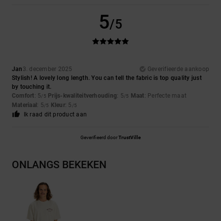
5
/5
Jan
3. december 2025
Geverifieerde aankoop
Stylish! A lovely long length. You can tell the fabric is top quality just
by touching it.
Comfort
: 5
Prijs-kwaliteitverhouding
: 5
Maat
: Perfecte maat
/5
/5
Materiaal
: 5
Kleur
: 5
/5
/5
Ik raad dit product aan
Geverifieerd door
TrustVille
ONLANGS BEKEKEN