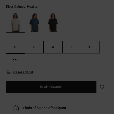
FAQ
Riemen &
bekijken
portemonnees
Oatmeal Heather
Kleur
XS
S
M
L
XL
XXL
Zie maattabel
In winkelwagen
Thuis of bij een afhaalpunt