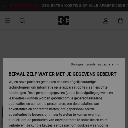
Ga
naar
SALE ON SALE*:
25% EXTRA KORTING OP ALLE AFGEPRIJSDE 
Productinformatie
SALE ON SALE
HEREN SALE
ESSENTIALS
ESSENTIALS
ESSENTIALS
SKATESHOP
SNOWBOARDSHOP
Toegang tot
Schoenen
Schoenen
Sale schoenen
Stag
Astrix
Nieuwe
Nieuwe
Petten &
Chelsea
Pixie
Nieuwe
Snowboardjassen
Court Graffik
Nieuwe
Nieuwe
Petten &
Skateschoenen
Team
Snowboardjassen
Snowboardschoene
Boots
mijn bestelling
Collectie
Collectie
hoeden
Collectie
Collectie
Collectie
hoeden
HEREN
DAMES SALE
HIGHLIGHTS
HIGHLIGHTS
SCHOENEN
GEMEENSCHAP
DAMES
Kleding
Snow
Kleding
Court Graffik
Ducati
Court Graffik
Astrix
Snowboardbroeken
Pure
Alles
Snowboardbroeken
Snowboardjassen
Snowboardjassen
Levering
SNOWBOARDSHOP
Skateschoenen
Sweatshirts
Mutsen
Sneakers
Skate
T-Shirts
Mutsen
weergeven
Doorgaan zonder accepteren
DAMES
KINDEREN
SCHOENEN
SCHOENEN
KLEDING
Accessoires
Sale
Lynx
DC Command
View All
DC Command
Alles
Stag
Snowboardschoene
Snowboardbroeken
Snowboardbroeken
BEPAAL ZELF WAT ER MET JE GEGEVENS GEBEURT
Retouren
SALE
KINDEREN
accessoires
Sneakers
T-Shirts
Tassen &
Skate
weergeven
Baby schoenen
Hoodies &
Tassen &
Wij en onze partners gebruiken cookies of gelijkwaardige
SNOWBOARDSHOP
rugzakken
sweatshirts
rugzakken
technologieën om informatie op je apparaat op te slaan en/of te
KINDEREN
KLEDING
KLEDING
ACCESSOIRES
SNOW
Pure
Manteca
Manteca
Winterlaarzen
Accessoires
Mutsen
raadplegen. Deze persoonsgegevens (zoals je navigatiegegevens en
Betaling
Sale snow-
Slippers
Overhemden
Slippers
Sneakers
je IP-adres) kunnen worden gebruikt om je gepersonaliseerde
artikelen
Alles
Jasjes &
Alles
publicaties en content te presenteren; om de prestaties van
SKATE
ACCESSOIRES
T-Shirts
Net
Construct
Best Sellers
Polair fleeces
Alles
Alles
weergeven
jassen
weergeven
advertenties en content te meten; om gepersonaliseerde
Giftcard
Winterlaarzen
Jeans
Snowboardschoene
Alles
& softshells
weergeven
weergeven
advertenties te leveren; om meer te weten te komen over hun
Jasjes &
weergeven
publiek; om de producten van onze partners te ontwikkelen en te
COURT
Jasjes &
Alles
Ascend
jassen
Overhemden
verbeteren. Je kunt je keuzes aanpassen om cookies waarvoor je
Quiksilver
GRAFFIK
jassen
weergeven
Snowboardschoene
Jasjes &
Unisex
Mutsen