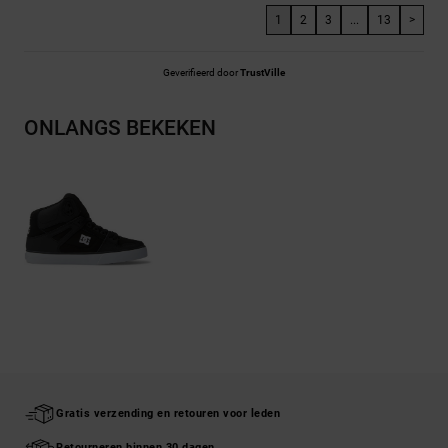
1
2
3
...
13
>
Geverifieerd door
TrustVille
ONLANGS BEKEKEN
Gratis verzending en retouren voor leden
Retourneren binnen 30 dagen