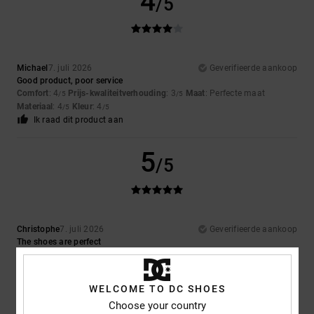
4
/5
Michael
7. juli 2026
Geverifieerde aankoop
Good product, poor service
Comfort
: 4
Prijs-kwaliteitverhouding
: 3
Maat
: Perfecte maat
/5
/5
Materiaal
: 4
Kleur
: 4
/5
/5
Ik raad dit product aan
5
/5
Christophe
7. juli 2026
Geverifieerde aankoop
The shoes are perfect
Comfort
: 5
Prijs-kwaliteitverhouding
: 5
Maat
: Perfecte maat
/5
/5
Materiaal
: 5
Kleur
: 5
/5
/5
Ik raad dit product aan
WELCOME TO DC SHOES
Choose your country