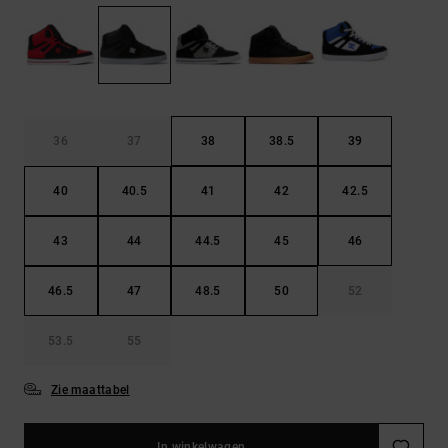
FAQ
Riemen &
bekijken
portemonnees
36
37
38
38.5
39
40
40.5
41
42
42.5
43
44
44.5
45
46
46.5
47
48.5
50
52
53.5
55
Zie maattabel
In winkelwagen