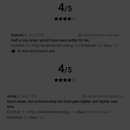
4
/5
Samuel
28. juni 2026
Geverifieerde aankoop
Half a size larger would have been better for me.
Comfort
: 4
Prijs-kwaliteitverhouding
: 4
Materiaal
: 5
Kleur
: 5
/5
/5
/5
/5
Ik raad dit product aan
4
/5
Anika
25. juni 2026
Geverifieerde aankoop
Great shoes, but unfortunately the front gets tighter and tighter over
time.
Comfort
: 3
Prijs-kwaliteitverhouding
: 3
Maat
: Perfecte maat
/5
/5
Materiaal
: 3
Kleur
: 5
/5
/5