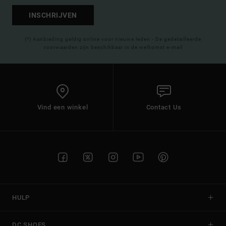
INSCHRIJVEN
(*) Aanbieding geldig online voor nieuwe leden - De gedetailleerde
voorwaarden zijn beschikbaar in de welkomst e-mail
Vind een winkel
Contact Us
HULP
DC SHOES