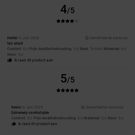
4
/5
Hollie
16. juni 2026
Geverifieerde aankoop
too small
Comfort
: 4
Prijs-kwaliteitverhouding
: 3
Maat
: Te klein
Materiaal
: 4
/5
/5
/5
Kleur
: 5
/5
Ik raad dit product aan
5
/5
Kevin
16. juni 2026
Geverifieerde aankoop
Extremely comfortable
Comfort
: 5
Prijs-kwaliteitverhouding
: 5
Materiaal
: 5
Kleur
: 5
/5
/5
/5
/5
Ik raad dit product aan