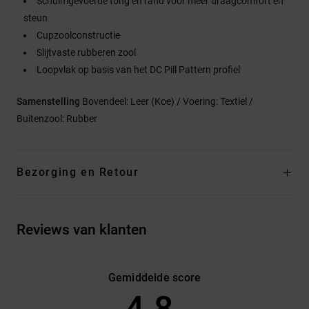
Schuimgevoerde tong en rand voor meer draagcomfort en
steun
Cupzoolconstructie
Slijtvaste rubberen zool
Loopvlak op basis van het DC Pill Pattern profiel
Samenstelling
Bovendeel: Leer (Koe) / Voering: Textiel /
Buitenzool: Rubber
Bezorging en Retour
Reviews van klanten
Gemiddelde score
4.8