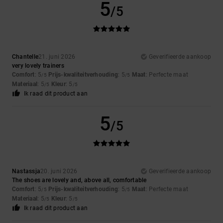
5
/5
Chantelle
21. juni 2026
Geverifieerde aankoop
very lovely trainers
Comfort
: 5
Prijs-kwaliteitverhouding
: 5
Maat
: Perfecte maat
/5
/5
Materiaal
: 5
Kleur
: 5
/5
/5
Ik raad dit product aan
5
/5
Nastassja
20. juni 2026
Geverifieerde aankoop
The shoes are lovely and, above all, comfortable
Comfort
: 5
Prijs-kwaliteitverhouding
: 5
Maat
: Perfecte maat
/5
/5
Materiaal
: 5
Kleur
: 5
/5
/5
Ik raad dit product aan