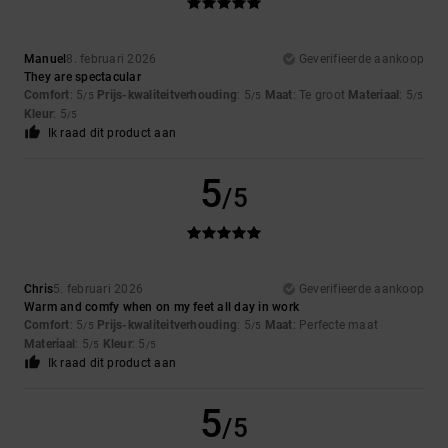
Manuel
8. februari 2026
Geverifieerde aankoop
They are spectacular
Comfort
: 5
Prijs-kwaliteitverhouding
: 5
Maat
: Te groot
Materiaal
: 5
/5
/5
/5
Kleur
: 5
/5
Ik raad dit product aan
5
/5
Chris
5. februari 2026
Geverifieerde aankoop
Warm and comfy when on my feet all day in work
Comfort
: 5
Prijs-kwaliteitverhouding
: 5
Maat
: Perfecte maat
/5
/5
Materiaal
: 5
Kleur
: 5
/5
/5
Ik raad dit product aan
5
/5