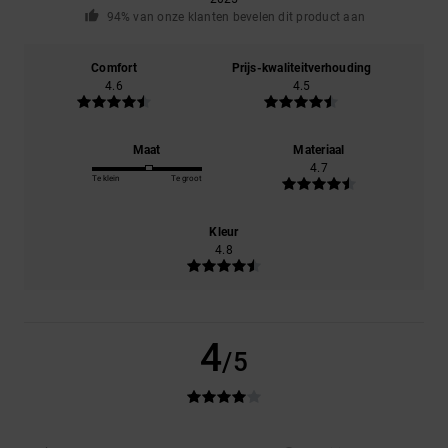
94% van onze klanten bevelen dit product aan
Comfort
Prijs-kwaliteitverhouding
4.6
4.5
Maat
Materiaal
4.7
Te klein
Te groot
Kleur
4.8
4
/5