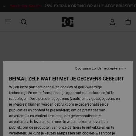
Ga
naar
SALE ON SALE*:
25% EXTRA KORTING OP ALLE AFGEPRIJSDE 
Productinformatie
SALE ON SALE
HEREN SALE
ESSENTIALS
ESSENTIALS
ESSENTIALS
SKATESHOP
SNOWBOARDSHOP
Toegang tot
Schoenen
Schoenen
Sale schoenen
Stag
Astrix
Nieuwe
Nieuwe
Petten &
Chelsea
Pixie
Nieuwe
Snowboardjassen
Court Graffik
Nieuwe
Nieuwe
Petten &
Skateschoenen
Team
Snowboardjassen
Snowboardschoene
Boots
mijn bestelling
Collectie
Collectie
hoeden
Collectie
Collectie
Collectie
hoeden
HEREN
DAMES SALE
HIGHLIGHTS
HIGHLIGHTS
SCHOENEN
GEMEENSCHAP
DAMES
Kleding
Snow
Kleding
Court Graffik
Ducati
Court Graffik
Astrix
Snowboardbroeken
Pure
Alles
Snowboardbroeken
Snowboardjassen
Snowboardjassen
Levering
SNOWBOARDSHOP
Skateschoenen
Sweatshirts
Mutsen
Sneakers
Skate
T-Shirts
Mutsen
weergeven
Doorgaan zonder accepteren
DAMES
KINDEREN
SCHOENEN
SCHOENEN
KLEDING
Accessoires
Sale
Lynx
DC Command
View All
DC Command
Alles
Stag
Snowboardschoene
Snowboardbroeken
Snowboardbroeken
BEPAAL ZELF WAT ER MET JE GEGEVENS GEBEURT
Retouren
SALE
KINDEREN
accessoires
Sneakers
T-Shirts
Tassen &
Skate
weergeven
Baby schoenen
Hoodies &
Tassen &
Wij en onze partners gebruiken cookies of gelijkwaardige
SNOWBOARDSHOP
rugzakken
sweatshirts
rugzakken
technologieën om informatie op je apparaat op te slaan en/of te
KINDEREN
KLEDING
KLEDING
ACCESSOIRES
SNOW
Pure
Manteca
Manteca
Winterlaarzen
Accessoires
Mutsen
raadplegen. Deze persoonsgegevens (zoals je navigatiegegevens en
Betaling
Sale snow-
Slippers
Overhemden
Slippers
Sneakers
je IP-adres) kunnen worden gebruikt om je gepersonaliseerde
artikelen
Alles
Jasjes &
Alles
publicaties en content te presenteren; om de prestaties van
SKATE
ACCESSOIRES
T-Shirts
Net
Construct
Best Sellers
Polair fleeces
Alles
Alles
weergeven
jassen
weergeven
advertenties en content te meten; om gepersonaliseerde
Giftcard
Winterlaarzen
Jeans
Snowboardschoene
Alles
& softshells
weergeven
weergeven
advertenties te leveren; om meer te weten te komen over hun
Jasjes &
weergeven
publiek; om de producten van onze partners te ontwikkelen en te
COURT
Jasjes &
Alles
Ascend
jassen
Overhemden
verbeteren. Je kunt je keuzes aanpassen om cookies waarvoor je
Quiksilver
GRAFFIK
jassen
weergeven
Snowboardschoene
Jasjes &
Unisex
Mutsen