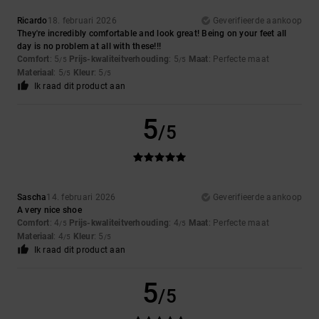
Ricardo
18. februari 2026
Geverifieerde aankoop
They're incredibly comfortable and look great! Being on your feet all
day is no problem at all with these!!!
Comfort
: 5
Prijs-kwaliteitverhouding
: 5
Maat
: Perfecte maat
/5
/5
Materiaal
: 5
Kleur
: 5
/5
/5
Ik raad dit product aan
5
/5
Sascha
14. februari 2026
Geverifieerde aankoop
A very nice shoe
Comfort
: 4
Prijs-kwaliteitverhouding
: 4
Maat
: Perfecte maat
/5
/5
Materiaal
: 4
Kleur
: 5
/5
/5
Ik raad dit product aan
5
/5