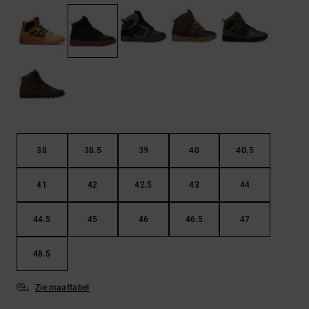
FAQ
Riemen &
bekijken
portemonnees
38
38.5
39
40
40.5
41
42
42.5
43
44
44.5
45
46
46.5
47
48.5
Zie maattabel