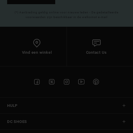
(*) Aanbieding geldig online voor nieuwe leden - De gedetailleerde
voorwaarden zijn beschikbaar in de welkomst e-mail
Vind een winkel
Contact Us
HULP
DC SHOES