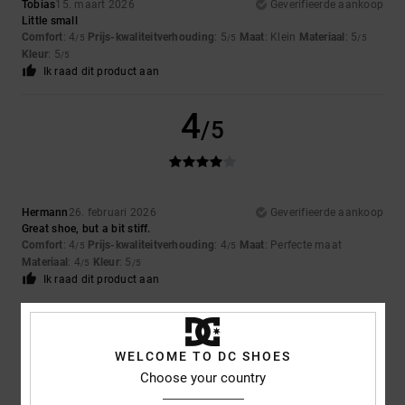
Tobias
15. maart 2026
Geverifieerde aankoop
Little small
Comfort
: 4
Prijs-kwaliteitverhouding
: 5
Maat
: Klein
Materiaal
: 5
/5
/5
/5
Kleur
: 5
/5
Ik raad dit product aan
4
/5
Hermann
26. februari 2026
Geverifieerde aankoop
Great shoe, but a bit stiff.
Comfort
: 4
Prijs-kwaliteitverhouding
: 4
Maat
: Perfecte maat
/5
/5
Materiaal
: 4
Kleur
: 5
/5
/5
Ik raad dit product aan
5
/5
WELCOME TO DC SHOES
Choose your country