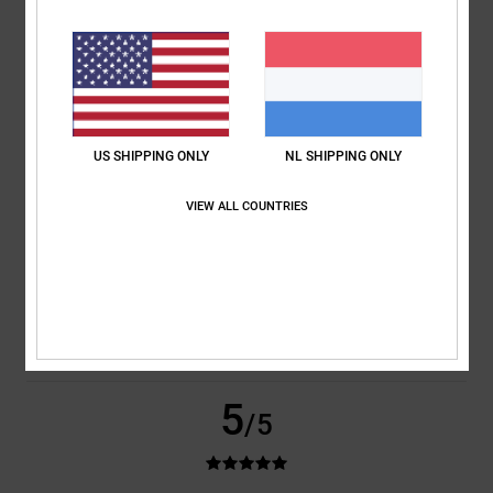
CAROLINE
24. februari 2026
Geverifieerde aankoop
Well made, fab price
Comfort
: 5
Prijs-kwaliteitverhouding
: 5
Maat
: Perfecte maat
/5
/5
Materiaal
: 5
Kleur
: 5
/5
/5
Ik raad dit product aan
5
US SHIPPING ONLY
NL SHIPPING ONLY
/5
VIEW ALL COUNTRIES
Maximilian
19. februari 2026
Geverifieerde aankoop
THEY FIT VERY WELL AND ARE VERY COMFORTABLE
Comfort
: 5
Prijs-kwaliteitverhouding
: 5
Maat
: Perfecte maat
/5
/5
Materiaal
: 5
Kleur
: 5
/5
/5
Ik raad dit product aan
5
/5