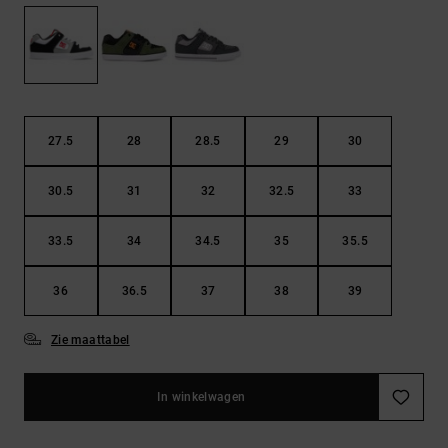
FAQ
Riemen &
bekijken
portemonnees
27.5
28
28.5
29
30
30.5
31
32
32.5
33
33.5
34
34.5
35
35.5
36
36.5
37
38
39
Zie maattabel
In winkelwagen