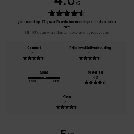
/5
gebaseerd op
17 geverifieerde beoordelingen
sinds oktober
2025
53% van onze klanten bevelen dit product aan
Comfort
Prijs-kwaliteitverhouding
4.7
4.7
Maat
Materiaal
4.5
Te klein
Te groot
Kleur
4.8