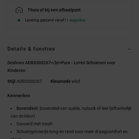
Thuis of bij een afhaalpunt
Levering gepland vanaf
11 augustus
Details & functies
Dcshoes ADBS300267</br>Pure - Leren Schoenen voor
Kinderen
Stijl
ADBS300267
Kleurcode
wbd
Kenmerken
Bovendeel:
bovendeel van suède, nubuck of leer [afhankelijk
van de kleur]
Gevoerd met mesh
Schuimgevoerde tong en rand voor meer draagcomfort en