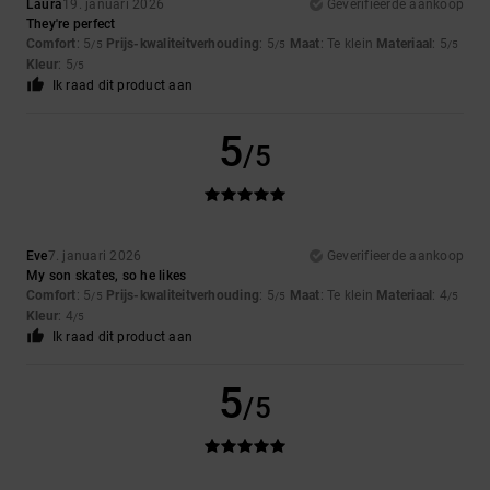
Laura
19. januari 2026
Geverifieerde aankoop
They're perfect
Comfort
: 5
Prijs-kwaliteitverhouding
: 5
Maat
: Te klein
Materiaal
: 5
/5
/5
/5
Kleur
: 5
/5
Ik raad dit product aan
5
/5
Eve
7. januari 2026
Geverifieerde aankoop
My son skates, so he likes
Comfort
: 5
Prijs-kwaliteitverhouding
: 5
Maat
: Te klein
Materiaal
: 4
/5
/5
/5
Kleur
: 4
/5
Ik raad dit product aan
5
/5