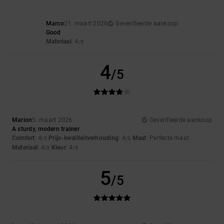
Marco
21. maart 2026
Geverifieerde aankoop
Good
Materiaal
: 4
/5
4
/5
Marion
5. maart 2026
Geverifieerde aankoop
A sturdy, modern trainer
Comfort
: 4
Prijs-kwaliteitverhouding
: 4
Maat
: Perfecte maat
/5
/5
Materiaal
: 4
Kleur
: 4
/5
/5
5
/5