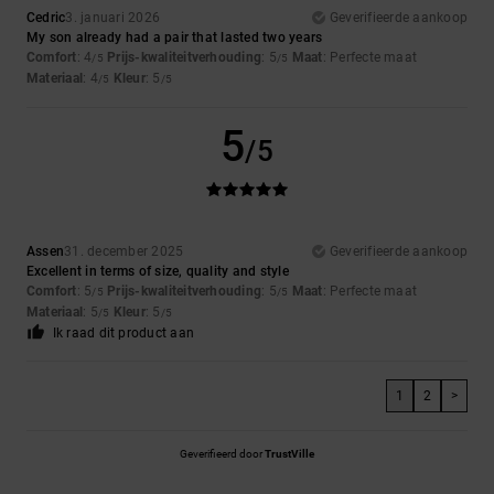
Cedric
3. januari 2026
Geverifieerde aankoop
My son already had a pair that lasted two years
Comfort
: 4
Prijs-kwaliteitverhouding
: 5
Maat
: Perfecte maat
/5
/5
Materiaal
: 4
Kleur
: 5
/5
/5
5
/5
Assen
31. december 2025
Geverifieerde aankoop
Excellent in terms of size, quality and style
Comfort
: 5
Prijs-kwaliteitverhouding
: 5
Maat
: Perfecte maat
/5
/5
Materiaal
: 5
Kleur
: 5
/5
/5
Ik raad dit product aan
1
2
>
Geverifieerd door
TrustVille