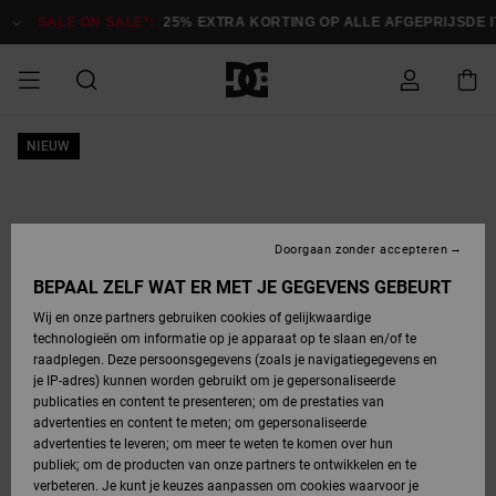
Ga
naar
SALE ON SALE*:
25% EXTRA KORTING OP ALLE AFGEPRIJSDE ITEM
Productinformatie
SALE ON SALE
NIEUW
HEREN SALE
ESSENTIALS
ESSENTIALS
ESSENTIALS
SKATESHOP
SNOWBOARDSHOP
Toegang tot
Schoenen
Schoenen
Sale schoenen
Stag
Astrix
Nieuwe
Nieuwe
Petten &
Chelsea
Pixie
Nieuwe
Snowboardjassen
Court Graffik
Nieuwe
Nieuwe
Petten &
Skateschoenen
Team
Snowboardjassen
Snowboardschoene
Boots
mijn bestelling
Collectie
Collectie
hoeden
Collectie
Collectie
Collectie
hoeden
HEREN
DAMES SALE
HIGHLIGHTS
HIGHLIGHTS
SCHOENEN
GEMEENSCHAP
DAMES
Kleding
Snow
Kleding
Court Graffik
Ducati
Court Graffik
Astrix
Snowboardbroeken
Pure
Alles
Snowboardbroeken
Snowboardjassen
Snowboardjassen
Levering
SNOWBOARDSHOP
Skateschoenen
Sweatshirts
Mutsen
Sneakers
Skate
T-Shirts
Mutsen
weergeven
Doorgaan zonder accepteren
DAMES
KINDEREN
SCHOENEN
SCHOENEN
KLEDING
Accessoires
Sale
Lynx
DC Command
View All
DC Command
Alles
Stag
Snowboardschoene
Snowboardbroeken
Snowboardbroeken
BEPAAL ZELF WAT ER MET JE GEGEVENS GEBEURT
Retouren
SALE
KINDEREN
accessoires
Sneakers
T-Shirts
Tassen &
Skate
weergeven
Baby schoenen
Hoodies &
Tassen &
Wij en onze partners gebruiken cookies of gelijkwaardige
SNOWBOARDSHOP
rugzakken
sweatshirts
rugzakken
technologieën om informatie op je apparaat op te slaan en/of te
KINDEREN
KLEDING
KLEDING
ACCESSOIRES
SNOW
Pure
Manteca
Manteca
Winterlaarzen
Accessoires
Mutsen
raadplegen. Deze persoonsgegevens (zoals je navigatiegegevens en
Betaling
Sale snow-
Slippers
Overhemden
Slippers
Sneakers
je IP-adres) kunnen worden gebruikt om je gepersonaliseerde
artikelen
Alles
Jasjes &
Alles
publicaties en content te presenteren; om de prestaties van
SKATE
ACCESSOIRES
T-Shirts
Net
Construct
Best Sellers
Polair fleeces
Alles
Alles
weergeven
jassen
weergeven
advertenties en content te meten; om gepersonaliseerde
Giftcard
Winterlaarzen
Jeans
Snowboardschoene
Alles
& softshells
weergeven
weergeven
advertenties te leveren; om meer te weten te komen over hun
Jasjes &
weergeven
publiek; om de producten van onze partners te ontwikkelen en te
COURT
Jasjes &
Alles
Ascend
jassen
Overhemden
verbeteren. Je kunt je keuzes aanpassen om cookies waarvoor je
Quiksilver
GRAFFIK
jassen
weergeven
Snowboardschoene
Jasjes &
Unisex
Mutsen