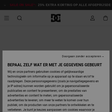
Ga
naar
SALE ON SALE*:
25% EXTRA KORTING OP ALLE AFGEPRIJSDE IT
Productinformatie
SALE ON SALE
HEREN SALE
ESSENTIALS
ESSENTIALS
ESSENTIALS
SKATESHOP
SNOWBOARDSHOP
Toegang tot
Schoenen
Schoenen
Sale schoenen
Stag
Astrix
Nieuwe
Nieuwe
Petten &
Chelsea
Pixie
Nieuwe
Snowboardjassen
Court Graffik
Nieuwe
Nieuwe
Petten &
Skateschoenen
Team
Snowboardjassen
Snowboardschoene
Boots
mijn bestelling
Collectie
Collectie
hoeden
Collectie
Collectie
Collectie
hoeden
HEREN
DAMES SALE
HIGHLIGHTS
HIGHLIGHTS
SCHOENEN
GEMEENSCHAP
DAMES
Kleding
Snow
Kleding
Court Graffik
Ducati
Court Graffik
Astrix
Snowboardbroeken
Pure
Alles
Snowboardbroeken
Snowboardjassen
Snowboardjassen
Levering
SNOWBOARDSHOP
Skateschoenen
Sweatshirts
Mutsen
Sneakers
Skate
T-Shirts
Mutsen
weergeven
Doorgaan zonder accepteren
DAMES
KINDEREN
SCHOENEN
SCHOENEN
KLEDING
Accessoires
Sale
Lynx
DC Command
View All
DC Command
Alles
Stag
Snowboardschoene
Snowboardbroeken
Snowboardbroeken
BEPAAL ZELF WAT ER MET JE GEGEVENS GEBEURT
Retouren
SALE
KINDEREN
accessoires
Sneakers
T-Shirts
Tassen &
Skate
weergeven
Baby schoenen
Hoodies &
Tassen &
Wij en onze partners gebruiken cookies of gelijkwaardige
SNOWBOARDSHOP
rugzakken
sweatshirts
rugzakken
technologieën om informatie op je apparaat op te slaan en/of te
KINDEREN
KLEDING
KLEDING
ACCESSOIRES
SNOW
Pure
Manteca
Manteca
Winterlaarzen
Accessoires
Mutsen
raadplegen. Deze persoonsgegevens (zoals je navigatiegegevens en
Betaling
Sale snow-
Slippers
Overhemden
Slippers
Sneakers
je IP-adres) kunnen worden gebruikt om je gepersonaliseerde
artikelen
Alles
Jasjes &
Alles
publicaties en content te presenteren; om de prestaties van
SKATE
ACCESSOIRES
T-Shirts
Net
Construct
Best Sellers
Polair fleeces
Alles
Alles
weergeven
jassen
weergeven
advertenties en content te meten; om gepersonaliseerde
Giftcard
Winterlaarzen
Jeans
Snowboardschoene
Alles
& softshells
weergeven
weergeven
advertenties te leveren; om meer te weten te komen over hun
Jasjes &
weergeven
publiek; om de producten van onze partners te ontwikkelen en te
COURT
Jasjes &
Alles
Ascend
jassen
Overhemden
verbeteren. Je kunt je keuzes aanpassen om cookies waarvoor je
Quiksilver
GRAFFIK
jassen
weergeven
Snowboardschoene
Jasjes &
Unisex
Mutsen