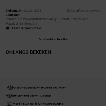
Giulianna
26. oktober 2025
Geverifieerde aankoop
Good stuff
Comfort
: 5
Prijs-kwaliteitverhouding
: 5
Maat
: Perfecte maat
/5
/5
Materiaal
: 5
Kleur
: 5
/5
/5
Ik raad dit product aan
Geverifieerd door
TrustVille
ONLANGS BEKEKEN
Gratis verzending en retouren voor leden
Retourneren binnen 30 dagen
Word lid van het loyaliteitsprogramma