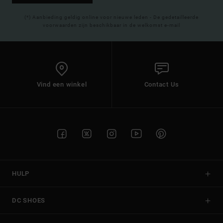
(*) Aanbieding geldig online voor nieuwe leden - De gedetailleerde
voorwaarden zijn beschikbaar in de welkomst e-mail
Vind een winkel
Contact Us
HULP
DC SHOES