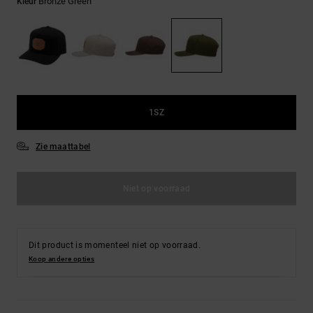
FAQ
Bronze Green
Kleur
Riemen &
bekijken
portemonnees
1SZ
Zie maattabel
Niet op voorraad
Dit product is momenteel niet op voorraad.
Koop andere opties