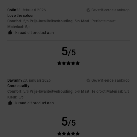
Colin
23. februari 2026
Geverifieerde aankoop
Love the colour
Comfort
: 5
Prijs-kwaliteitverhouding
: 5
Maat
: Perfecte maat
/5
/5
Materiaal
: 5
/5
Ik raad dit product aan
5
/5
Dayanny
23. januari 2026
Geverifieerde aankoop
Good quality
Comfort
: 5
Prijs-kwaliteitverhouding
: 5
Maat
: Te groot
Materiaal
: 5
/5
/5
/5
Kleur
: 5
/5
Ik raad dit product aan
5
/5