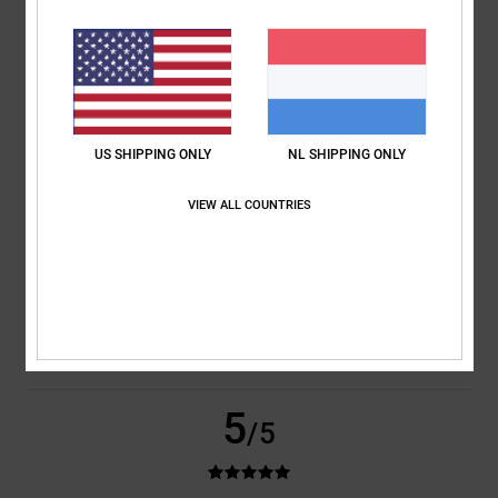
Kleur
5.0
US SHIPPING ONLY
NL SHIPPING ONLY
5
/5
VIEW ALL COUNTRIES
Kevin
13. april 2026
Geverifieerde aankoop
Top-quality hat
Comfort
: 5
Prijs-kwaliteitverhouding
: 5
Maat
: Perfecte maat
/5
/5
Materiaal
: 5
Kleur
: 5
/5
/5
Ik raad dit product aan
5
/5