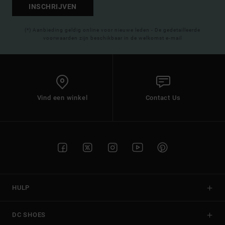
INSCHRIJVEN
(*) Aanbieding geldig online voor nieuwe leden - De gedetailleerde
voorwaarden zijn beschikbaar in de welkomst e-mail
Vind een winkel
Contact Us
HULP
DC SHOES