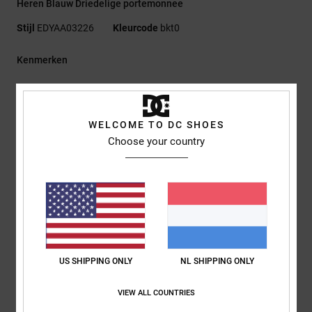
Heren Blauw Driedelige portemonnee
Stijl
EDYAA03226
Kleurcode
bkt0
Kenmerken
Stof:
100% Gerecycled Polyester Platbinding 600D
Drieluik-model
Binnenvak
WELCOME TO DC SHOES
Muntvakje met rits
Choose your country
Kaartsleuven
Mesh insteekvak
Klittenbandsluiting
DCSHOECOUSA-logo-opdruk
RE/SOLVE-hangtag
Afmetingen:
8,5 Cm H X 11,5 Cm B
US SHIPPING ONLY
NL SHIPPING ONLY
Samenstelling
[Hoofdstof] 100% gerecycled polyester
VIEW ALL COUNTRIES