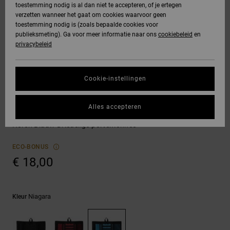
toestemming nodig is al dan niet te accepteren, of je ertegen
Freedom
jassen
verzetten wanneer het gaat om cookies waarvoor geen
DC Star
Hoodies &
Jeans, broeken
toestemming nodig is (zoals bepaalde cookies voor
SNOWBOARD
Hoodies &
Unisex
Alles
Handschoenen
sweatshirts
& shorts
publieksmeting). Ga voor meer informatie naar ons
cookiebeleid
en
Gegevensbescherming
sweatshirts
Broeken &
weergeven
privacybeleid
Roammax
chino's
HELP &
Alles
Accessoires
Alles
Maattabel
CONTACT
Overhemden &
weergeven
weergeven
Cookie-instellingen
Onyx
poloshirts
Shorts
Alles
Portemonnees
STORE
Start een gesprek
weergeven
Alles accepteren
om het snelste
AT-2
LOCATOR
Jeans, broeken
Boardshorts
Ripper
antwoord op je
& shorts
Heren Blauw Driedelige portemonnee
vraag te krijgen.
Liquid Fuego
CADEAUKAART
Alles
ECO-BONUS
Gesprek starten
Mutsen &
weergeven
€ 18,00
petten
VERLANGLIJST
Vind antwoorden
op de meest
Tassen &
gestelde vragen
Niagara
Kleur
en ons
rugzakken
contactformulier.