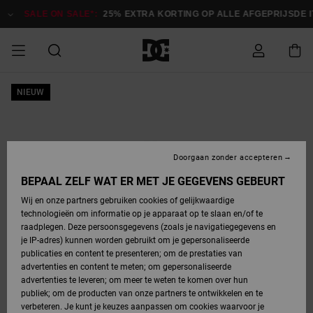
Ga
naar
SALE ON SALE*:
25% EXTRA KORTING OP ALLE AFGEPRIJSDE IT
Productinformatie
SALE ON SALE
NIEUW
HEREN SALE
ESSENTIALS
ESSENTIALS
ESSENTIALS
SKATESHOP
SNOWBOARDSHOP
Toegang tot
Schoenen
Schoenen
Sale schoenen
Stag
Astrix
Nieuwe
Nieuwe
Petten &
Chelsea
Pixie
Nieuwe
Snowboardjassen
Court Graffik
Nieuwe
Nieuwe
Petten &
Skateschoenen
Team
Snowboardjassen
Snowboardschoene
Boots
mijn bestelling
Collectie
Collectie
hoeden
Collectie
Collectie
Collectie
hoeden
HEREN
DAMES SALE
HIGHLIGHTS
HIGHLIGHTS
SCHOENEN
GEMEENSCHAP
DAMES
Kleding
Snow
Kleding
Court Graffik
Ducati
Court Graffik
Astrix
Snowboardbroeken
Pure
Alles
Snowboardbroeken
Snowboardjassen
Snowboardjassen
Levering
SNOWBOARDSHOP
Skateschoenen
Sweatshirts
Mutsen
Sneakers
Skate
T-Shirts
Mutsen
weergeven
Doorgaan zonder accepteren
DAMES
KINDEREN
SCHOENEN
SCHOENEN
KLEDING
Accessoires
Sale
Lynx
DC Command
View All
DC Command
Alles
Stag
Snowboardschoene
Snowboardbroeken
Snowboardbroeken
BEPAAL ZELF WAT ER MET JE GEGEVENS GEBEURT
Retouren
SALE
KINDEREN
accessoires
Sneakers
T-Shirts
Tassen &
Skate
weergeven
Baby schoenen
Hoodies &
Tassen &
Wij en onze partners gebruiken cookies of gelijkwaardige
SNOWBOARDSHOP
rugzakken
sweatshirts
rugzakken
technologieën om informatie op je apparaat op te slaan en/of te
KINDEREN
KLEDING
KLEDING
ACCESSOIRES
SNOW
Pure
Manteca
Manteca
Winterlaarzen
Accessoires
Mutsen
raadplegen. Deze persoonsgegevens (zoals je navigatiegegevens en
Betaling
Sale snow-
Slippers
Overhemden
Slippers
Sneakers
je IP-adres) kunnen worden gebruikt om je gepersonaliseerde
artikelen
Alles
Jasjes &
Alles
publicaties en content te presenteren; om de prestaties van
SKATE
ACCESSOIRES
T-Shirts
Net
Construct
Best Sellers
Polair fleeces
Alles
Alles
weergeven
jassen
weergeven
advertenties en content te meten; om gepersonaliseerde
Giftcard
Winterlaarzen
Jeans
Snowboardschoene
Alles
& softshells
weergeven
weergeven
advertenties te leveren; om meer te weten te komen over hun
Jasjes &
weergeven
publiek; om de producten van onze partners te ontwikkelen en te
COURT
Jasjes &
Alles
Ascend
jassen
Overhemden
verbeteren. Je kunt je keuzes aanpassen om cookies waarvoor je
Quiksilver
GRAFFIK
jassen
weergeven
Snowboardschoene
Jasjes &
Unisex
Mutsen