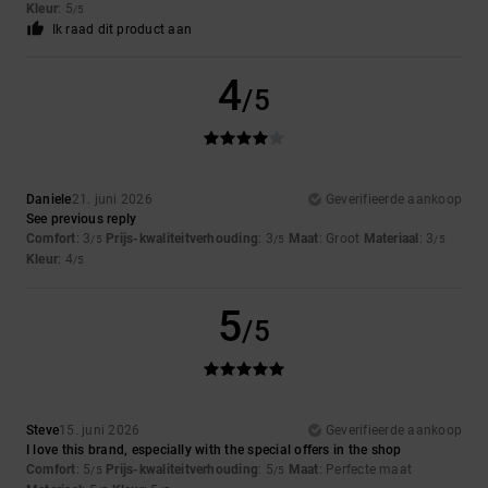
Kleur
: 5
/5
Ik raad dit product aan
4
/5
Daniele
21. juni 2026
Geverifieerde aankoop
See previous reply
Comfort
: 3
Prijs-kwaliteitverhouding
: 3
Maat
: Groot
Materiaal
: 3
/5
/5
/5
Kleur
: 4
/5
5
/5
Steve
15. juni 2026
Geverifieerde aankoop
I love this brand, especially with the special offers in the shop
Comfort
: 5
Prijs-kwaliteitverhouding
: 5
Maat
: Perfecte maat
/5
/5