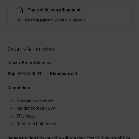
Thuis of bij een afhaalpunt
Levering gepland vanaf
10 augustus
Details & functies
Unisex Bruin Schoenen
Stijl
EDYS700001
Kleurcode
cof
Kenmerken
Gebreid bovenwerk
Middenzool van EVA
TPU-inzet
Rubberen buitenzool
Samenstelling
Bovendeel: textil, Voering: Textiel, Buitenzool: EVA