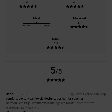
4.7
4.5
Maat
Materiaal
4.7
Te klein
Te groot
Kleur
4.8
5
/5
Daria
8. juli 2026
Geverifieerde aankoop
comfortable to wear, lovely designs, perfect for summer
Comfort
: 4
Prijs-kwaliteitverhouding
: 4
Maat
: Perfecte maat
/5
/5
Materiaal
: 4
Kleur
: 5
/5
/5