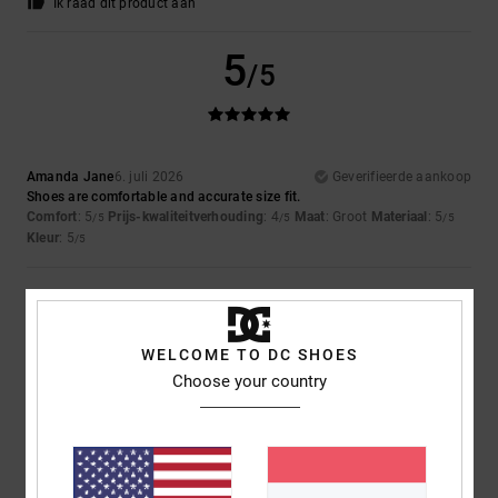
Ik raad dit product aan
5
/5
Amanda Jane
6. juli 2026
Geverifieerde aankoop
Shoes are comfortable and accurate size fit.
Comfort
: 5
Prijs-kwaliteitverhouding
: 4
Maat
: Groot
Materiaal
: 5
/5
/5
/5
Kleur
: 5
/5
5
/5
WELCOME TO DC SHOES
Choose your country
Flavia
1. juli 2026
Geverifieerde aankoop
Comfortable and lovely
Comfort
: 5
Prijs-kwaliteitverhouding
: 5
Maat
: Perfecte maat
/5
/5
Materiaal
: 5
Kleur
: 5
/5
/5
Ik raad dit product aan