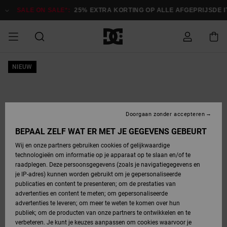
Ga
naar
SALE ON SALE*:
25% EXTRA KORTING OP ALLE AFGEPRIJSDE 
Productinformatie
SALE ON SALE
NIEUW
HEREN SALE
ESSENTIALS
ESSENTIALS
ESSENTIALS
SKATESHOP
SNOWBOARDSHOP
Toegang tot
Schoenen
Schoenen
Sale schoenen
Stag
Astrix
Nieuwe
Nieuwe
Petten &
Chelsea
Pixie
Nieuwe
Snowboardjassen
Court Graffik
Nieuwe
Nieuwe
Petten &
Skateschoenen
Team
Snowboardjassen
Snowboardschoene
Boots
mijn bestelling
Collectie
Collectie
hoeden
Collectie
Collectie
Collectie
hoeden
HEREN
DAMES SALE
HIGHLIGHTS
HIGHLIGHTS
SCHOENEN
GEMEENSCHAP
DAMES
Kleding
Snow
Kleding
Court Graffik
Ducati
Court Graffik
Astrix
Snowboardbroeken
Pure
Alles
Snowboardbroeken
Snowboardjassen
Snowboardjassen
Levering
SNOWBOARDSHOP
Skateschoenen
Sweatshirts
Mutsen
Sneakers
Skate
T-Shirts
Mutsen
weergeven
Doorgaan zonder accepteren
DAMES
KINDEREN
SCHOENEN
SCHOENEN
KLEDING
Accessoires
Sale
Lynx
DC Command
View All
DC Command
Alles
Stag
Snowboardschoene
Snowboardbroeken
Snowboardbroeken
BEPAAL ZELF WAT ER MET JE GEGEVENS GEBEURT
Retouren
SALE
KINDEREN
accessoires
Sneakers
T-Shirts
Tassen &
Skate
weergeven
Baby schoenen
Hoodies &
Tassen &
Wij en onze partners gebruiken cookies of gelijkwaardige
SNOWBOARDSHOP
rugzakken
sweatshirts
rugzakken
technologieën om informatie op je apparaat op te slaan en/of te
KINDEREN
KLEDING
KLEDING
ACCESSOIRES
SNOW
Pure
Manteca
Manteca
Winterlaarzen
Accessoires
Mutsen
raadplegen. Deze persoonsgegevens (zoals je navigatiegegevens en
Betaling
Sale snow-
Slippers
Overhemden
Slippers
Sneakers
je IP-adres) kunnen worden gebruikt om je gepersonaliseerde
artikelen
Alles
Jasjes &
Alles
publicaties en content te presenteren; om de prestaties van
SKATE
ACCESSOIRES
T-Shirts
Net
Construct
Best Sellers
Polair fleeces
Alles
Alles
weergeven
jassen
weergeven
advertenties en content te meten; om gepersonaliseerde
Giftcard
Winterlaarzen
Jeans
Snowboardschoene
Alles
& softshells
weergeven
weergeven
advertenties te leveren; om meer te weten te komen over hun
Jasjes &
weergeven
publiek; om de producten van onze partners te ontwikkelen en te
COURT
Jasjes &
Alles
Ascend
jassen
Overhemden
verbeteren. Je kunt je keuzes aanpassen om cookies waarvoor je
Quiksilver
GRAFFIK
jassen
weergeven
Snowboardschoene
Jasjes &
Unisex
Mutsen