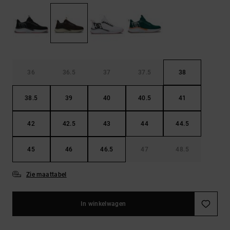
FAQ
Riemen &
bekijken
portemonnees
36
36.5
37
37.5
38
38.5
39
40
40.5
41
42
42.5
43
44
44.5
45
46
46.5
47
48.5
Zie maattabel
In winkelwagen