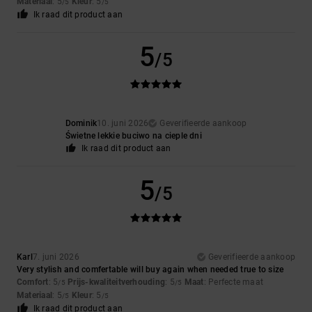
Materiaal
: 5
Kleur
: 5
/5
/5
Ik raad dit product aan
5
/5
Dominik
10. juni 2026
Geverifieerde aankoop
Świetne lekkie buciwo na cieple dni
Ik raad dit product aan
5
/5
Karl
7. juni 2026
Geverifieerde aankoop
Very stylish and comfertable will buy again when needed true to size
Comfort
: 5
Prijs-kwaliteitverhouding
: 5
Maat
: Perfecte maat
/5
/5
Materiaal
: 5
Kleur
: 5
/5
/5
Ik raad dit product aan