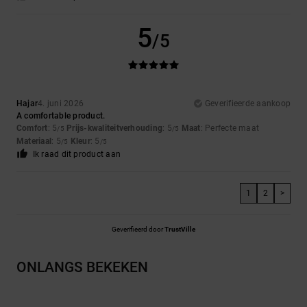
5
/5
Hajar
4. juni 2026
Geverifieerde aankoop
A comfortable product.
Comfort
: 5
Prijs-kwaliteitverhouding
: 5
Maat
: Perfecte maat
/5
/5
Materiaal
: 5
Kleur
: 5
/5
/5
Ik raad dit product aan
1
2
>
Geverifieerd door
TrustVille
ONLANGS BEKEKEN