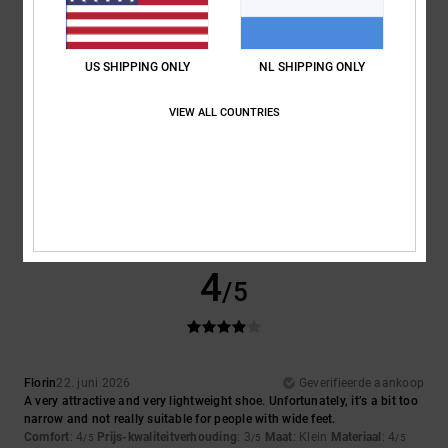
5
/5
US SHIPPING ONLY
NL SHIPPING ONLY
VIEW ALL COUNTRIES
Julio
26. juni 2026
Geverifieerde aankoop
Because they are the epitome of perfection in trainers
Comfort
: 5
Prijs-kwaliteitverhouding
: 5
Maat
: Perfecte maat
/5
/5
Materiaal
: 5
Kleur
: 5
/5
/5
Ik raad dit product aan
4
/5
Florin
22. juni 2026
Geverifieerde aankoop
A very attractive and very lightweight shoe. Unfortunately, it’s a bit too
narrow and not really suitable for people with wide feet.
Comfort
: 4
Prijs-kwaliteitverhouding
: 3
Maat
: Klein
Materiaal
: 4
/5
/5
/5