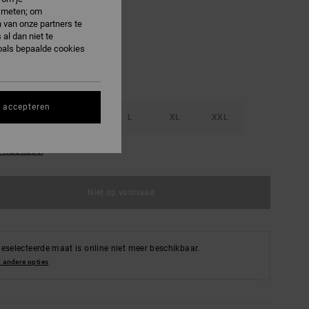
e meten; om
lack
 van onze partners te
al dan niet te
oals bepaalde cookies
s accepteren
S
M
L
XL
XXL
e maattabel
Niet op voorraad
eselecteerde maat is online niet meer beschikbaar.
 andere opties