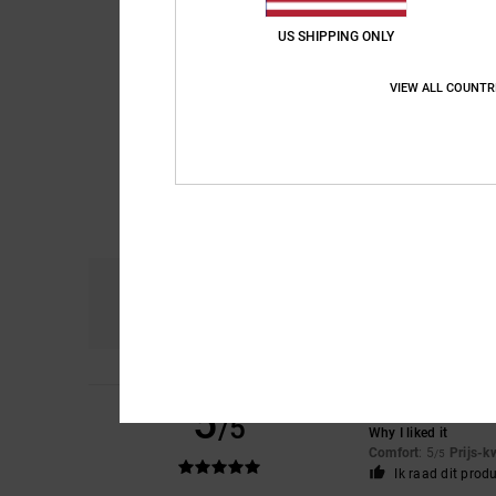
US SHIPPING ONLY
VIEW ALL COUNTR
Comfort
Pri
5.0
5
Jesus
3. juli 2026
/5
Why I liked it
Comfort
: 5
Prijs-k
/5
Ik raad dit prod