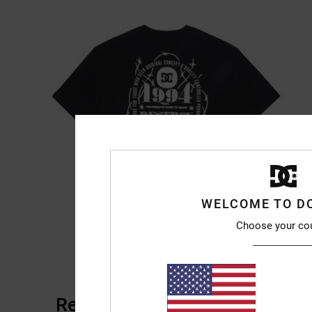
WELCOME TO D
Choose your co
Reviews van klanten