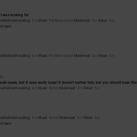
I was looking for
waliteitverhouding
: 5
Maat
: Perfecte maat
Materiaal
: 5
Kleur
: 5
/5
/5
/5
uct aan
waliteitverhouding
: 5
Maat
: Perfecte maat
Materiaal
: 5
Kleur
: 5
/5
/5
/5
26
d well-made, but it runs really large! It doesn’t bother him, but you should bear th
waliteitverhouding
: 4
Maat
: Groot
Materiaal
: 4
Kleur
: 5
/5
/5
/5
waliteitverhouding
: 4
Maat
: Groot
Materiaal
: 5
Kleur
: 4
/5
/5
/5
uct aan