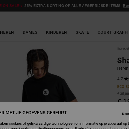
E ON SALE*:
25% EXTRA KORTING OP ALLE AFGEPRIJSDE ITEMS
Be
HEREN
DAMES
KINDEREN
SKATE
COURT GRAFFI
Startpag
Sha
Heren
4.7
ECO-B
€ 35,0
€ 1
SALE
ER MET JE GEGEVENS GEBEURT
Doo
SALE 
uiken cookies of gelijkwaardige technologieën om informatie op je apparaat op t
sgegevens (zoals je navigatiegegevens en je IP-adres) kunnen worden gebruikt