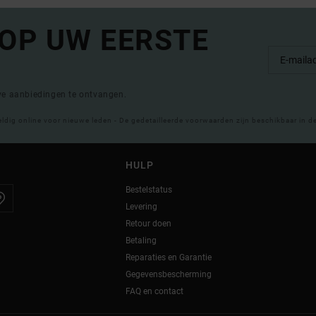
 OP UW EERSTE
eve aanbiedingen te ontvangen.
eldig online voor nieuwe leden - De gedetailleerde voorwaarden zijn beschikbaar in d
HULP
Bestelstatus
Levering
Retour doen
Betaling
Reparaties en Garantie
Gegevensbescherming
FAQ en contact