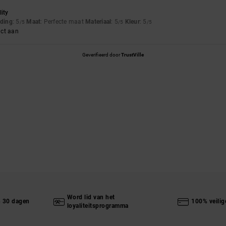
lity
uding
: 5
Maat
: Perfecte maat
Materiaal
: 5
Kleur
: 5
/5
/5
/5
uct aan
Geverifieerd door
TrustVille
Word lid van het
n 30 dagen
100% veilig
loyaliteitsprogramma