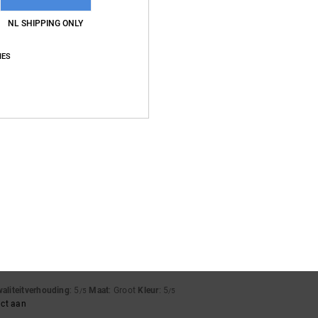
NL SHIPPING ONLY
Gemiddelde score
IES
4.7
/5
gebaseerd op
6 geverifieerde beoordelingen
sinds april 2026
67% van onze klanten bevelen dit product aan
js-kwaliteitverhouding
Maat
Materia
4.7
4.8
Te klein
Te groot
waliteitverhouding
: 5
Maat
: Groot
Kleur
: 5
/5
/5
uct aan