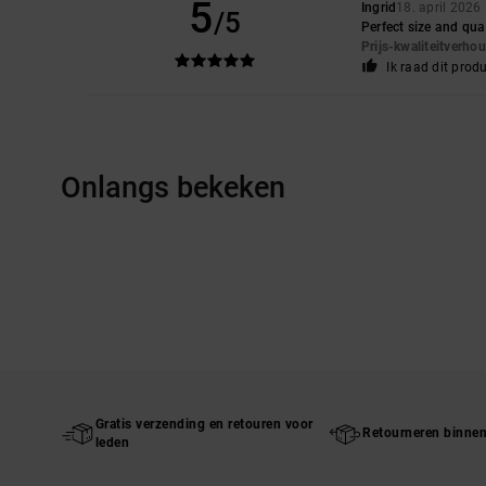
5
Ingrid
18. april 2026
/5
Perfect size and qua
Prijs-kwaliteitverho
Ik raad dit prod
Onlangs bekeken
Gratis verzending en retouren voor
Retourneren binne
leden