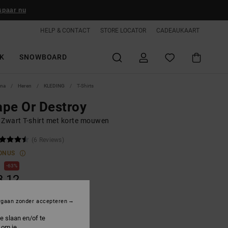
spaar nu
HELP & CONTACT
STORE LOCATOR
CADEAUKAART
K
SNOWBOARD
ina
Heren
KLEDING
T-Shirts
pe Or Destroy
 Zwart T-shirt met korte mouwen
(6 Reviews)
ONUS
0
63%
3,12
rgaan zonder accepteren
ON SALE 25% EXTRA
e slaan en/of te
 om je