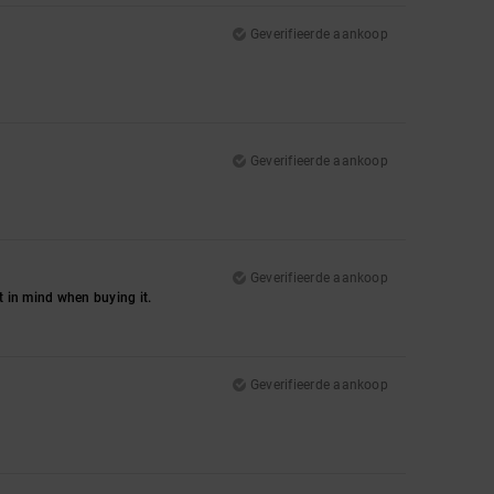
Geverifieerde aankoop
Geverifieerde aankoop
Geverifieerde aankoop
at in mind when buying it.
Geverifieerde aankoop