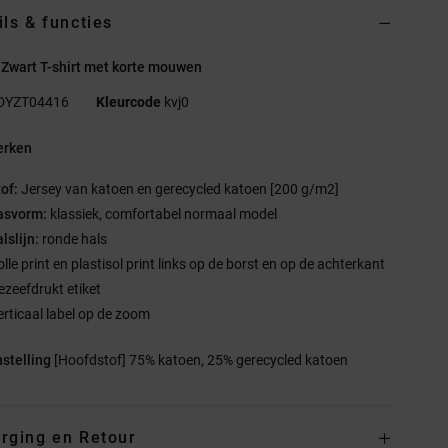
ils & functies
Zwart T-shirt met korte mouwen
DYZT04416
Kleurcode
kvj0
rken
tof:
Jersey van katoen en gerecycled katoen [200 g/m2]
asvorm:
klassiek, comfortabel normaal model
alslijn:
ronde hals
lle print en plastisol print links op de borst en op de achterkant
ezeefdrukt etiket
erticaal label op de zoom
stelling
[Hoofdstof] 75% katoen, 25% gerecycled katoen
rging en Retour