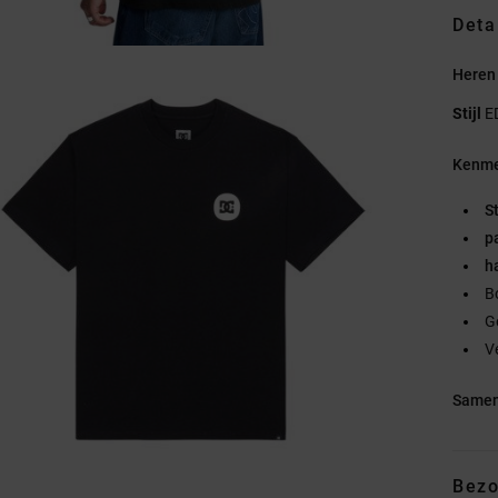
Deta
Heren 
Stijl
E
Kenme
S
p
h
Bo
G
V
Samen
Bezo