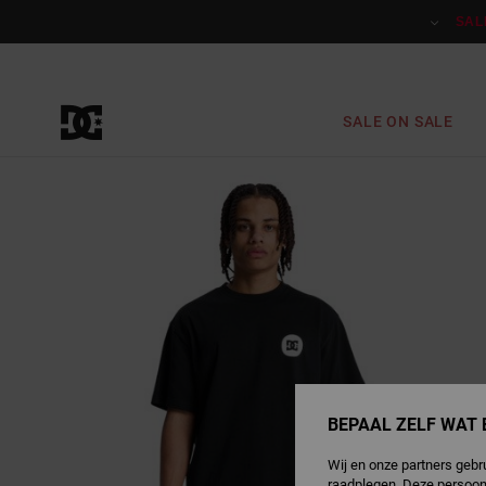
Ga
naar
SAL
Productinformatie
SALE ON SALE
BEPAAL ZELF WAT 
Wij en onze partners gebr
raadplegen. Deze persoon