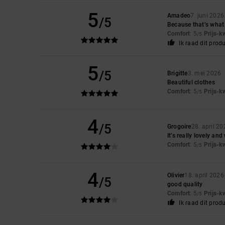
5
Amadeo
7. juni 2026
/5
Because that’s what 
Comfort
: 5
Prijs-k
/5
Ik raad dit prod
5
/5
Brigitte
3. mei 2026
Beautiful clothes
Comfort
: 5
Prijs-k
/5
4
/5
Grogoire
28. april 20
It’s really lovely an
Comfort
: 5
Prijs-k
/5
4
Olivier
18. april 2026
/5
good quality
Comfort
: 5
Prijs-k
/5
Ik raad dit prod