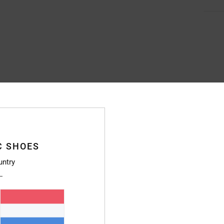
C SHOES
untry