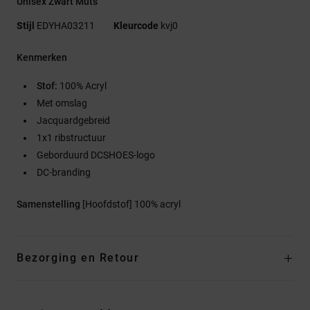
Unisex Zwart Muts
Stijl
EDYHA03211
Kleurcode
kvj0
Kenmerken
Stof:
100% Acryl
Met omslag
Jacquardgebreid
1x1 ribstructuur
Geborduurd DCSHOES-logo
DC-branding
Samenstelling
[Hoofdstof] 100% acryl
Bezorging en Retour