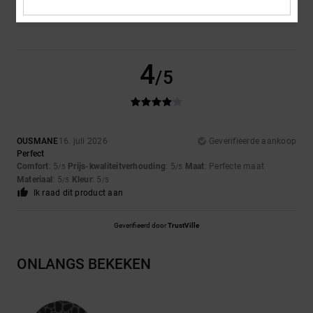
4
/5
OUSMANE
16. juli 2026
Geverifieerde aankoop
Perfect
Comfort
: 5
Prijs-kwaliteitverhouding
: 5
Maat
: Perfecte maat
/5
/5
Materiaal
: 5
Kleur
: 5
/5
/5
Ik raad dit product aan
Geverifieerd door
TrustVille
ONLANGS BEKEKEN