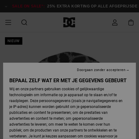
Ga
naar
SALE ON SALE*:
25% EXTRA KORTING OP ALLE AFGEPRIJSDE IT
Productinformatie
SALE ON SALE
NIEUW
HEREN SALE
ESSENTIALS
ESSENTIALS
ESSENTIALS
SKATESHOP
SNOWBOARDSHOP
Toegang tot
Schoenen
Schoenen
Sale schoenen
Stag
Astrix
Nieuwe
Nieuwe
Petten &
Chelsea
Pixie
Nieuwe
Snowboardjassen
Court Graffik
Nieuwe
Nieuwe
Petten &
Skateschoenen
Team
Snowboardjassen
Snowboardschoene
Boots
mijn bestelling
Collectie
Collectie
hoeden
Collectie
Collectie
Collectie
hoeden
HEREN
DAMES SALE
HIGHLIGHTS
HIGHLIGHTS
SCHOENEN
GEMEENSCHAP
DAMES
Kleding
Snow
Kleding
Court Graffik
Ducati
Court Graffik
Astrix
Snowboardbroeken
Pure
Alles
Snowboardbroeken
Snowboardjassen
Snowboardjassen
Levering
SNOWBOARDSHOP
Skateschoenen
Sweatshirts
Mutsen
Sneakers
Skate
T-Shirts
Mutsen
weergeven
Doorgaan zonder accepteren
DAMES
KINDEREN
SCHOENEN
SCHOENEN
KLEDING
Accessoires
Sale
Lynx
DC Command
View All
DC Command
Alles
Stag
Snowboardschoene
Snowboardbroeken
Snowboardbroeken
BEPAAL ZELF WAT ER MET JE GEGEVENS GEBEURT
Retouren
SALE
KINDEREN
accessoires
Sneakers
T-Shirts
Tassen &
Skate
weergeven
Baby schoenen
Hoodies &
Tassen &
Wij en onze partners gebruiken cookies of gelijkwaardige
SNOWBOARDSHOP
rugzakken
sweatshirts
rugzakken
technologieën om informatie op je apparaat op te slaan en/of te
KINDEREN
KLEDING
KLEDING
ACCESSOIRES
SNOW
Pure
Manteca
Manteca
Winterlaarzen
Accessoires
Mutsen
raadplegen. Deze persoonsgegevens (zoals je navigatiegegevens en
Betaling
Sale snow-
Slippers
Overhemden
Slippers
Sneakers
je IP-adres) kunnen worden gebruikt om je gepersonaliseerde
artikelen
Alles
Jasjes &
Alles
publicaties en content te presenteren; om de prestaties van
SKATE
ACCESSOIRES
T-Shirts
Net
Construct
Best Sellers
Polair fleeces
Alles
Alles
weergeven
jassen
weergeven
advertenties en content te meten; om gepersonaliseerde
Giftcard
Winterlaarzen
Jeans
Snowboardschoene
Alles
& softshells
weergeven
weergeven
advertenties te leveren; om meer te weten te komen over hun
Jasjes &
weergeven
publiek; om de producten van onze partners te ontwikkelen en te
COURT
Jasjes &
Alles
Ascend
jassen
Overhemden
verbeteren. Je kunt je keuzes aanpassen om cookies waarvoor je
Quiksilver
GRAFFIK
jassen
weergeven
Snowboardschoene
Jasjes &
Unisex
Mutsen