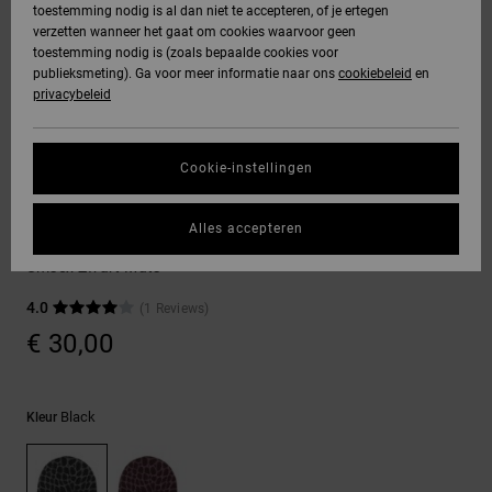
toestemming nodig is al dan niet te accepteren, of je ertegen
Freedom
jassen
verzetten wanneer het gaat om cookies waarvoor geen
DC Star
Hoodies &
Jeans, broeken
toestemming nodig is (zoals bepaalde cookies voor
SNOWBOARD
Hoodies &
Unisex
Alles
Handschoenen
sweatshirts
& shorts
publieksmeting). Ga voor meer informatie naar ons
cookiebeleid
en
Gegevensbescherming
sweatshirts
Broeken &
weergeven
privacybeleid
Roammax
chino's
HELP &
Alles
Accessoires
Alles
Maattabel
CONTACT
Overhemden &
weergeven
weergeven
Cookie-instellingen
Onyx
poloshirts
Shorts
Alles
Mutsen
STORE
Start een gesprek
weergeven
Alles accepteren
om het snelste
AT-2
LOCATOR
Jeans, broeken
Boardshorts
Snake Bit
antwoord op je
& shorts
Unisex Zwart Muts
vraag te krijgen.
Liquid Fuego
CADEAUKAART
Alles
4.0
(1 Reviews)
Gesprek starten
Mutsen &
weergeven
€ 30,00
petten
VERLANGLIJST
Vind antwoorden
op de meest
Tassen &
gestelde vragen
Black
Kleur
en ons
rugzakken
contactformulier.