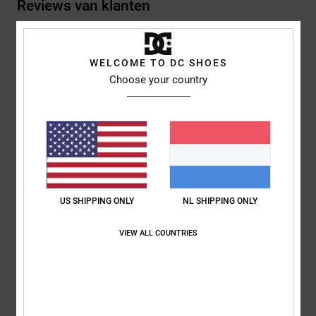
Reviews van klanten
Gemiddelde score
WELCOME TO DC SHOES
4.0
Choose your country
/5
gebaseerd op
1 geverifieerde beoordelingen
sinds juli 2026
100% van onze klanten bevelen dit product aan
Comfort
Prijs-kwaliteitverhouding
5.0
5.0
US SHIPPING ONLY
NL SHIPPING ONLY
VIEW ALL COUNTRIES
Maat
Materiaal
5.0
Te klein
Te groot
Kleur
5.0