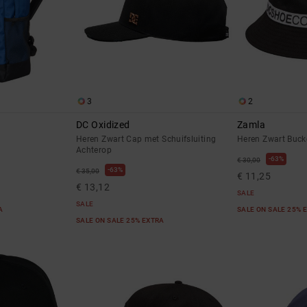
3
2
DC Oxidized
Zamla
Heren Zwart Cap met Schuifsluiting
Heren Zwart Buck
Achterop
63%
€ 30,00
63%
€ 35,00
€ 11,25
€ 13,12
SALE
SALE
RA
SALE ON SALE 25% 
SALE ON SALE 25% EXTRA