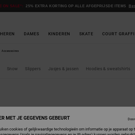
E ON SALE*:
25% EXTRA KORTING OP ALLE AFGEPRIJSDE ITEMS
Be
HEREN
DAMES
KINDEREN
SKATE
COURT GRAFFI
Accessoires
Snow
Slippers
Jasjes & jassen
Hoodies & sweatshirts
ER MET JE GEGEVENS GEBEURT
Doo
uiken cookies of gelijkwaardige technologieën om informatie op je apparaat op t
sgegevens (zoals je navigatiegegevens en je IP-adres) kunnen worden gebruikt