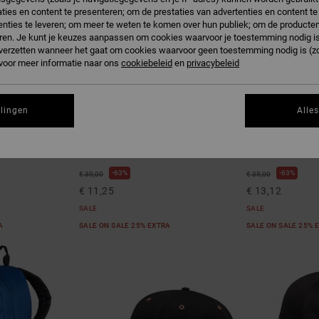
ties en content te presenteren; om de prestaties van advertenties en content t
nties te leveren; om meer te weten te komen over hun publiek; om de producten
ren. Je kunt je keuzes aanpassen om cookies waarvoor je toestemming nodig is 
n verzetten wanneer het gaat om cookies waarvoor geen toestemming nodig is (z
 voor meer informatie naar ons
cookiebeleid
en
privacybeleid
llingen
Alle
3
1
DC Star
Capstar TX
ck Cap
Heren Zwart Snapback Cap
Heren Grijs Flexfi
63%
63%
€ 30,00
€ 35,00
€ 11,25
€ 13,12
SALE
SALE
RA
SALE ON SALE 25% EXTRA
SALE ON SALE 25% 