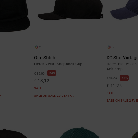
2
5
One Stitch
DC Star Vintag
Heren Zwart Snapback Cap
Heren Blauw Cap 
Achterop
63%
€ 35,00
63%
€ 30,00
€ 13,12
€ 11,25
SALE
SALE
RA
SALE ON SALE 25% EXTRA
SALE ON SALE 25% 