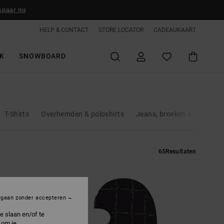
spaar nu
HELP & CONTACT
STORE LOCATOR
CADEAUKAART
K
SNOWBOARD
T-Shirts
Overhemden & poloshirts
Jeans, broeken & shorts
65
Resultaten
rgaan zonder accepteren
e slaan en/of te
 om je