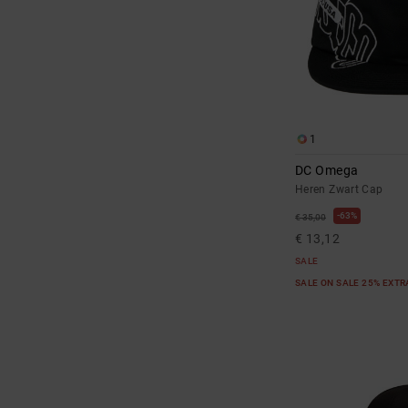
1
DC Omega
Heren Zwart Cap
63%
€ 35,00
€ 13,12
SALE
SALE ON SALE 25% EXT