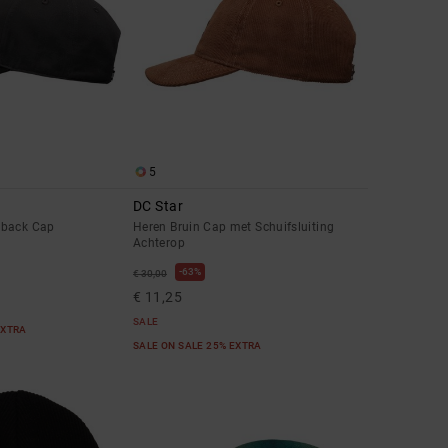
5
DC Star
pback Cap
Heren Bruin Cap met Schuifsluiting
Achterop
63%
€ 30,00
€ 11,25
SALE
EXTRA
SALE ON SALE 25% EXTRA