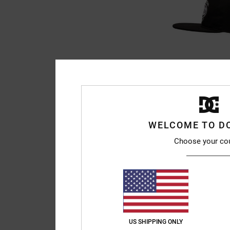
2
Circle Bound
Heren Zwart Cap
WELCOME TO D
63%
€ 35,00
€ 13,12
Choose your co
SALE
SALE ON SALE 25% EXT
US SHIPPING ONLY