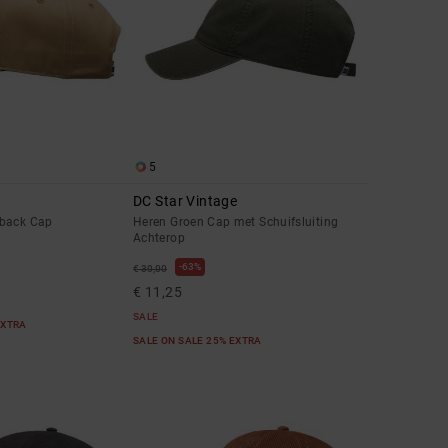
5
DC Star Vintage
pback Cap
Heren Groen Cap met Schuifsluiting
Achterop
63%
€ 30,00
€ 11,25
SALE
EXTRA
SALE ON SALE 25% EXTRA