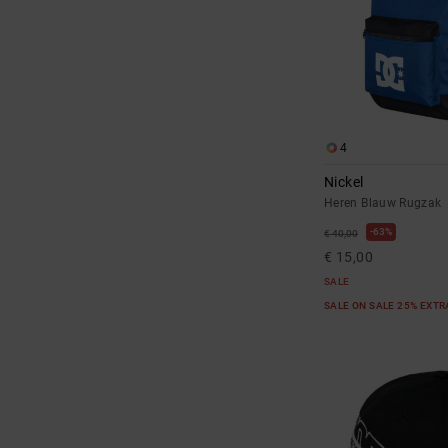
4
Nickel
Heren Blauw Rugzak
63%
€ 40,00
€ 15,00
SALE
SALE ON SALE 25% EXT