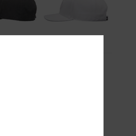
2
One Stitch
pback Cap
Heren Wit Snapback Cap
63%
€ 35,00
€ 13,12
SALE
EXTRA
SALE ON SALE 25% EXTRA