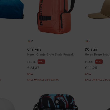
2
3
Chalkers
DC Star
Heren Oranje Grote Skate Rugzak
Heren Beige Sna
63%
63%
€ 65,00
€ 30,00
€ 24,37
€ 11,25
SALE
SALE
RA
SALE ON SALE 25% EXTRA
SALE ON SALE 25% 