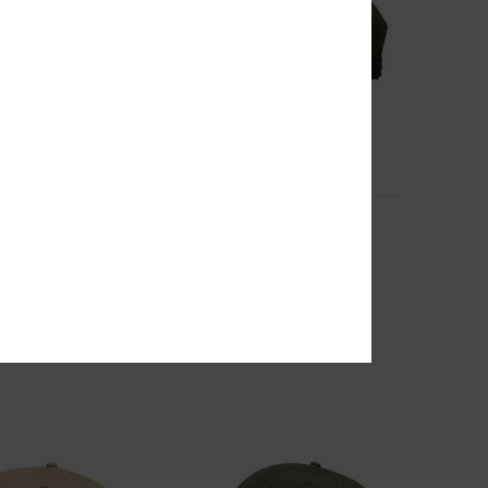
4
Semi-Pro
t
Heren Groen Snapback Cap
63%
€ 35,00
€ 13,12
SALE
EXTRA
SALE ON SALE 25% EXTRA