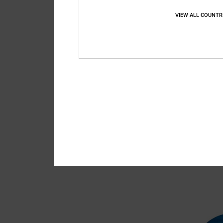
VIEW ALL COUNTR
2
Circle Bound
Heren Groen Cap
63%
€ 35,00
€ 13,12
SALE
SALE ON SALE 25% EXT