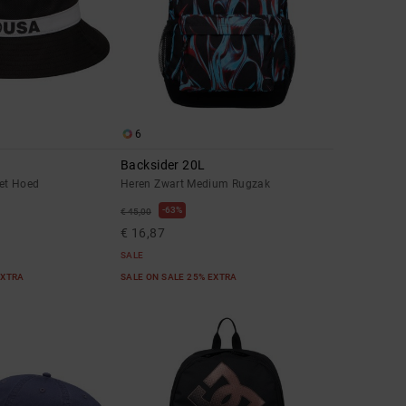
6
Backsider 20L
et Hoed
Heren Zwart Medium Rugzak
63%
€ 45,00
€ 16,87
SALE
EXTRA
SALE ON SALE 25% EXTRA