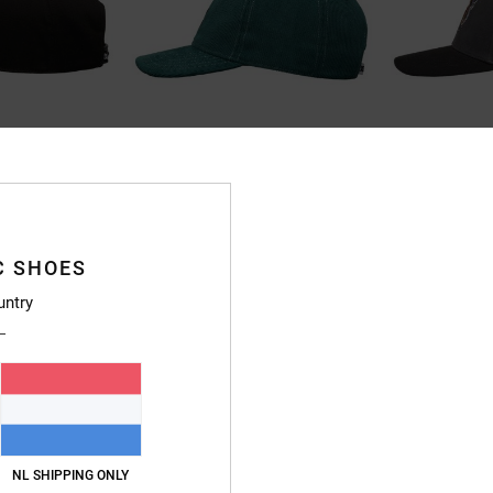
5
1
DC Star
Couch Chilling
Heren Groen Cap met Schuifsluiting
Heren Zwart Sna
Achterop
C SHOES
63%
€ 35,00
63%
€ 30,00
€ 13,12
untry
€ 11,25
SALE
SALE
RA
SALE ON SALE 25% 
SALE ON SALE 25% EXTRA
NL SHIPPING ONLY