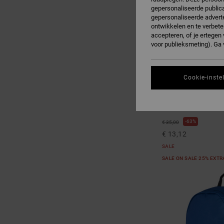
gepersonaliseerde publica
gepersonaliseerde adverte
ontwikkelen en te verbete
accepteren, of je ertege
voor publieksmeting). Ga
Cookie-inste
4
Semi-Pro
Heren Zwart Snapba
63%
€ 35,00
€ 13,12
SALE
SALE ON SALE 25% EXT