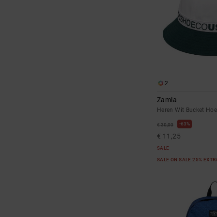
2
Zamla
Heren Wit Bucket Ho
63%
€ 30,00
€ 11,25
SALE
SALE ON SALE 25% EXT