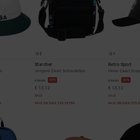
2
1
Starcher
Retro Sport
ed
Jongens Zwart Schoudertas
Heren Zwart Sna
63%
63%
€ 35,00
€ 35,00
€ 13,12
€ 13,12
SALE
SALE
RA
SALE ON SALE 25% EXTRA
SALE ON SALE 25% 