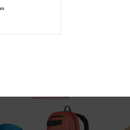
IES
4
2
Patch It
DC Vizor
Heren Beige Cap met Schuifsluiting
Heren Wit Kleppe
Achterop
63%
€ 25,00
63%
€ 35,00
€ 9,37
€ 13,12
SALE
SALE
RA
SALE ON SALE 25% 
SALE ON SALE 25% EXTRA