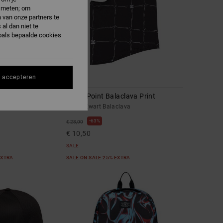
e meten; om
 van onze partners te
al dan niet te
oals bepaalde cookies
s accepteren
1
Three Point Balaclava Print
t Cap
Heren Zwart Balaclava
63%
€ 28,00
€ 10,50
SALE
EXTRA
SALE ON SALE 25% EXTRA