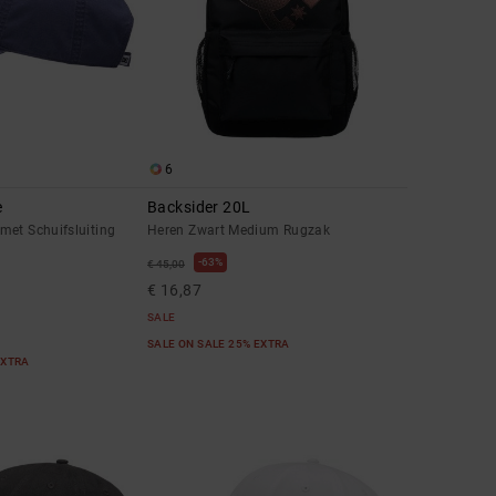
6
e
Backsider 20L
met Schuifsluiting
Heren Zwart Medium Rugzak
63%
€ 45,00
€ 16,87
SALE
SALE ON SALE 25% EXTRA
EXTRA