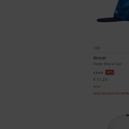
2
Soccer
Heren Blauw Cap
63%
€ 30,00
€ 11,25
SALE
SALE ON SALE 25% EXT