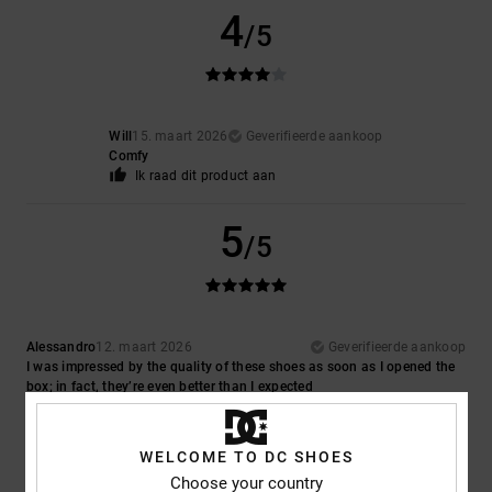
4
/5
Will
15. maart 2026
Geverifieerde aankoop
Comfy
Ik raad dit product aan
5
/5
Alessandro
12. maart 2026
Geverifieerde aankoop
I was impressed by the quality of these shoes as soon as I opened the
box; in fact, they’re even better than I expected
Comfort
: 5
Prijs-kwaliteitverhouding
: 5
Maat
: Perfecte maat
/5
/5
Materiaal
: 5
Kleur
: 5
/5
/5
Ik raad dit product aan
WELCOME TO DC SHOES
Choose your country