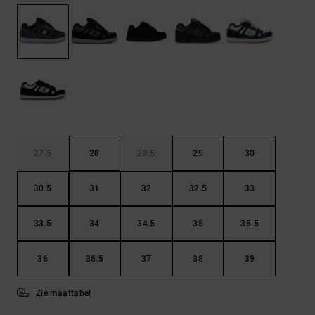
FAQ
Riemen &
bekijken
portemonnees
27.5
28
28.5
29
30
30.5
31
32
32.5
33
33.5
34
34.5
35
35.5
36
36.5
37
38
39
Zie maattabel