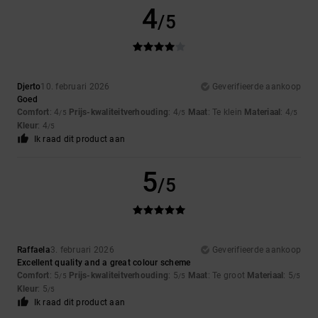
4
/5
Djerto
10. februari 2026
Geverifieerde aankoop
Goed
Comfort
: 4
Prijs-kwaliteitverhouding
: 4
Maat
: Te klein
Materiaal
: 4
/5
/5
/5
Kleur
: 4
/5
Ik raad dit product aan
5
/5
Raffaela
3. februari 2026
Geverifieerde aankoop
Excellent quality and a great colour scheme
Comfort
: 5
Prijs-kwaliteitverhouding
: 5
Maat
: Te groot
Materiaal
: 5
/5
/5
/5
Kleur
: 5
/5
Ik raad dit product aan