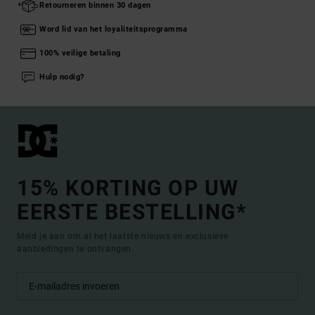
Retourneren binnen 30 dagen
Word lid van het loyaliteitsprogramma
100% veilige betaling
Hulp nodig?
15% KORTING OP UW
EERSTE BESTELLING*
Meld je aan om al het laatste nieuws en exclusieve
aanbiedingen te ontvangen.