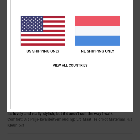
4
/5
SAMUEL
26. februari 2026
Geverifieerde aankoop
Good solid kids shoes
Comfort
: 5
Prijs-kwaliteitverhouding
: 5
Maat
: Groot
Materiaal
: 5
/5
/5
/5
US SHIPPING ONLY
NL SHIPPING ONLY
Kleur
: 4
/5
Ik raad dit product aan
VIEW ALL COUNTRIES
3
/5
Ester
18. februari 2026
Geverifieerde aankoop
It's lovely and really stylish, but it doesn't suit the way I walk.
Comfort
: 3
Prijs-kwaliteitverhouding
: 5
Maat
: Te groot
Materiaal
: 4
/5
/5
/5
Kleur
: 5
/5