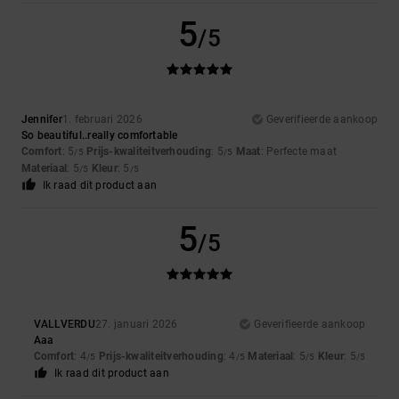
5
/5
Jennifer
1. februari 2026
Geverifieerde aankoop
So beautiful..really comfortable
Comfort
: 5
Prijs-kwaliteitverhouding
: 5
Maat
: Perfecte maat
/5
/5
Materiaal
: 5
Kleur
: 5
/5
/5
Ik raad dit product aan
5
/5
VALLVERDU
27. januari 2026
Geverifieerde aankoop
Aaa
Comfort
: 4
Prijs-kwaliteitverhouding
: 4
Materiaal
: 5
Kleur
: 5
/5
/5
/5
/5
Ik raad dit product aan