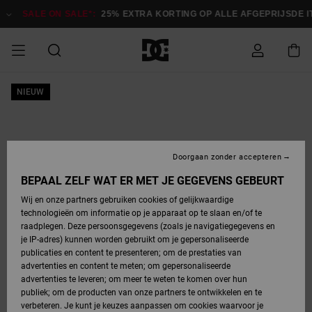
Ga
naar
SALE ON SALE*:
25% EXTRA KORTING OP ALLE AFGEPRIJSDE 
Productinformatie
SALE ON SALE
NIEUW
HEREN SALE
ESSENTIALS
ESSENTIALS
ESSENTIALS
SKATESHOP
SNOWBOARDSHOP
Toegang tot
Schoenen
Schoenen
Sale schoenen
Stag
Astrix
Nieuwe
Nieuwe
Petten &
Chelsea
Pixie
Nieuwe
Snowboardjassen
Court Graffik
Nieuwe
Nieuwe
Petten &
Skateschoenen
Team
Snowboardjassen
Snowboardschoene
Boots
mijn bestelling
Collectie
Collectie
hoeden
Collectie
Collectie
Collectie
hoeden
HEREN
DAMES SALE
HIGHLIGHTS
HIGHLIGHTS
SCHOENEN
GEMEENSCHAP
DAMES
Kleding
Snow
Kleding
Court Graffik
Ducati
Court Graffik
Astrix
Snowboardbroeken
Pure
Alles
Snowboardbroeken
Snowboardjassen
Snowboardjassen
Levering
SNOWBOARDSHOP
Skateschoenen
Sweatshirts
Mutsen
Sneakers
Skate
T-Shirts
Mutsen
weergeven
Doorgaan zonder accepteren
DAMES
KINDEREN
SCHOENEN
SCHOENEN
KLEDING
Accessoires
Sale
Lynx
DC Command
View All
DC Command
Alles
Stag
Snowboardschoene
Snowboardbroeken
Snowboardbroeken
BEPAAL ZELF WAT ER MET JE GEGEVENS GEBEURT
Retouren
SALE
KINDEREN
accessoires
Sneakers
T-Shirts
Tassen &
Skate
weergeven
Baby schoenen
Hoodies &
Tassen &
Wij en onze partners gebruiken cookies of gelijkwaardige
SNOWBOARDSHOP
rugzakken
sweatshirts
rugzakken
technologieën om informatie op je apparaat op te slaan en/of te
KINDEREN
KLEDING
KLEDING
ACCESSOIRES
SNOW
Pure
Manteca
Manteca
Winterlaarzen
Accessoires
Mutsen
raadplegen. Deze persoonsgegevens (zoals je navigatiegegevens en
Betaling
Sale snow-
Slippers
Overhemden
Slippers
Sneakers
je IP-adres) kunnen worden gebruikt om je gepersonaliseerde
artikelen
Alles
Jasjes &
Alles
publicaties en content te presenteren; om de prestaties van
SKATE
ACCESSOIRES
T-Shirts
Net
Construct
Best Sellers
Polair fleeces
Alles
Alles
weergeven
jassen
weergeven
advertenties en content te meten; om gepersonaliseerde
Giftcard
Winterlaarzen
Jeans
Snowboardschoene
Alles
& softshells
weergeven
weergeven
advertenties te leveren; om meer te weten te komen over hun
Jasjes &
weergeven
publiek; om de producten van onze partners te ontwikkelen en te
COURT
Jasjes &
Alles
Ascend
jassen
Overhemden
verbeteren. Je kunt je keuzes aanpassen om cookies waarvoor je
Quiksilver
GRAFFIK
jassen
weergeven
Snowboardschoene
Jasjes &
Unisex
Mutsen