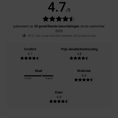
4.7
/5
gebaseerd op
30 geverifieerde beoordelingen
sinds september
2025
87% van onze klanten bevelen dit product aan
Comfort
Prijs-kwaliteitverhouding
4.7
4.8
Maat
Materiaal
4.8
Te klein
Te groot
Kleur
4.9