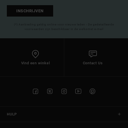
INSCHRIJVEN
(*) Aanbieding geldig online voor nieuwe leden - De gedetailleerde
voorwaarden zijn beschikbaar in de welkomst e-mail
Vind een winkel
Contact Us
HULP