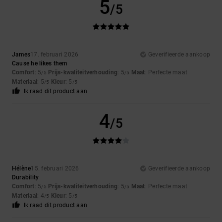
5
/5
James
17. februari 2026
Geverifieerde aankoop
Cause he likes them
Comfort
: 5
Prijs-kwaliteitverhouding
: 5
Maat
: Perfecte maat
/5
/5
Materiaal
: 5
Kleur
: 5
/5
/5
Ik raad dit product aan
4
/5
Hélène
15. februari 2026
Geverifieerde aankoop
Durability
Comfort
: 5
Prijs-kwaliteitverhouding
: 5
Maat
: Perfecte maat
/5
/5
Materiaal
: 4
Kleur
: 5
/5
/5
Ik raad dit product aan