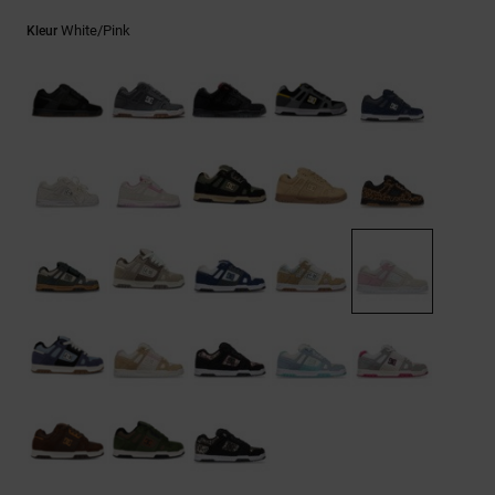
FAQ
Riemen &
bekijken
portemonnees
White/pink
Kleur