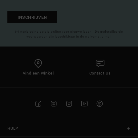
INSCHRIJVEN
(*) Aanbieding geldig online voor nieuwe leden - De gedetailleerde
voorwaarden zijn beschikbaar in de welkomst e-mail
Vind een winkel
Contact Us
HULP