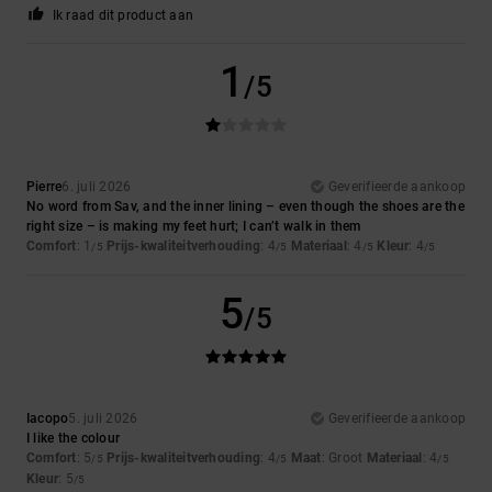
Ik raad dit product aan
1
/5
Pierre
6. juli 2026
Geverifieerde aankoop
No word from Sav, and the inner lining – even though the shoes are the
right size – is making my feet hurt; I can’t walk in them
Comfort
: 1
Prijs-kwaliteitverhouding
: 4
Materiaal
: 4
Kleur
: 4
/5
/5
/5
/5
5
/5
Iacopo
5. juli 2026
Geverifieerde aankoop
I like the colour
Comfort
: 5
Prijs-kwaliteitverhouding
: 4
Maat
: Groot
Materiaal
: 4
/5
/5
/5
Kleur
: 5
/5