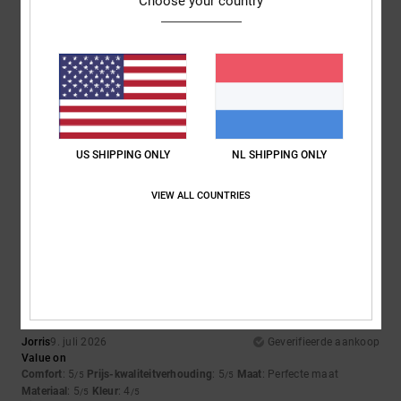
Choose your country
5
/5
Roxana
9. juli 2026
Geverifieerde aankoop
Very good price
US SHIPPING ONLY
NL SHIPPING ONLY
Comfort
: 4
Prijs-kwaliteitverhouding
: 5
Maat
: Perfecte maat
/5
/5
Materiaal
: 4
Kleur
: 5
/5
/5
VIEW ALL COUNTRIES
Ik raad dit product aan
5
/5
Jorris
9. juli 2026
Geverifieerde aankoop
Value on
Comfort
: 5
Prijs-kwaliteitverhouding
: 5
Maat
: Perfecte maat
/5
/5
Materiaal
: 5
Kleur
: 4
/5
/5