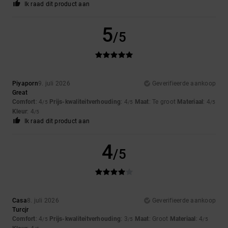
Ik raad dit product aan
5
/5
Piyaporn
9. juli 2026
Geverifieerde aankoop
Great
Comfort
: 4
Prijs-kwaliteitverhouding
: 4
Maat
: Te groot
Materiaal
: 4
/5
/5
/5
Kleur
: 4
/5
Ik raad dit product aan
4
/5
Casa
8. juli 2026
Geverifieerde aankoop
Turcjr
Comfort
: 4
Prijs-kwaliteitverhouding
: 3
Maat
: Groot
Materiaal
: 4
/5
/5
/5