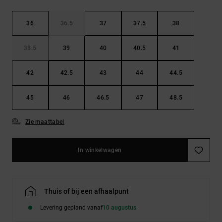
36
36.5
37
37.5
38
38.5
39
40
40.5
41
42
42.5
43
44
44.5
45
46
46.5
47
48.5
Zie maattabel
In winkelwagen
Thuis of bij een afhaalpunt
Levering gepland vanaf
10 augustus