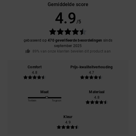
Gemiddelde score
4.9
/5
gebaseerd op
470 geverifieerde beoordelingen
sinds
september 2025
89% van onze klanten bevelen dit product aan
Comfort
Prijs-kwaliteitverhouding
4.8
4.7
Maat
Materiaal
4.8
Te klein
Te groot
Kleur
4.9