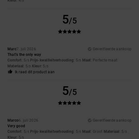
Kleur
: 4
/5
5
/5
Marc
7. juli 2026
Geverifieerde aankoop
That’s the only way
Comfort
: 5
Prijs-kwaliteitverhouding
: 5
Maat
: Perfecte maat
/5
/5
Materiaal
: 5
Kleur
: 5
/5
/5
Ik raad dit product aan
5
/5
Marco
6. juli 2026
Geverifieerde aankoop
Very good
Comfort
: 5
Prijs-kwaliteitverhouding
: 5
Maat
: Groot
Materiaal
: 5
/5
/5
/5
Kleur
: 5
/5