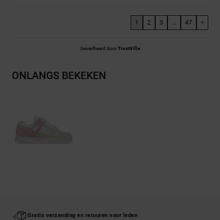
1
2
3
...
47
>
Geverifieerd door
TrustVille
ONLANGS BEKEKEN
Gratis verzending en retouren voor leden