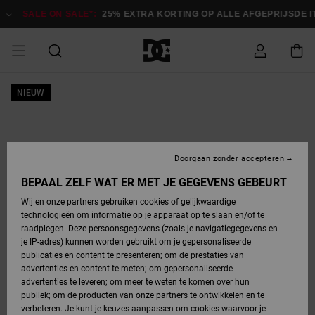
Ga
naar
SALE ON SALE*:
25% EXTRA KORTING OP ALLE AFGEPRIJSDE 
Productinformatie
SALE ON SALE
NIEUW
HEREN SALE
ESSENTIALS
ESSENTIALS
ESSENTIALS
SKATESHOP
SNOWBOARDSHOP
Toegang tot
Schoenen
Schoenen
Sale schoenen
Stag
Astrix
Nieuwe
Nieuwe
Petten &
Chelsea
Pixie
Nieuwe
Snowboardjassen
Court Graffik
Nieuwe
Nieuwe
Petten &
Skateschoenen
Team
Snowboardjassen
Snowboardschoene
Boots
mijn bestelling
Collectie
Collectie
hoeden
Collectie
Collectie
Collectie
hoeden
HEREN
DAMES SALE
HIGHLIGHTS
HIGHLIGHTS
SCHOENEN
GEMEENSCHAP
DAMES
Kleding
Snow
Kleding
Court Graffik
Ducati
Court Graffik
Astrix
Snowboardbroeken
Pure
Alles
Snowboardbroeken
Snowboardjassen
Snowboardjassen
Levering
SNOWBOARDSHOP
Skateschoenen
Sweatshirts
Mutsen
Sneakers
Skate
T-Shirts
Mutsen
weergeven
Doorgaan zonder accepteren
DAMES
KINDEREN
SCHOENEN
SCHOENEN
KLEDING
Accessoires
Sale
Lynx
DC Command
View All
DC Command
Alles
Stag
Snowboardschoene
Snowboardbroeken
Snowboardbroeken
BEPAAL ZELF WAT ER MET JE GEGEVENS GEBEURT
Retouren
SALE
KINDEREN
accessoires
Sneakers
T-Shirts
Tassen &
Skate
weergeven
Baby schoenen
Hoodies &
Tassen &
Wij en onze partners gebruiken cookies of gelijkwaardige
SNOWBOARDSHOP
rugzakken
sweatshirts
rugzakken
technologieën om informatie op je apparaat op te slaan en/of te
KINDEREN
KLEDING
KLEDING
ACCESSOIRES
SNOW
Pure
Manteca
Manteca
Winterlaarzen
Accessoires
Mutsen
raadplegen. Deze persoonsgegevens (zoals je navigatiegegevens en
Betaling
Sale snow-
Slippers
Overhemden
Slippers
Sneakers
je IP-adres) kunnen worden gebruikt om je gepersonaliseerde
artikelen
Alles
Jasjes &
Alles
publicaties en content te presenteren; om de prestaties van
SKATE
ACCESSOIRES
T-Shirts
Net
Construct
Best Sellers
Polair fleeces
Alles
Alles
weergeven
jassen
weergeven
advertenties en content te meten; om gepersonaliseerde
Giftcard
Winterlaarzen
Jeans
Snowboardschoene
Alles
& softshells
weergeven
weergeven
advertenties te leveren; om meer te weten te komen over hun
Jasjes &
weergeven
publiek; om de producten van onze partners te ontwikkelen en te
COURT
Jasjes &
Alles
Ascend
jassen
Overhemden
verbeteren. Je kunt je keuzes aanpassen om cookies waarvoor je
Quiksilver
GRAFFIK
jassen
weergeven
Snowboardschoene
Jasjes &
Unisex
Mutsen