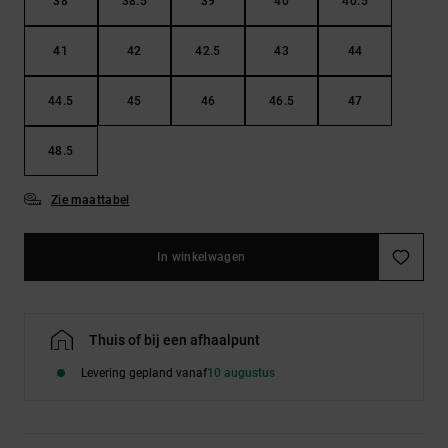
38
38.5
39
40
40.5
41
42
42.5
43
44
44.5
45
46
46.5
47
48.5
Zie maattabel
In winkelwagen
Thuis of bij een afhaalpunt
Levering gepland vanaf
10 augustus