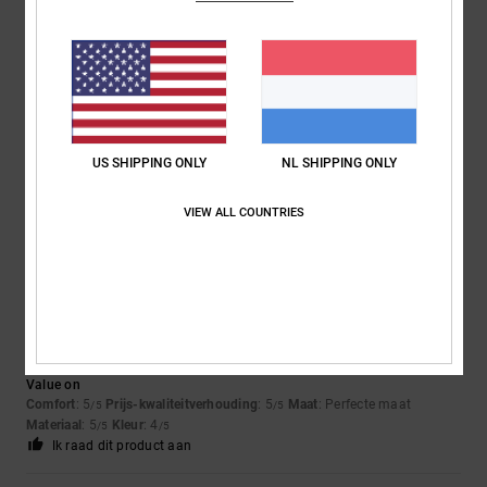
5
/5
Roxana
9. juli 2026
Geverifieerde aankoop
Very good price
Comfort
: 4
Prijs-kwaliteitverhouding
: 5
Maat
: Perfecte maat
/5
/5
US SHIPPING ONLY
NL SHIPPING ONLY
Materiaal
: 4
Kleur
: 5
/5
/5
Ik raad dit product aan
VIEW ALL COUNTRIES
5
/5
Jorris
9. juli 2026
Geverifieerde aankoop
Value on
Comfort
: 5
Prijs-kwaliteitverhouding
: 5
Maat
: Perfecte maat
/5
/5
Materiaal
: 5
Kleur
: 4
/5
/5
Ik raad dit product aan