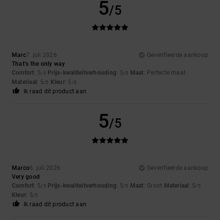
5
/5
Marc
7. juli 2026
Geverifieerde aankoop
That’s the only way
Comfort
: 5
Prijs-kwaliteitverhouding
: 5
Maat
: Perfecte maat
/5
/5
Materiaal
: 5
Kleur
: 5
/5
/5
Ik raad dit product aan
5
/5
Marco
6. juli 2026
Geverifieerde aankoop
Very good
Comfort
: 5
Prijs-kwaliteitverhouding
: 5
Maat
: Groot
Materiaal
: 5
/5
/5
/5
Kleur
: 5
/5
Ik raad dit product aan