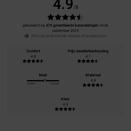
4.9
/5
gebaseerd op
470 geverifieerde beoordelingen
sinds
september 2025
89% van onze klanten bevelen dit product aan
Comfort
Prijs-kwaliteitverhouding
4.8
4.7
Maat
Materiaal
4.8
Te klein
Te groot
Kleur
4.9