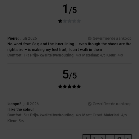
1
/5
Pierre
6. juli 2026
Geverifieerde aankoop
No word from Sav, and the inner lining – even though the shoes are the
right size – is making my feet hurt; I can’t walk in them
Comfort
: 1
Prijs-kwaliteitverhouding
: 4
Materiaal
: 4
Kleur
: 4
/5
/5
/5
/5
5
/5
Iacopo
5. juli 2026
Geverifieerde aankoop
I like the colour
Comfort
: 5
Prijs-kwaliteitverhouding
: 4
Maat
: Groot
Materiaal
: 4
/5
/5
/5
Kleur
: 5
/5
1
2
3
...
47
>