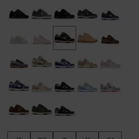
FAQ
Riemen &
bekijken
portemonnees