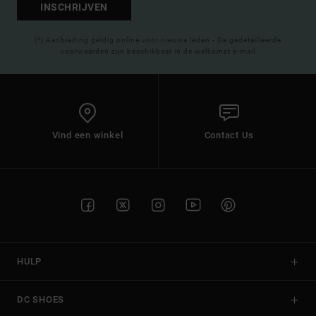
INSCHRIJVEN
(*) Aanbieding geldig online voor nieuwe leden - De gedetailleerde
voorwaarden zijn beschikbaar in de welkomst e-mail
Vind een winkel
Contact Us
HULP
DC SHOES