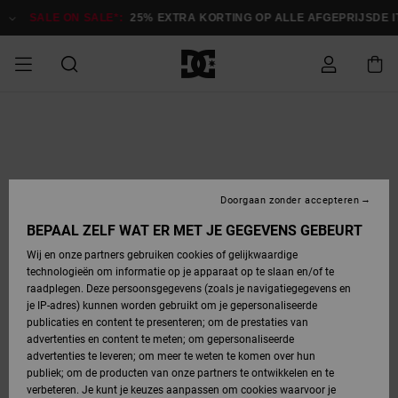
Ga
naar
SALE ON SALE*:
25% EXTRA KORTING OP ALLE AFGEPRIJSDE 
Productinformatie
SALE ON SALE
HEREN SALE
ESSENTIALS
ESSENTIALS
ESSENTIALS
SKATESHOP
SNOWBOARDSHOP
Toegang tot
Schoenen
Schoenen
Sale schoenen
Stag
Astrix
Nieuwe
Nieuwe
Petten &
Chelsea
Pixie
Nieuwe
Snowboardjassen
Court Graffik
Nieuwe
Nieuwe
Petten &
Skateschoenen
Team
Snowboardjassen
Snowboardschoene
Boots
mijn bestelling
Collectie
Collectie
hoeden
Collectie
Collectie
Collectie
hoeden
HEREN
DAMES SALE
HIGHLIGHTS
HIGHLIGHTS
SCHOENEN
GEMEENSCHAP
DAMES
Kleding
Snow
Kleding
Court Graffik
Ducati
Court Graffik
Astrix
Snowboardbroeken
Pure
Alles
Snowboardbroeken
Snowboardjassen
Snowboardjassen
Levering
SNOWBOARDSHOP
Skateschoenen
Sweatshirts
Mutsen
Sneakers
Skate
T-Shirts
Mutsen
weergeven
Doorgaan zonder accepteren
DAMES
KINDEREN
SCHOENEN
SCHOENEN
KLEDING
Accessoires
Sale
Lynx
DC Command
View All
DC Command
Alles
Stag
Snowboardschoene
Snowboardbroeken
Snowboardbroeken
BEPAAL ZELF WAT ER MET JE GEGEVENS GEBEURT
Retouren
SALE
KINDEREN
accessoires
Sneakers
T-Shirts
Tassen &
Skate
weergeven
Baby schoenen
Hoodies &
Tassen &
Wij en onze partners gebruiken cookies of gelijkwaardige
SNOWBOARDSHOP
rugzakken
sweatshirts
rugzakken
technologieën om informatie op je apparaat op te slaan en/of te
KINDEREN
KLEDING
KLEDING
ACCESSOIRES
SNOW
Pure
Manteca
Manteca
Winterlaarzen
Accessoires
Mutsen
raadplegen. Deze persoonsgegevens (zoals je navigatiegegevens en
Betaling
Sale snow-
Slippers
Overhemden
Slippers
Sneakers
je IP-adres) kunnen worden gebruikt om je gepersonaliseerde
artikelen
Alles
Jasjes &
Alles
publicaties en content te presenteren; om de prestaties van
SKATE
ACCESSOIRES
T-Shirts
Net
Construct
Best Sellers
Polair fleeces
Alles
Alles
weergeven
jassen
weergeven
advertenties en content te meten; om gepersonaliseerde
Giftcard
Winterlaarzen
Jeans
Snowboardschoene
Alles
& softshells
weergeven
weergeven
advertenties te leveren; om meer te weten te komen over hun
Jasjes &
weergeven
publiek; om de producten van onze partners te ontwikkelen en te
COURT
Jasjes &
Alles
Ascend
jassen
Overhemden
verbeteren. Je kunt je keuzes aanpassen om cookies waarvoor je
Quiksilver
GRAFFIK
jassen
weergeven
Snowboardschoene
Jasjes &
Unisex
Mutsen