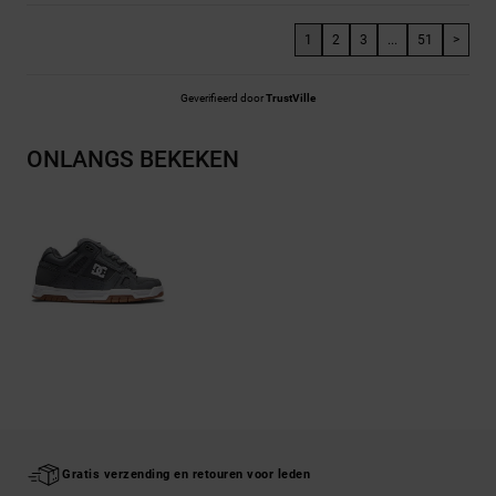
1
2
3
...
51
>
Geverifieerd door
TrustVille
ONLANGS BEKEKEN
Gratis verzending en retouren voor leden