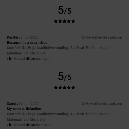
5
/5
Kerstin
28. juli 2026
Geverifieerde aankoop
Because it’s a great shoe
Comfort
: 5
Prijs-kwaliteitverhouding
: 5
Maat
: Perfecte maat
/5
/5
Materiaal
: 5
Kleur
: 5
/5
/5
Ik raad dit product aan
5
/5
Sandra
26. juli 2026
Geverifieerde aankoop
My son’s satisfaction
Comfort
: 5
Prijs-kwaliteitverhouding
: 4
Maat
: Perfecte maat
/5
/5
Materiaal
: 5
Kleur
: 5
/5
/5
Ik raad dit product aan