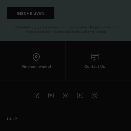
INSCHRIJVEN
(*) Aanbieding geldig online voor nieuwe leden - De gedetailleerde
voorwaarden zijn beschikbaar in de welkomst e-mail
Vind een winkel
Contact Us
HULP