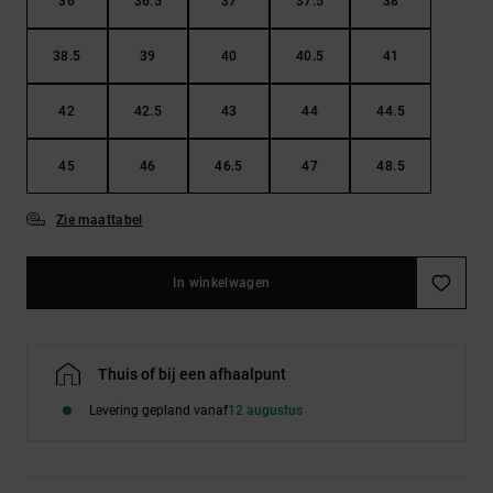
36
36.5
37
37.5
38
38.5
39
40
40.5
41
42
42.5
43
44
44.5
45
46
46.5
47
48.5
Zie maattabel
In winkelwagen
Thuis of bij een afhaalpunt
Levering gepland vanaf
12 augustus