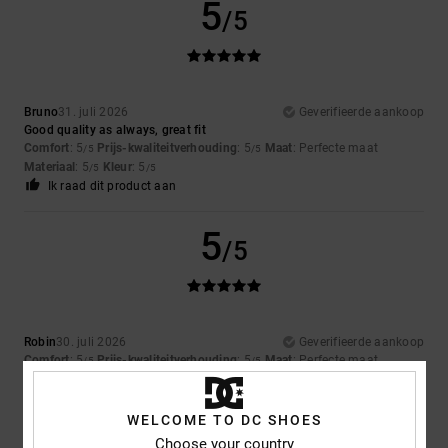
5
/5
Bruno
31. juli 2026
Geverifieerde aankoop
Good quality as always, great fit
Comfort
: 5
Prijs-kwaliteitverhouding
: 5
Maat
: Perfecte maat
/5
/5
Materiaal
: 5
Kleur
: 5
/5
/5
Ik raad dit product aan
5
/5
Robin
30. juli 2026
Geverifieerde aankoop
Comfort
: 5
Prijs-kwaliteitverhouding
: 5
Maat
: Perfecte maat
/5
/5
Materiaal
: 5
Kleur
: 5
/5
/5
Ik raad dit product aan
WELCOME TO DC SHOES
Choose your country