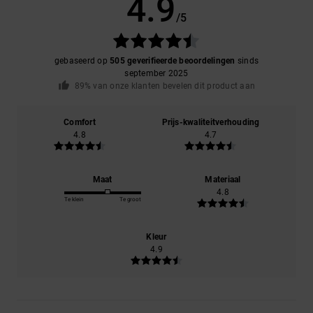
4.9
/5
gebaseerd op
505 geverifieerde beoordelingen
sinds
september 2025
89% van onze klanten bevelen dit product aan
Comfort
Prijs-kwaliteitverhouding
4.8
4.7
Maat
Materiaal
4.8
Te klein
Te groot
Kleur
4.9