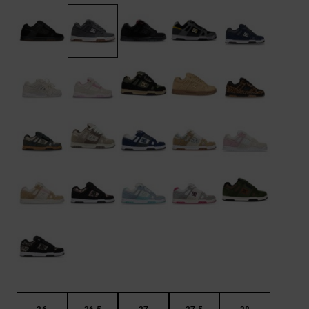
FAQ
Riemen &
bekijken
portemonnees