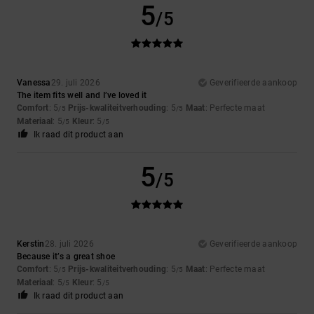
5
/5
Vanessa
29. juli 2026
Geverifieerde aankoop
The item fits well and I’ve loved it
Comfort
: 5
Prijs-kwaliteitverhouding
: 5
Maat
: Perfecte maat
/5
/5
Materiaal
: 5
Kleur
: 5
/5
/5
Ik raad dit product aan
5
/5
Kerstin
28. juli 2026
Geverifieerde aankoop
Because it’s a great shoe
Comfort
: 5
Prijs-kwaliteitverhouding
: 5
Maat
: Perfecte maat
/5
/5
Materiaal
: 5
Kleur
: 5
/5
/5
Ik raad dit product aan