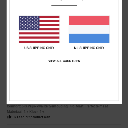
4
/5
Marco
30. juli 2026
Geverifieerde aankoop
Haven't tried it yet
Comfort
: 4
Prijs-kwaliteitverhouding
: 4
Maat
: Perfecte maat
/5
/5
Materiaal
: 4
Kleur
: 5
/5
/5
US SHIPPING ONLY
NL SHIPPING ONLY
Ik raad dit product aan
VIEW ALL COUNTRIES
5
/5
Andreas
30. juli 2026
Geverifieerde aankoop
I'm satisfied.
Comfort
: 5
Prijs-kwaliteitverhouding
: 4
Maat
: Perfecte maat
/5
/5
Materiaal
: 5
Kleur
: 5
/5
/5
Ik raad dit product aan