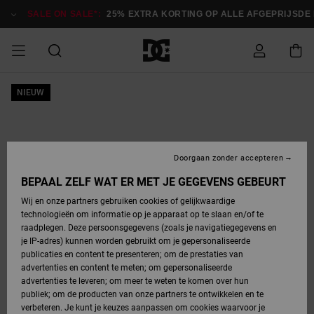
Ga
naar
SALE ON SALE*:
25% EXTRA KORTING OP ALLE AFGEPRIJSDE ITEM
Productinformatie
SALE ON SALE
NIEUW
HEREN SALE
ESSENTIALS
ESSENTIALS
ESSENTIALS
SKATESHOP
SNOWBOARDSHOP
Toegang tot
Schoenen
Schoenen
Sale schoenen
Stag
Astrix
Nieuwe
Nieuwe
Petten &
Chelsea
Pixie
Nieuwe
Snowboardjassen
Court Graffik
Nieuwe
Nieuwe
Petten &
Skateschoenen
Team
Snowboardjassen
Snowboardschoene
Boots
mijn bestelling
Collectie
Collectie
hoeden
Collectie
Collectie
Collectie
hoeden
HEREN
DAMES SALE
HIGHLIGHTS
HIGHLIGHTS
SCHOENEN
GEMEENSCHAP
DAMES
Kleding
Snow
Kleding
Court Graffik
Ducati
Court Graffik
Astrix
Snowboardbroeken
Pure
Alles
Snowboardbroeken
Snowboardjassen
Snowboardjassen
Levering
SNOWBOARDSHOP
Skateschoenen
Sweatshirts
Mutsen
Sneakers
Skate
T-Shirts
Mutsen
weergeven
Doorgaan zonder accepteren
DAMES
KINDEREN
SCHOENEN
SCHOENEN
KLEDING
Accessoires
Sale
Lynx
DC Command
View All
DC Command
Alles
Stag
Snowboardschoene
Snowboardbroeken
Snowboardbroeken
BEPAAL ZELF WAT ER MET JE GEGEVENS GEBEURT
Retouren
SALE
KINDEREN
accessoires
Sneakers
T-Shirts
Tassen &
Skate
weergeven
Baby schoenen
Hoodies &
Tassen &
Wij en onze partners gebruiken cookies of gelijkwaardige
SNOWBOARDSHOP
rugzakken
sweatshirts
rugzakken
technologieën om informatie op je apparaat op te slaan en/of te
KINDEREN
KLEDING
KLEDING
ACCESSOIRES
SNOW
Pure
Manteca
Manteca
Winterlaarzen
Accessoires
Mutsen
raadplegen. Deze persoonsgegevens (zoals je navigatiegegevens en
Betaling
Sale snow-
Slippers
Overhemden
Slippers
Sneakers
je IP-adres) kunnen worden gebruikt om je gepersonaliseerde
artikelen
Alles
Jasjes &
Alles
publicaties en content te presenteren; om de prestaties van
SKATE
ACCESSOIRES
T-Shirts
Net
Construct
Best Sellers
Polair fleeces
Alles
Alles
weergeven
jassen
weergeven
advertenties en content te meten; om gepersonaliseerde
Giftcard
Winterlaarzen
Jeans
Snowboardschoene
Alles
& softshells
weergeven
weergeven
advertenties te leveren; om meer te weten te komen over hun
Jasjes &
weergeven
publiek; om de producten van onze partners te ontwikkelen en te
COURT
Jasjes &
Alles
Ascend
jassen
Overhemden
verbeteren. Je kunt je keuzes aanpassen om cookies waarvoor je
Quiksilver
GRAFFIK
jassen
weergeven
Snowboardschoene
Jasjes &
Unisex
Mutsen