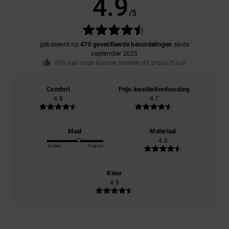
4.9
/5
gebaseerd op
470 geverifieerde beoordelingen
sinds
september 2025
89% van onze klanten bevelen dit product aan
Comfort
Prijs-kwaliteitverhouding
4.8
4.7
Maat
Materiaal
4.8
Te klein
Te groot
Kleur
4.9