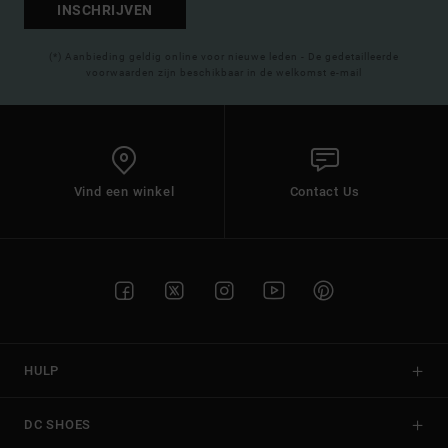
INSCHRIJVEN
(*) Aanbieding geldig online voor nieuwe leden - De gedetailleerde
voorwaarden zijn beschikbaar in de welkomst e-mail
Vind een winkel
Contact Us
HULP
DC SHOES