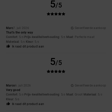
5
/5
Marc
7. juli 2026
Geverifieerde aankoop
That’s the only way
Comfort
: 5
Prijs-kwaliteitverhouding
: 5
Maat
: Perfecte maat
/5
/5
Materiaal
: 5
Kleur
: 5
/5
/5
Ik raad dit product aan
5
/5
Marco
6. juli 2026
Geverifieerde aankoop
Very good
Comfort
: 5
Prijs-kwaliteitverhouding
: 5
Maat
: Groot
Materiaal
: 5
/5
/5
/5
Kleur
: 5
/5
Ik raad dit product aan