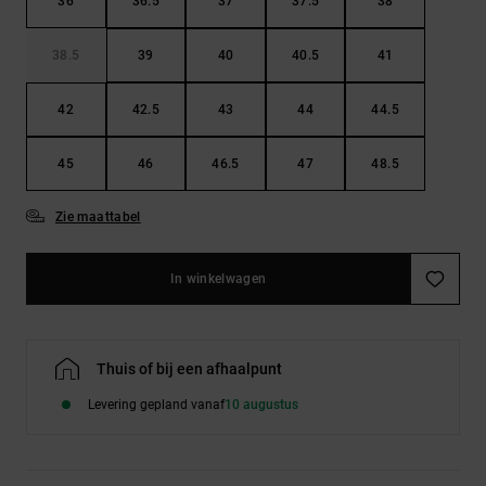
36
36.5
37
37.5
38
38.5
39
40
40.5
41
42
42.5
43
44
44.5
45
46
46.5
47
48.5
Zie maattabel
In winkelwagen
Thuis of bij een afhaalpunt
Levering gepland vanaf
10 augustus