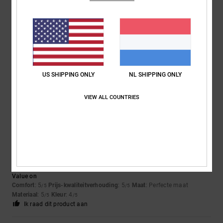
5
/5
Roxana
9. juli 2026
Geverifieerde aankoop
Very good price
Comfort
: 4
Prijs-kwaliteitverhouding
: 5
Maat
: Perfecte maat
/5
/5
US SHIPPING ONLY
NL SHIPPING ONLY
Materiaal
: 4
Kleur
: 5
/5
/5
Ik raad dit product aan
VIEW ALL COUNTRIES
5
/5
Jorris
9. juli 2026
Geverifieerde aankoop
Value on
Comfort
: 5
Prijs-kwaliteitverhouding
: 5
Maat
: Perfecte maat
/5
/5
Materiaal
: 5
Kleur
: 4
/5
/5
Ik raad dit product aan