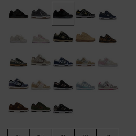
FAQ
Riemen &
bekijken
portemonnees