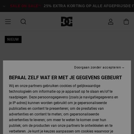
Ga
naar
SALE ON SALE*:
25% EXTRA KORTING OP ALLE AFGEPRIJSDE 
Productinformatie
SALE ON SALE
NIEUW
HEREN SALE
ESSENTIALS
ESSENTIALS
ESSENTIALS
SKATESHOP
SNOWBOARDSHOP
Toegang tot
Schoenen
Schoenen
Sale schoenen
Stag
Astrix
Nieuwe
Nieuwe
Petten &
Chelsea
Pixie
Nieuwe
Snowboardjassen
Court Graffik
Nieuwe
Nieuwe
Petten &
Skateschoenen
Team
Snowboardjassen
Snowboardschoene
Boots
mijn bestelling
Collectie
Collectie
hoeden
Collectie
Collectie
Collectie
hoeden
HEREN
DAMES SALE
HIGHLIGHTS
HIGHLIGHTS
SCHOENEN
GEMEENSCHAP
DAMES
Kleding
Snow
Kleding
Court Graffik
Ducati
Court Graffik
Astrix
Snowboardbroeken
Pure
Alles
Snowboardbroeken
Snowboardjassen
Snowboardjassen
Levering
SNOWBOARDSHOP
Skateschoenen
Sweatshirts
Mutsen
Sneakers
Skate
T-Shirts
Mutsen
weergeven
Doorgaan zonder accepteren
DAMES
KINDEREN
SCHOENEN
SCHOENEN
KLEDING
Accessoires
Sale
Lynx
DC Command
View All
DC Command
Alles
Stag
Snowboardschoene
Snowboardbroeken
Snowboardbroeken
BEPAAL ZELF WAT ER MET JE GEGEVENS GEBEURT
Retouren
SALE
KINDEREN
accessoires
Sneakers
T-Shirts
Tassen &
Skate
weergeven
Baby schoenen
Hoodies &
Tassen &
Wij en onze partners gebruiken cookies of gelijkwaardige
SNOWBOARDSHOP
rugzakken
sweatshirts
rugzakken
technologieën om informatie op je apparaat op te slaan en/of te
KINDEREN
KLEDING
KLEDING
ACCESSOIRES
SNOW
Pure
Manteca
Manteca
Winterlaarzen
Accessoires
Mutsen
raadplegen. Deze persoonsgegevens (zoals je navigatiegegevens en
Betaling
Sale snow-
Slippers
Overhemden
Slippers
Sneakers
je IP-adres) kunnen worden gebruikt om je gepersonaliseerde
artikelen
Alles
Jasjes &
Alles
publicaties en content te presenteren; om de prestaties van
SKATE
ACCESSOIRES
T-Shirts
Net
Construct
Best Sellers
Polair fleeces
Alles
Alles
weergeven
jassen
weergeven
advertenties en content te meten; om gepersonaliseerde
Giftcard
Winterlaarzen
Jeans
Snowboardschoene
Alles
& softshells
weergeven
weergeven
advertenties te leveren; om meer te weten te komen over hun
Jasjes &
weergeven
publiek; om de producten van onze partners te ontwikkelen en te
COURT
Jasjes &
Alles
Ascend
jassen
Overhemden
verbeteren. Je kunt je keuzes aanpassen om cookies waarvoor je
Quiksilver
GRAFFIK
jassen
weergeven
Snowboardschoene
Jasjes &
Unisex
Mutsen