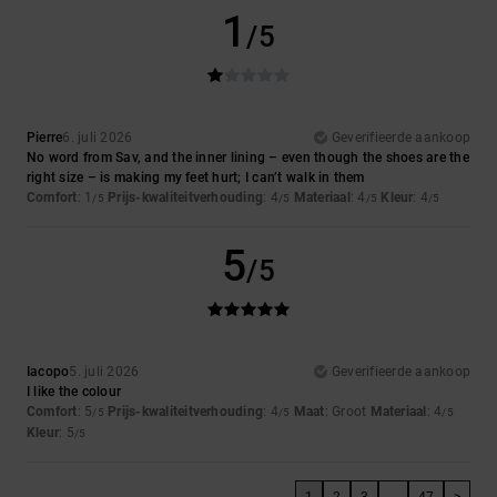
1
/5
Pierre
6. juli 2026
Geverifieerde aankoop
No word from Sav, and the inner lining – even though the shoes are the
right size – is making my feet hurt; I can’t walk in them
Comfort
: 1
Prijs-kwaliteitverhouding
: 4
Materiaal
: 4
Kleur
: 4
/5
/5
/5
/5
5
/5
Iacopo
5. juli 2026
Geverifieerde aankoop
I like the colour
Comfort
: 5
Prijs-kwaliteitverhouding
: 4
Maat
: Groot
Materiaal
: 4
/5
/5
/5
Kleur
: 5
/5
1
2
3
...
47
>