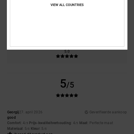
4.0
4.5
VIEW ALL COUNTRIES
Maat
Materiaal
5.0
Te klein
Te groot
Kleur
5.0
5
/5
Georgij
27. april 2026
Geverifieerde aankoop
good
Comfort
: 4
Prijs-kwaliteitverhouding
: 4
Maat
: Perfecte maat
/5
/5
Materiaal
: 5
Kleur
: 5
/5
/5