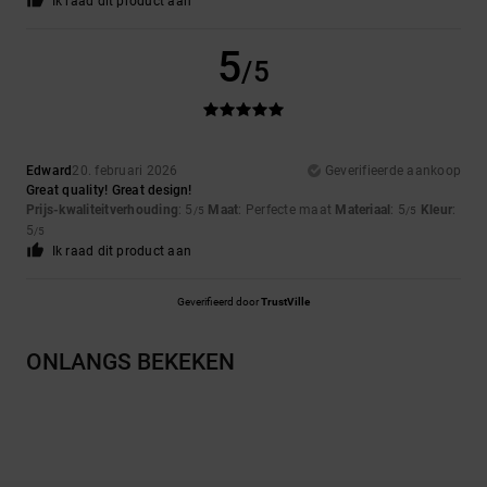
Ik raad dit product aan
5
/5
Edward
20. februari 2026
Geverifieerde aankoop
Great quality! Great design!
Prijs-kwaliteitverhouding
: 5
Maat
: Perfecte maat
Materiaal
: 5
Kleur
:
/5
/5
5
/5
Ik raad dit product aan
Geverifieerd door
TrustVille
ONLANGS BEKEKEN