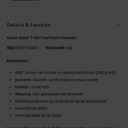
Details & functies
Heren Zwart T-shirt met korte mouwen
Stijl
EDYZT04443
Kleurcode
kvj0
Kenmerken
Stof:
Jersey van katoen en gerecycled katoen [200 g/m2]
pasvorm:
klassiek, comfortabel normaal model
halslijn:
ronde hals
Wassing:
stof gewassen met enzymen
Plastisol print links op de borst en op de linkermouw
Gezeefdrukt etiket
Verticaal label op de zoom