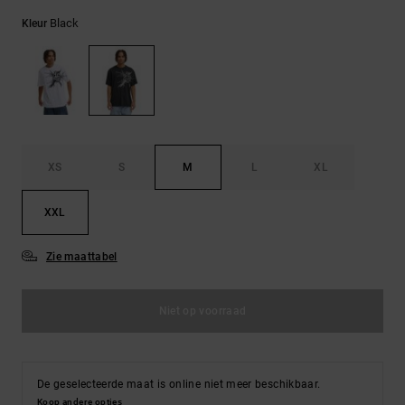
FAQ
Riemen &
bekijken
portemonnees
Black
Kleur
XS
S
M
L
XL
XXL
Zie maattabel
Niet op voorraad
De geselecteerde maat is online niet meer beschikbaar.
Koop andere opties