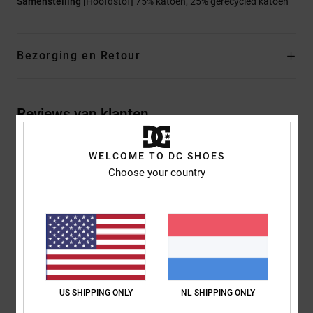
Samenstelling
[Hoofdstof] 75% katoen, 25% gerecycled katoen
Bezorging en Retour
Reviews van klanten
WELCOME TO DC SHOES
Gemiddelde score
Choose your country
5.0
/5
gebaseerd op
2 geverifieerde beoordelingen
sinds februari
2026
100% van onze klanten bevelen dit product aan
US SHIPPING ONLY
NL SHIPPING ONLY
Comfort
Prijs-kwaliteitverhouding