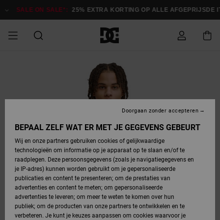
Ga
naar
SALE ON SALE*:
25% EXTRA KORTING OP ALLE AFGEPRIJSDE ITE
Productinformatie
SALE ON SALE
HEREN SALE
ESSENTIALS
ESSENTIALS
ESSENTIALS
SKATESHOP
SNOWBOARDSHOP
Toegang tot
Schoenen
Schoenen
Sale schoenen
Stag
Astrix
Nieuwe
Nieuwe
Petten &
Chelsea
Pixie
Nieuwe
Snowboardjassen
Court Graffik
Nieuwe
Nieuwe
Petten &
Skateschoenen
Team
Snowboardjassen
Snowboardschoene
Boots
mijn bestelling
Collectie
Collectie
hoeden
Collectie
Collectie
Collectie
hoeden
HEREN
DAMES SALE
HIGHLIGHTS
HIGHLIGHTS
SCHOENEN
GEMEENSCHAP
DAMES
Kleding
Snow
Kleding
Court Graffik
Ducati
Court Graffik
Astrix
Snowboardbroeken
Pure
Alles
Snowboardbroeken
Snowboardjassen
Snowboardjassen
Levering
SNOWBOARDSHOP
Skateschoenen
Sweatshirts
Mutsen
Sneakers
Skate
T-Shirts
Mutsen
weergeven
Doorgaan zonder accepteren
DAMES
KINDEREN
SCHOENEN
SCHOENEN
KLEDING
Accessoires
Sale
Lynx
DC Command
View All
DC Command
Alles
Stag
Snowboardschoene
Snowboardbroeken
Snowboardbroeken
BEPAAL ZELF WAT ER MET JE GEGEVENS GEBEURT
Retouren
SALE
KINDEREN
accessoires
Sneakers
T-Shirts
Tassen &
Skate
weergeven
Baby schoenen
Hoodies &
Tassen &
Wij en onze partners gebruiken cookies of gelijkwaardige
SNOWBOARDSHOP
rugzakken
sweatshirts
rugzakken
technologieën om informatie op je apparaat op te slaan en/of te
KINDEREN
KLEDING
KLEDING
ACCESSOIRES
SNOW
Pure
Manteca
Manteca
Winterlaarzen
Accessoires
Mutsen
raadplegen. Deze persoonsgegevens (zoals je navigatiegegevens en
Betaling
Sale snow-
Slippers
Overhemden
Slippers
Sneakers
je IP-adres) kunnen worden gebruikt om je gepersonaliseerde
artikelen
Alles
Jasjes &
Alles
publicaties en content te presenteren; om de prestaties van
SKATE
ACCESSOIRES
T-Shirts
Net
Construct
Best Sellers
Polair fleeces
Alles
Alles
weergeven
jassen
weergeven
advertenties en content te meten; om gepersonaliseerde
Giftcard
Winterlaarzen
Jeans
Snowboardschoene
Alles
& softshells
weergeven
weergeven
advertenties te leveren; om meer te weten te komen over hun
Jasjes &
weergeven
publiek; om de producten van onze partners te ontwikkelen en te
COURT
Jasjes &
Alles
Ascend
jassen
Overhemden
verbeteren. Je kunt je keuzes aanpassen om cookies waarvoor je
Quiksilver
GRAFFIK
jassen
weergeven
Snowboardschoene
Jasjes &
Unisex
Mutsen