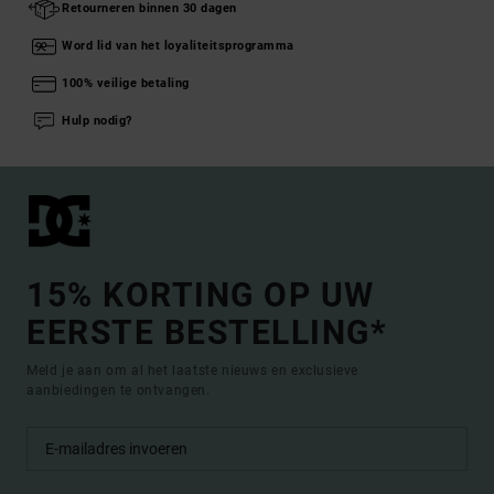
Retourneren binnen 30 dagen
Word lid van het loyaliteitsprogramma
100% veilige betaling
Hulp nodig?
15% KORTING OP UW
EERSTE BESTELLING*
Meld je aan om al het laatste nieuws en exclusieve
aanbiedingen te ontvangen.