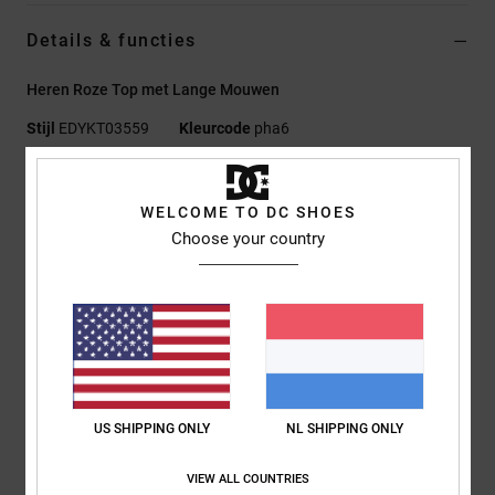
Details & functies
Heren Roze Top met Lange Mouwen
Stijl
EDYKT03559
Kleurcode
pha6
Kenmerken
WELCOME TO DC SHOES
Stof:
Performance polyester piqué in gesloten
Choose your country
meshstructuur met vochtafvoer, 150 g/m²
Fit:
Standaard Fit
Ronde hals
Kraag van ribboord
Geavanceerde gesublimeerde panelen op de borst, rug en
mouwen
Zeefdruk op het neklabel aan de achterkant
US SHIPPING ONLY
NL SHIPPING ONLY
Samenstelling
[Hoofdstof] 100% polyester
VIEW ALL COUNTRIES