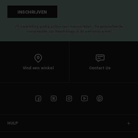
INSCHRIJVEN
(*) Aanbieding geldig online voor nieuwe leden - De gedetailleerde
voorwaarden zijn beschikbaar in de welkomst e-mail
Vind een winkel
Contact Us
HULP