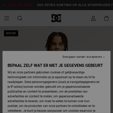
Ga
naar
SALE ON SALE*:
25% EXTRA KORTING OP ALLE AFGEPRIJSDE IT
Productinformatie
SALE ON SALE
NIEUW
HEREN SALE
ESSENTIALS
ESSENTIALS
ESSENTIALS
SKATESHOP
SNOWBOARDSHOP
Toegang tot
Schoenen
Schoenen
Sale schoenen
Stag
Astrix
Nieuwe
Nieuwe
Petten &
Chelsea
Pixie
Nieuwe
Snowboardjassen
Court Graffik
Nieuwe
Nieuwe
Petten &
Skateschoenen
Team
Snowboardjassen
Snowboardschoene
Boots
mijn bestelling
Collectie
Collectie
hoeden
Collectie
Collectie
Collectie
hoeden
HEREN
DAMES SALE
HIGHLIGHTS
HIGHLIGHTS
SCHOENEN
GEMEENSCHAP
DAMES
Kleding
Snow
Kleding
Court Graffik
Ducati
Court Graffik
Astrix
Snowboardbroeken
Pure
Alles
Snowboardbroeken
Snowboardjassen
Snowboardjassen
Levering
SNOWBOARDSHOP
Skateschoenen
Sweatshirts
Mutsen
Sneakers
Skate
T-Shirts
Mutsen
weergeven
Doorgaan zonder accepteren
DAMES
KINDEREN
SCHOENEN
SCHOENEN
KLEDING
Accessoires
Sale
Lynx
DC Command
View All
DC Command
Alles
Stag
Snowboardschoene
Snowboardbroeken
Snowboardbroeken
BEPAAL ZELF WAT ER MET JE GEGEVENS GEBEURT
Retouren
SALE
KINDEREN
accessoires
Sneakers
T-Shirts
Tassen &
Skate
weergeven
Baby schoenen
Hoodies &
Tassen &
Wij en onze partners gebruiken cookies of gelijkwaardige
SNOWBOARDSHOP
rugzakken
sweatshirts
rugzakken
technologieën om informatie op je apparaat op te slaan en/of te
KINDEREN
KLEDING
KLEDING
ACCESSOIRES
SNOW
Pure
Manteca
Manteca
Winterlaarzen
Accessoires
Mutsen
raadplegen. Deze persoonsgegevens (zoals je navigatiegegevens en
Betaling
Sale snow-
Slippers
Overhemden
Slippers
Sneakers
je IP-adres) kunnen worden gebruikt om je gepersonaliseerde
artikelen
Alles
Jasjes &
Alles
publicaties en content te presenteren; om de prestaties van
SKATE
ACCESSOIRES
T-Shirts
Net
Construct
Best Sellers
Polair fleeces
Alles
Alles
weergeven
jassen
weergeven
advertenties en content te meten; om gepersonaliseerde
Giftcard
Winterlaarzen
Jeans
Snowboardschoene
Alles
& softshells
weergeven
weergeven
advertenties te leveren; om meer te weten te komen over hun
Jasjes &
weergeven
publiek; om de producten van onze partners te ontwikkelen en te
COURT
Jasjes &
Alles
Ascend
jassen
Overhemden
verbeteren. Je kunt je keuzes aanpassen om cookies waarvoor je
Quiksilver
GRAFFIK
jassen
weergeven
Snowboardschoene
Jasjes &
Unisex
Mutsen