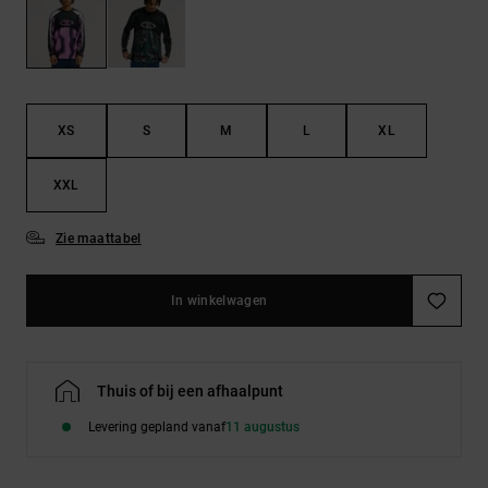
FAQ
Riemen &
bekijken
portemonnees
XS
S
M
L
XL
XXL
Zie maattabel
In winkelwagen
Thuis of bij een afhaalpunt
Levering gepland vanaf
11 augustus