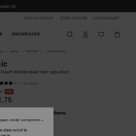
spaar nu
HELP & CONTACT
STORE LOCATOR
CADEAUKAART
K
SNOWBOARD
ina
Heren
KLEDING
Jasjes & jassen
ic
 Zwart Windbreaker met capuchon
(1 Reviews)
00
55%
1,75
3 x € 17,25, zonder rente met
rgaan zonder accepteren
e slaan en/of te
ON SALE 25% EXTRA
 om je