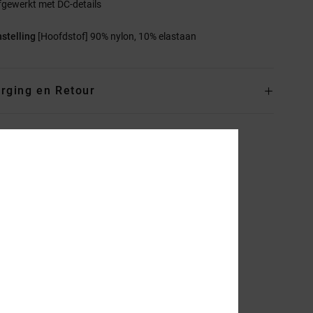
fgewerkt met DC-details
stelling
[Hoofdstof] 90% nylon, 10% elastaan
rging en Retour