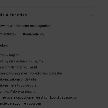
ils & functies
 Zwart Windbreaker met capuchon
DYJK03267
Kleurcode
kvj0
rken
ype: windjack
tof: nylon elastaan (178 g/m2)
asvorm/lengte: regular fit
oering/vulling: mesh volledig van polyester
kken: zakken bij de taille
akken met rits op de borst
uiting: Vislon-ritssluiting
fneembare capuchon en elastisch koord bij capuchon
erstelbare zoom en boorden