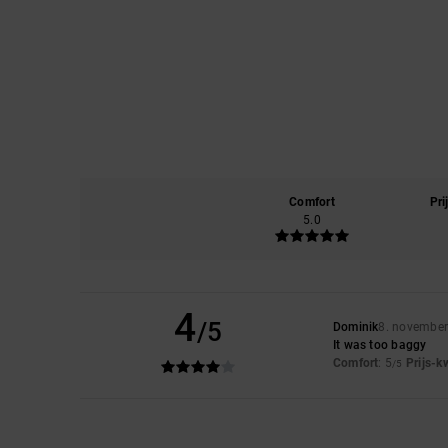
Comfort
Pri
5.0
4
/5
Dominik
8. novembe
It was too baggy
Comfort
: 5
Prijs-k
/5