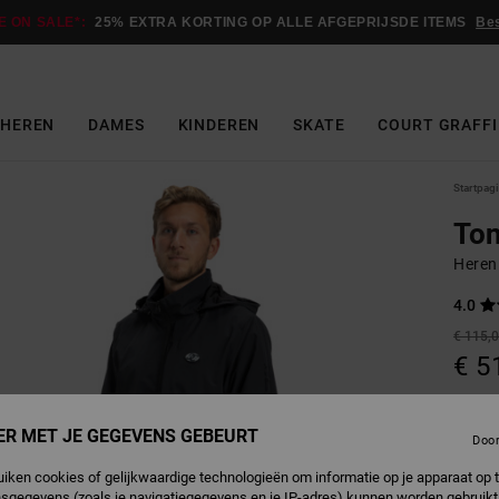
E ON SALE*:
25% EXTRA KORTING OP ALLE AFGEPRIJSDE ITEMS
Be
HEREN
DAMES
KINDEREN
SKATE
COURT GRAFFI
Startpag
Ton
Heren
4.0
€ 115,
€ 5
Betaal 
ER MET JE GEGEVENS GEBEURT
Doo
SALE
uiken cookies of gelijkwaardige technologieën om informatie op je apparaat op t
SALE 
sgegevens (zoals je navigatiegegevens en je IP-adres) kunnen worden gebruikt