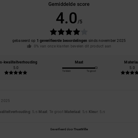
Gemiddelde score
4.0
/5
gebaseerd op
1 geverifieerde beoordelingen
sinds november 2025
0% van onze klanten bevelen dit product aan
js-kwaliteitverhouding
Maat
Materia
5.0
5.0
Te klein
Te groot
r 2025
waliteitverhouding
: 5
Maat
: Te groot
Materiaal
: 5
Kleur
: 5
/5
/5
/5
Geverifieerd door
TrustVille