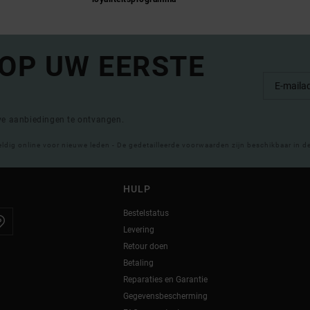
 OP UW EERSTE
eve aanbiedingen te ontvangen.
eldig online voor nieuwe leden - De gedetailleerde voorwaarden zijn beschikbaar in d
HULP
Bestelstatus
Levering
Retour doen
Betaling
Reparaties en Garantie
Gegevensbescherming