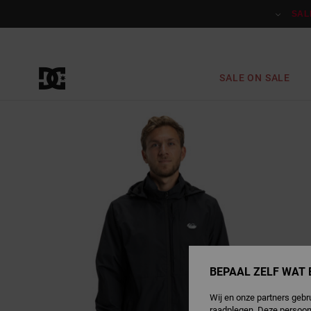
Ga
naar
SAL
Productinformatie
SALE ON SALE
BEPAAL ZELF WAT 
Wij en onze partners gebr
raadplegen. Deze persoon