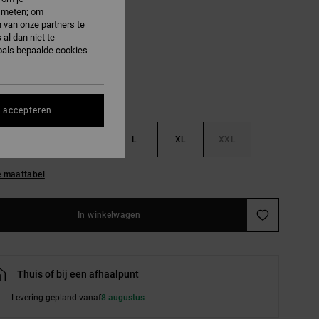
e meten; om
 van onze partners te
lack
al dan niet te
oals bepaalde cookies
s accepteren
S
M
L
XL
XXL
e maattabel
In winkelwagen
Thuis of bij een afhaalpunt
Levering gepland vanaf
8 augustus