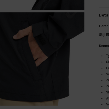
Deta
Heren
Stijl
E
Kenme
T
S
P
V
Za
Z
Sl
A
V