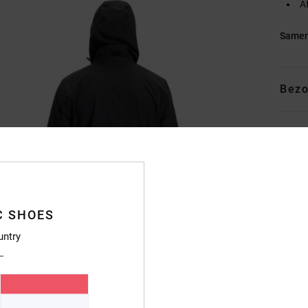
A
Samen
Bezo
C SHOES
untry