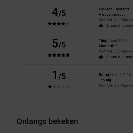
4
Giovanni Costanti
7.
/5
A good product
Comfort
: 4
Prijs-k
/5
Ik raad dit prod
5
Thijs
1. juni 2026
/5
Mooie stof
Comfort
: 5
Prijs-k
/5
Ik raad dit prod
1
/5
Bruno
24. mei 2026
Too big
Comfort
: 1
Prijs-k
/5
Onlangs bekeken