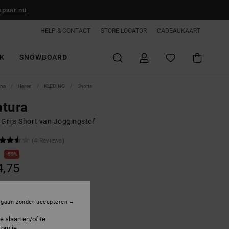
spaar nu
HELP & CONTACT
STORE LOCATOR
CADEAUKAART
K
SNOWBOARD
ina
Heren
KLEDING
Shorts
ntura
 Grijs Short van Joggingstof
(4 Reviews)
0
55%
4,75
ON SALE 25% EXTRA
rgaan zonder accepteren
e slaan en/of te
ight Heather Grey
 om je