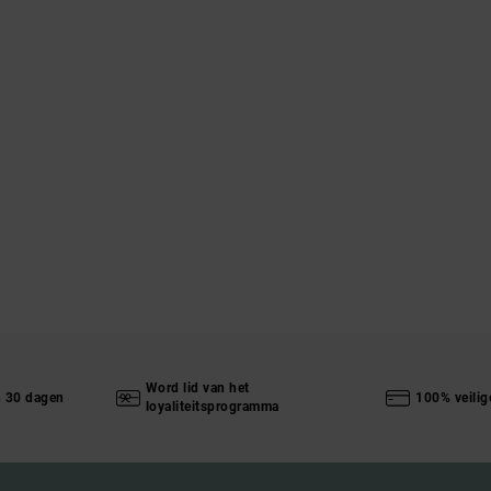
Word lid van het
n 30 dagen
100% veilig
loyaliteitsprogramma