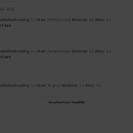
 juli 2026
waliteitverhouding
: 5
Maat
: Perfecte maat
Materiaal
: 4
Kleur
: 4
/5
/5
/5
uct aan
waliteitverhouding
: 4
Maat
: Perfecte maat
Materiaal
: 5
Kleur
: 5
/5
/5
/5
uct aan
waliteitverhouding
: 1
Maat
: Te groot
Materiaal
: 1
Kleur
: 1
/5
/5
/5
Geverifieerd door
TrustVille