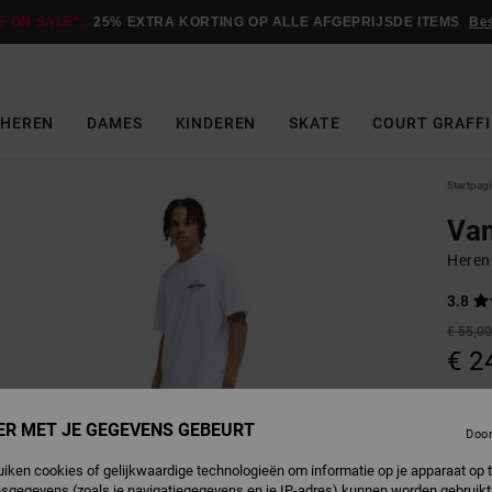
E ON SALE*:
25% EXTRA KORTING OP ALLE AFGEPRIJSDE ITEMS
Be
HEREN
DAMES
KINDEREN
SKATE
COURT GRAFFI
Startpag
Va
Heren
3.8
€ 55,0
€ 2
SALE
SALE 
ER MET JE GEGEVENS GEBEURT
Doo
uiken cookies of gelijkwaardige technologieën om informatie op je apparaat op t
L
Kleur
sgegevens (zoals je navigatiegegevens en je IP-adres) kunnen worden gebruikt