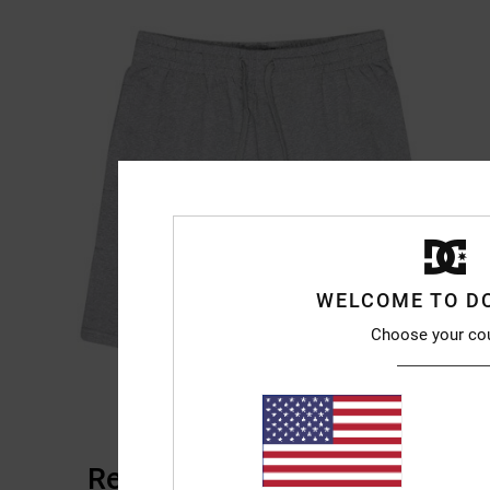
WELCOME TO D
Choose your co
Reviews van klanten