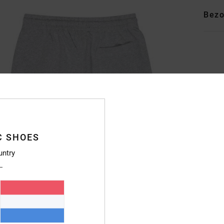
Bezo
C SHOES
untry