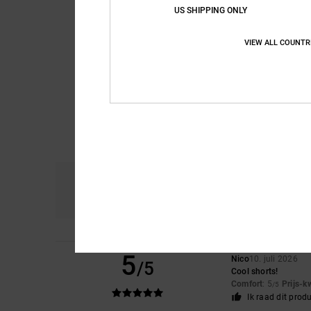
US SHIPPING ONLY
VIEW ALL COUNTR
Comfort
Pri
3.8
5
Nico
10. juli 2026
/5
Cool shorts!
Comfort
: 5
Prijs-k
/5
Ik raad dit prod