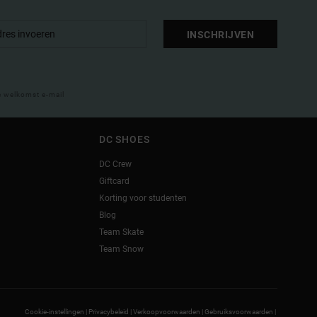
INSCHRIJVEN
e welkomst e-mail
DC SHOES
DC Crew
Giftcard
Korting voor studenten
Blog
Team Skate
Team Snow
Cookie-instellingen |
Privacybeleid |
Verkoopvoorwaarden |
Gebruiksvoorwaarden |