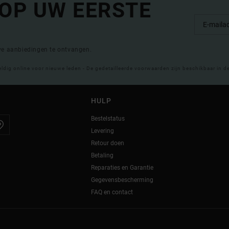
 OP UW EERSTE
eve aanbiedingen te ontvangen.
eldig online voor nieuwe leden - De gedetailleerde voorwaarden zijn beschikbaar in d
HULP
Bestelstatus
Levering
Retour doen
Betaling
Reparaties en Garantie
Gegevensbescherming
FAQ en contact