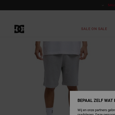
Ga
naar
SAL
Productinformatie
SALE ON SALE
BEPAAL ZELF WAT 
Wij en onze partners gebr
raadplegen. Deze persoon