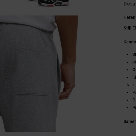
Deta
Heren 
Stijl
E
Kenme
S
p
G
K
taill
P
O
Pr
Samen