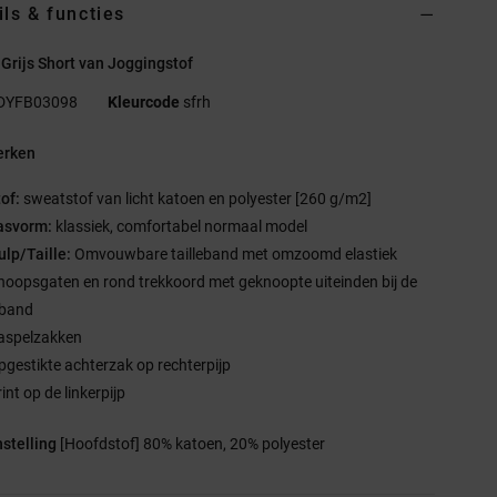
ils & functies
Grijs Short van Joggingstof
DYFB03098
Kleurcode
sfrh
rken
tof:
sweatstof van licht katoen en polyester [260 g/m2]
asvorm:
klassiek, comfortabel normaal model
ulp/Taille:
Omvouwbare tailleband met omzoomd elastiek
noopsgaten en rond trekkoord met geknoopte uiteinden bij de
eband
aspelzakken
pgestikte achterzak op rechterpijp
int op de linkerpijp
stelling
[Hoofdstof] 80% katoen, 20% polyester