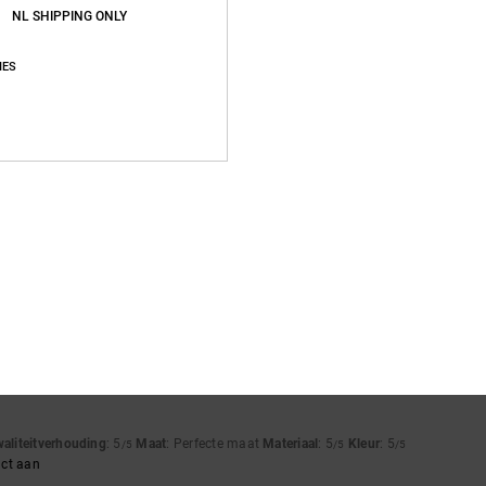
NL SHIPPING ONLY
IES
Gemiddelde score
3.8
/5
gebaseerd op
4 geverifieerde beoordelingen
sinds mei 2026
75% van onze klanten bevelen dit product aan
js-kwaliteitverhouding
Maat
Materia
3.8
3.8
Te klein
Te groot
waliteitverhouding
: 5
Maat
: Perfecte maat
Materiaal
: 5
Kleur
: 5
/5
/5
/5
uct aan