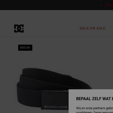
Ga
naar
SAL
Productinformatie
SALE ON SALE
NIEUW
BEPAAL ZELF WAT 
Wij en onze partners gebr
raadplegen. Deze persoon