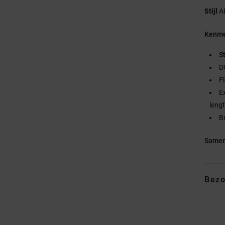
Stijl
A
Kenme
S
D
F
E
leng
B
Samen
Bezo