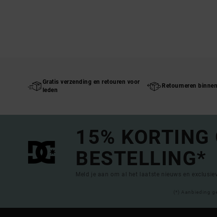
Gratis verzending en retouren voor
Retourneren binne
leden
15% KORTING
BESTELLING*
Meld je aan om al het laatste nieuws en exclusi
(*) Aanbieding g