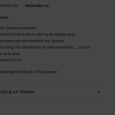
DYAA03130
Kleurcode
kvj0
rken
tof:
Geweven polyester
CSHOECO-illustratie in reliëf op de metalen gesp
lesopener aan de achterkant van de gesp
xtra lang voor oldschool fit en meer maatopties:__ 135 cm
te na de gesp
reedte: 3,3 cm
stelling
[Hoofdstof] 100% polyester
rging en Retour