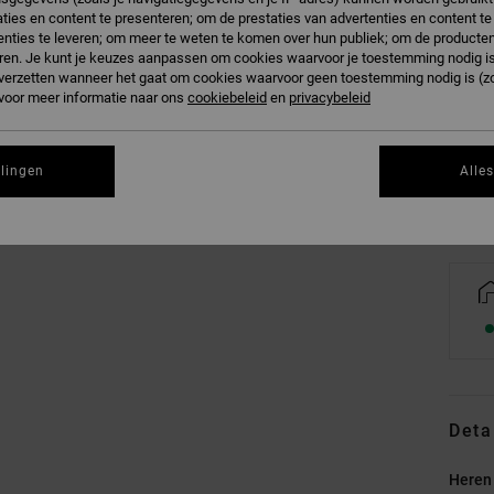
ties en content te presenteren; om de prestaties van advertenties en content t
nties te leveren; om meer te weten te komen over hun publiek; om de producten
ren. Je kunt je keuzes aanpassen om cookies waarvoor je toestemming nodig is 
n verzetten wanneer het gaat om cookies waarvoor geen toestemming nodig is (z
 voor meer informatie naar ons
cookiebeleid
en
privacybeleid
Zi
llingen
Alle
Deta
Heren