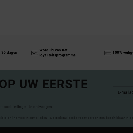
Word lid van het
n 30 dagen
100% veilig
loyaliteitsprogramma
 OP UW EERSTE
eve aanbiedingen te ontvangen.
eldig online voor nieuwe leden - De gedetailleerde voorwaarden zijn beschikbaar in d