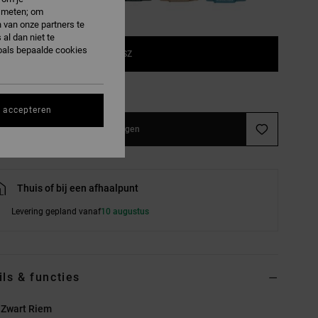
e meten; om
 van onze partners te
al dan niet te
oals bepaalde cookies
1SZ
e maattabel
s accepteren
In winkelwagen
Thuis of bij een afhaalpunt
Levering gepland vanaf
10 augustus
ils & functies
 Zwart Riem