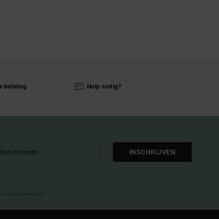
e betaling
Hulp nodig?
INSCHRIJVEN
e welkomst e-mail