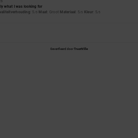
26
ly what I was looking for
waliteitverhouding
: 5
Maat
: Groot
Materiaal
: 5
Kleur
: 5
/5
/5
/5
Geverifieerd door
TrustVille