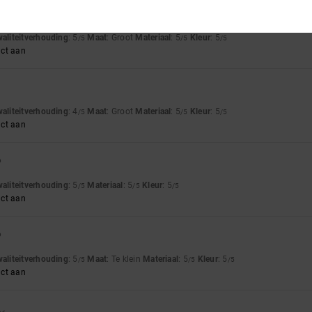
asten!
waliteitverhouding
: 5
Maat
: Groot
Materiaal
: 5
Kleur
: 5
/5
/5
/5
uct aan
waliteitverhouding
: 4
Maat
: Groot
Materiaal
: 5
Kleur
: 5
/5
/5
/5
uct aan
6
waliteitverhouding
: 5
Materiaal
: 5
Kleur
: 5
/5
/5
/5
uct aan
6
waliteitverhouding
: 5
Maat
: Te klein
Materiaal
: 5
Kleur
: 5
/5
/5
/5
uct aan