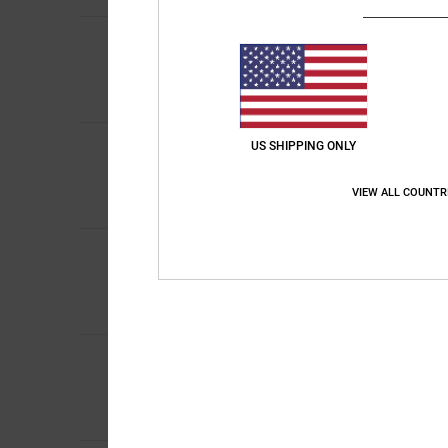
4
Santiago
30. juni 20
/5
A good belt – it’s at
Comfort
: 5
Prijs-k
/5
Ik raad dit prod
5
US SHIPPING ONLY
Hervé
1. juni 2026
/5
Top for a snug fit
Comfort
: 5
Prijs-k
/5
VIEW ALL COUNTR
Ik raad dit prod
4
ATHERAC LOCATIO
/5
A bit big
Comfort
: 5
Prijs-k
/5
Ik raad dit prod
4
/5
Sébastien
15. mei 2
A well-finished produ
Comfort
: 5
Prijs-k
/5