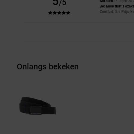
5
/5
Aurélien
28. april 20
Because that’s exact
Comfort
: 5
Prijs-k
/5
Onlangs bekeken