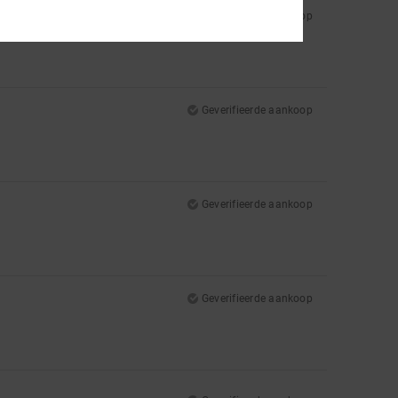
Geverifieerde aankoop
Geverifieerde aankoop
Geverifieerde aankoop
Geverifieerde aankoop