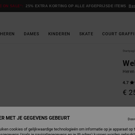
E ON SALE*:
25% EXTRA KORTING OP ALLE AFGEPRIJSDE ITEMS
Be
HEREN
DAMES
KINDEREN
SKATE
COURT GRAFFI
Startpag
We
Heren
4.7
€ 2
B
Kleur
ER MET JE GEGEVENS GEBEURT
Doo
uiken cookies of gelijkwaardige technologieën om informatie op je apparaat op t
sgegevens (zoals je navigatiegegevens en je IP-adres) kunnen worden gebruikt