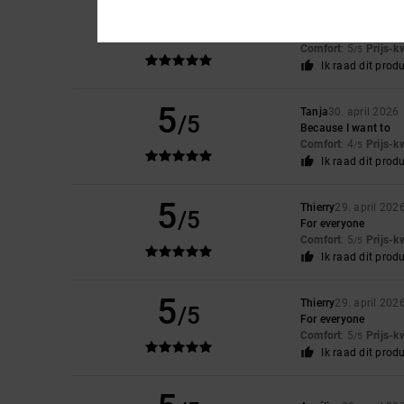
5
Eloy
14. mei 2026
/5
Easy to adjust and f
Comfort
: 5
Prijs-k
/5
Ik raad dit prod
5
Tanja
30. april 2026
/5
Because I want to
Comfort
: 4
Prijs-k
/5
Ik raad dit prod
5
Thierry
29. april 202
/5
For everyone
Comfort
: 5
Prijs-k
/5
Ik raad dit prod
5
Thierry
29. april 202
/5
For everyone
Comfort
: 5
Prijs-k
/5
Ik raad dit prod