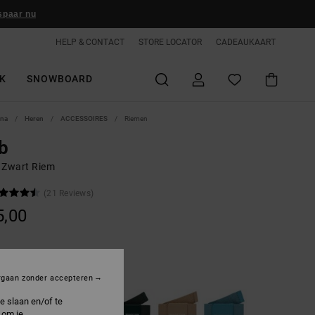
spaar nu
HELP & CONTACT
STORE LOCATOR
CADEAUKAART
K
SNOWBOARD
ina
Heren
ACCESSOIRES
Riemen
b
 Zwart Riem
(21 Reviews)
5,00
lack
rgaan zonder accepteren
e slaan en/of te
 om je