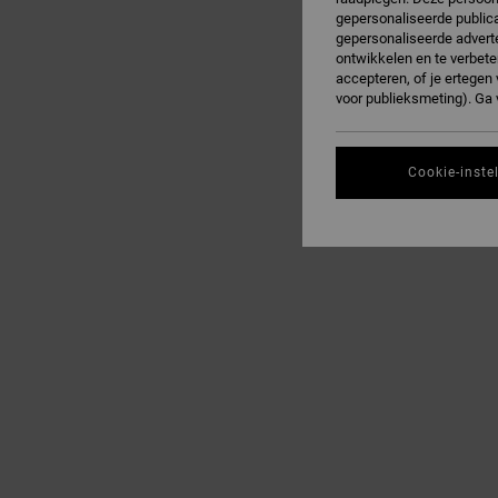
gepersonaliseerde publica
gepersonaliseerde adverte
ontwikkelen en te verbete
accepteren, of je ertege
voor publieksmeting). Ga
Cookie-inste