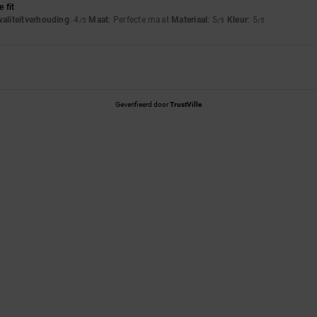
 fit
waliteitverhouding
: 4
Maat
: Perfecte maat
Materiaal
: 5
Kleur
: 5
/5
/5
/5
Geverifieerd door
TrustVille