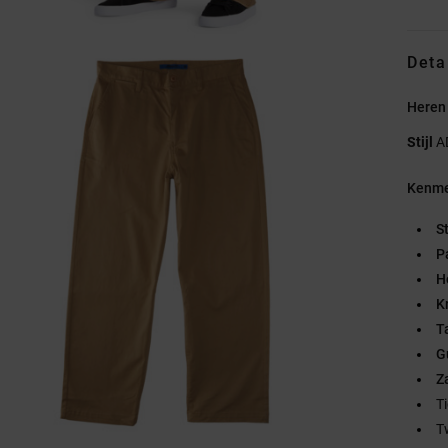
Deta
Heren
Stijl
A
Kenme
S
P
H
K
Ta
G
Z
T
T