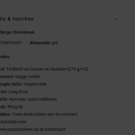
ils & functies
 Beige Chinobroek
DYNP03097
Kleurcode
cjz0
rken
tof:
Twillstof van katoen en elastaan [275 g/m2]
asvorm:
baggy model
oogte taille:
Hogere taille
ruis:
Laag kruis
ille:
Normale, vaste tailleband
ulp:
Ritsgulp
akken:
Twee steekzakken aan de voorkant
icketzakje voor
wee paspelzakken op de achterkant