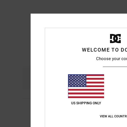
WELCOME TO D
Choose your co
Comfort
Pri
5.0
US SHIPPING ONLY
5
Ulrike
5. juli 2026
/5
Really comfortable –
Comfort
: 5
Prijs-k
/5
VIEW ALL COUNTR
Ik raad dit prod