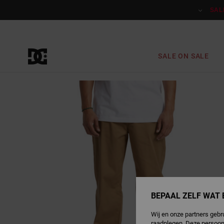
Ga
naar
SAL
Productinformatie
SALE ON SALE
BEPAAL ZELF WAT 
Wij en onze partners gebr
raadplegen. Deze persoon