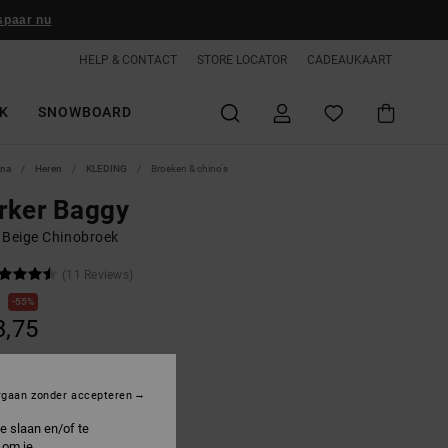
spaar nu
HELP & CONTACT
STORE LOCATOR
CADEAUKAART
K
SNOWBOARD
ina
Heren
KLEDING
Broeken & chino's
rker Baggy
 Beige Chinobroek
(11 Reviews)
0
55%
3,75
ON SALE 25% EXTRA
rgaan zonder accepteren
e slaan en/of te
ncense
 om je