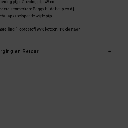
pening pijp:
Opening pijp 48 cm
ndere kenmerken:
Baggy bij de heup en dij
icht taps toelopende wijde pijp
stelling
[Hoofdstof] 99% katoen, 1% elastaan
rging en Retour