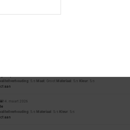
waliteitverhouding
: 5
Maat
: Perfecte maat
Materiaal
: 5
Kleur
: 5
/5
/5
/5
uct aan
aggy dan verwacht, maar zit erg lekker.
waliteitverhouding
: 5
Maat
: Perfecte maat
Materiaal
: 5
Kleur
: 5
/5
/5
/5
uct aan
but good product
waliteitverhouding
: 5
Maat
: Groot
Materiaal
: 5
Kleur
: 5
/5
/5
/5
uct aan
ié
14. maart 2026
le
waliteitverhouding
: 5
Materiaal
: 5
Kleur
: 5
/5
/5
/5
uct aan