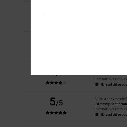
5
Leonard
4. juli 2026
/5
Very satisfied
Comfort
: 5
Prijs-k
/5
Ik raad dit prod
4
Marijn
18. mei 2026
/5
De broek is minder b
Comfort
: 5
Prijs-k
/5
Ik raad dit prod
4
Lani
21. april 2026
/5
Size is a little off 
Comfort
: 5
Prijs-k
/5
Ik raad dit prod
5
Client anonyme vérif
/5
Extremely comfortab
Comfort
: 5
Prijs-k
/5
Ik raad dit prod