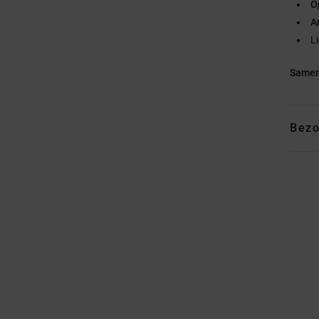
O
A
L
Samen
Bezo