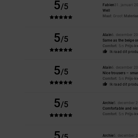
5
/5
Fabien
31. januari 2
Well
Maat
: Groot
Materiaa
5
Alain
6. december 2
/5
Same as the beige o
Comfort
: 5
Prijs-k
/5
Ik raad dit prod
5
Alain
6. december 2
/5
Nice trousers – smar
Comfort
: 5
Prijs-k
/5
Ik raad dit prod
5
/5
Archie
5. december 
Comfortable and nice
Comfort
: 5
Prijs-k
/5
5
/5
Archie
5. december 