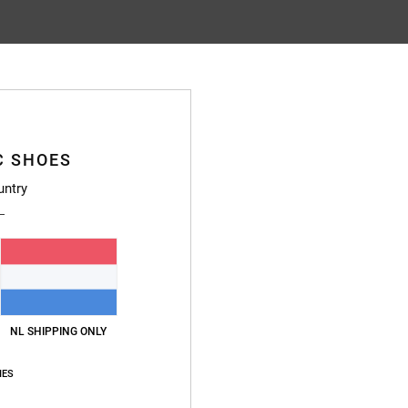
Gemiddelde score
4.8
/5
C SHOES
gebaseerd op
11 geverifieerde beoordelingen
sinds oktober 2025
untry
73% van onze klanten bevelen dit product aan
js-kwaliteitverhouding
Maat
Materia
4.7
4.8
Te klein
Te groot
NL SHIPPING ONLY
 a real bargain at 24 euros
waliteitverhouding
: 5
Maat
: Perfecte maat
Materiaal
: 5
Kleur
: 4
/5
/5
/5
IES
uct aan