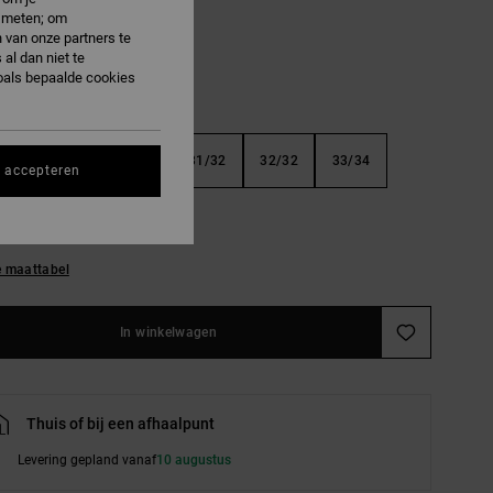
e meten; om
 van onze partners te
al dan niet te
oals bepaalde cookies
32
29/32
30/32
31/32
32/32
33/34
s accepteren
34
36/34
38/34
e maattabel
In winkelwagen
Thuis of bij een afhaalpunt
Levering gepland vanaf
10 augustus