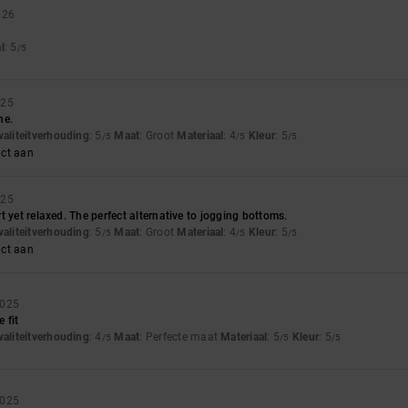
026
l
: 5
/5
025
ne.
waliteitverhouding
: 5
Maat
: Groot
Materiaal
: 4
Kleur
: 5
/5
/5
/5
uct aan
025
t yet relaxed. The perfect alternative to jogging bottoms.
waliteitverhouding
: 5
Maat
: Groot
Materiaal
: 4
Kleur
: 5
/5
/5
/5
uct aan
2025
 fit
waliteitverhouding
: 4
Maat
: Perfecte maat
Materiaal
: 5
Kleur
: 5
/5
/5
/5
2025