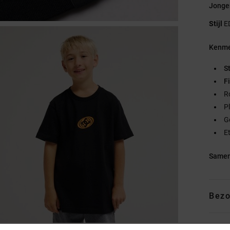
Jongen
Stijl
E
Kenme
S
Fi
R
P
G
E
Samen
Bezo