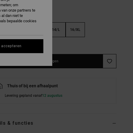
e meten; om
 van onze partners te
al dan niet te
oals bepaalde cookies
S
10/S
12/M
14/L
16/XL
e maattabel
s accepteren
In winkelwagen
Thuis of bij een afhaalpunt
Levering gepland vanaf
12 augustus
ils & functies