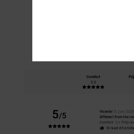
Comfort
Pri
5.0
5
Vicente
15. juni 202
/5
different from the re
Comfort
: 5
Prijs-k
/5
Ik raad dit prod