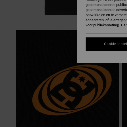
gepersonaliseerde publica
gepersonaliseerde adverte
ontwikkelen en te verbete
accepteren, of je ertege
voor publieksmeting). Ga
Cookie-inste