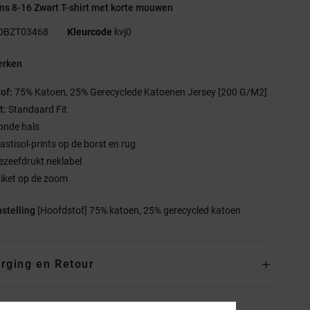
s 8-16 Zwart T-shirt met korte mouwen
DBZT03468
Kleurcode
kvj0
rken
tof:
75% Katoen, 25% Gerecyclede Katoenen Jersey [200 G/M2]
t:
Standaard Fit
onde hals
lastisol-prints op de borst en rug
ezeefdrukt neklabel
tiket op de zoom
stelling
[Hoofdstof] 75% katoen, 25% gerecycled katoen
rging en Retour