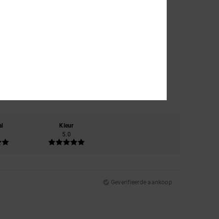
al
Kleur
5.0
Geverifieerde aankoop