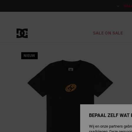
Ga
naar
SAL
Productinformatie
SALE ON SALE
NIEUW
BEPAAL ZELF WAT 
Wij en onze partners gebr
raadplegen. Deze persoon