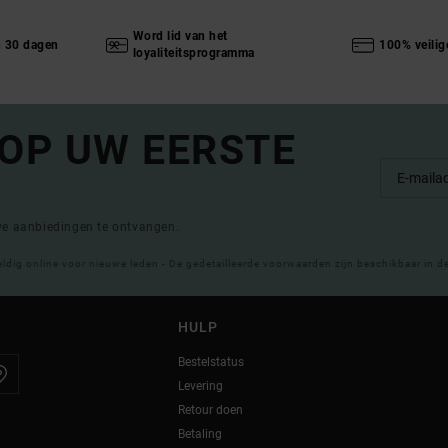
Word lid van het
n 30 dagen
100% veilig
loyaliteitsprogramma
 OP UW EERSTE
eve aanbiedingen te ontvangen.
eldig online voor nieuwe leden - De gedetailleerde voorwaarden zijn beschikbaar in d
HULP
Bestelstatus
Levering
Retour doen
Betaling