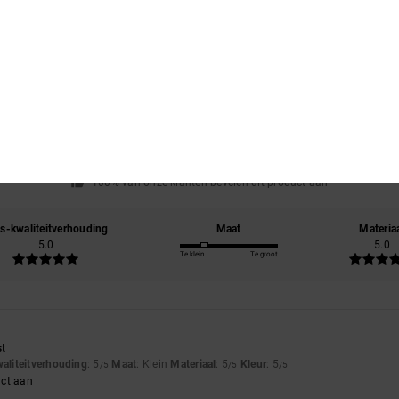
Gemiddelde score
5.0
/5
gebaseerd op
1 geverifieerde beoordelingen
sinds juni 2026
100% van onze klanten bevelen dit product aan
js-kwaliteitverhouding
Maat
Materia
5.0
5.0
Te klein
Te groot
6
st
waliteitverhouding
: 5
Maat
: Klein
Materiaal
: 5
Kleur
: 5
/5
/5
/5
uct aan