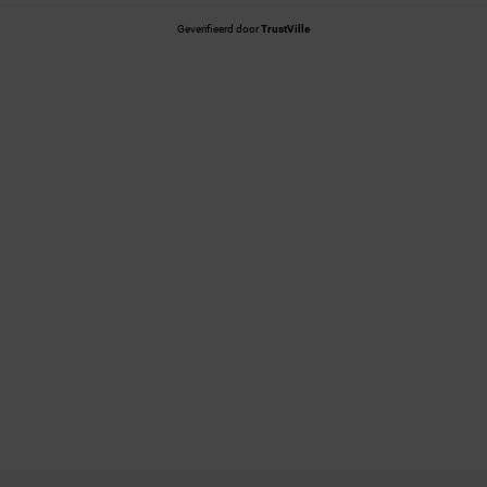
Geverifieerd door
TrustVille