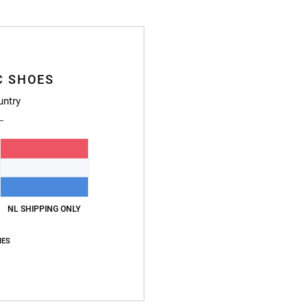
C SHOES
untry
NL SHIPPING ONLY
IES