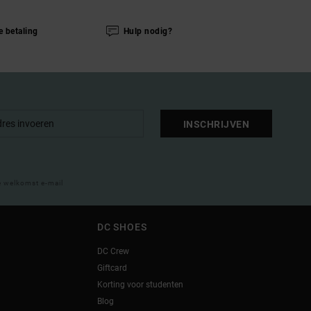
e betaling
Hulp nodig?
INSCHRIJVEN
e welkomst e-mail
DC SHOES
DC Crew
Giftcard
Korting voor studenten
Blog