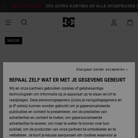
Ga
naar
SALE ON SALE*:
25% EXTRA KORTING OP ALLE AFGEPRIJSDE IT
Productinformatie
SALE ON SALE
NIEUW
HEREN SALE
ESSENTIALS
ESSENTIALS
ESSENTIALS
SKATESHOP
SNOWBOARDSHOP
Toegang tot
Schoenen
Schoenen
Sale schoenen
Stag
Astrix
Nieuwe
Nieuwe
Petten &
Chelsea
Pixie
Nieuwe
Snowboardjassen
Court Graffik
Nieuwe
Nieuwe
Petten &
Skateschoenen
Team
Snowboardjassen
Snowboardschoene
Boots
mijn bestelling
Collectie
Collectie
hoeden
Collectie
Collectie
Collectie
hoeden
HEREN
DAMES SALE
HIGHLIGHTS
HIGHLIGHTS
SCHOENEN
GEMEENSCHAP
DAMES
Kleding
Snow
Kleding
Court Graffik
Ducati
Court Graffik
Astrix
Snowboardbroeken
Pure
Alles
Snowboardbroeken
Snowboardjassen
Snowboardjassen
Levering
SNOWBOARDSHOP
Skateschoenen
Sweatshirts
Mutsen
Sneakers
Skate
T-Shirts
Mutsen
weergeven
Doorgaan zonder accepteren
DAMES
KINDEREN
SCHOENEN
SCHOENEN
KLEDING
Accessoires
Sale
Lynx
DC Command
View All
DC Command
Alles
Stag
Snowboardschoene
Snowboardbroeken
Snowboardbroeken
BEPAAL ZELF WAT ER MET JE GEGEVENS GEBEURT
Retouren
SALE
KINDEREN
accessoires
Sneakers
T-Shirts
Tassen &
Skate
weergeven
Baby schoenen
Hoodies &
Tassen &
Wij en onze partners gebruiken cookies of gelijkwaardige
SNOWBOARDSHOP
rugzakken
sweatshirts
rugzakken
technologieën om informatie op je apparaat op te slaan en/of te
KINDEREN
KLEDING
KLEDING
ACCESSOIRES
SNOW
Pure
Manteca
Manteca
Winterlaarzen
Accessoires
Mutsen
raadplegen. Deze persoonsgegevens (zoals je navigatiegegevens en
Betaling
Sale snow-
Slippers
Overhemden
Slippers
Sneakers
je IP-adres) kunnen worden gebruikt om je gepersonaliseerde
artikelen
Alles
Jasjes &
Alles
publicaties en content te presenteren; om de prestaties van
SKATE
ACCESSOIRES
T-Shirts
Net
Construct
Best Sellers
Polair fleeces
Alles
Alles
weergeven
jassen
weergeven
advertenties en content te meten; om gepersonaliseerde
Giftcard
Winterlaarzen
Jeans
Snowboardschoene
Alles
& softshells
weergeven
weergeven
advertenties te leveren; om meer te weten te komen over hun
Jasjes &
weergeven
publiek; om de producten van onze partners te ontwikkelen en te
COURT
Jasjes &
Alles
Ascend
jassen
Overhemden
verbeteren. Je kunt je keuzes aanpassen om cookies waarvoor je
Quiksilver
GRAFFIK
jassen
weergeven
Snowboardschoene
Jasjes &
Unisex
Mutsen