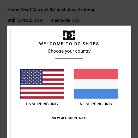
Heren Zwart Cap met Schuifsluiting Achterop
Stijl
EDYHA03219
Kleurcode
kvj0
Kenmerken
WELCOME TO DC SHOES
Stof:
Polyester Melton [580 G/M2]
Choose your country
Pasvorm:
Semi-Gestructureerde 5-Panel Pasvorm
Platte klep
DC-logopatch van imitatiesuède aan de voorzijde
Strapback-sluiting van hetzelfde materiaal
DC-branding
Samenstelling
[Hoofdstof] 100% polyester
US SHIPPING ONLY
NL SHIPPING ONLY
VIEW ALL COUNTRIES
Bezorging en Retour