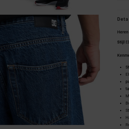
Deta
Heren
Stijl
E
Kenme
S
E
p
ta
M
B
S
Ha
Re