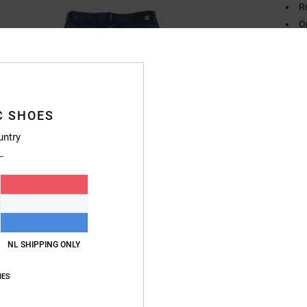
R
O
Samen
Bezo
C SHOES
untry
NL SHIPPING ONLY
IES