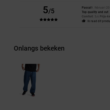
5
Pascal
9. februari 2
/5
Top quality and cut
Comfort
: 5
Prijs-k
/5
Ik raad dit prod
Onlangs bekeken