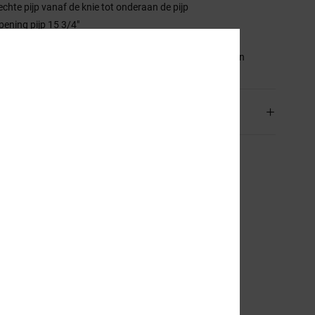
echte pijp vanaf de knie tot onderaan de pijp
pening pijp 15 3/4"
stelling
[Hoofdstof] 75% katoen, 25% gerecycled katoen
rging en Retour