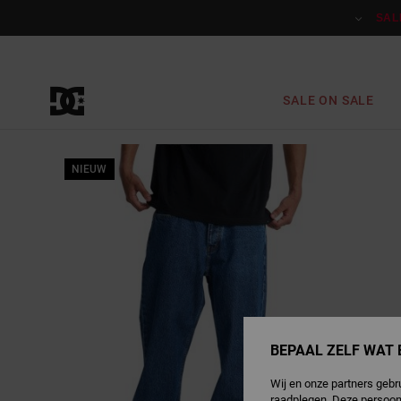
Ga
naar
SAL
Productinformatie
SALE ON SALE
NIEUW
BEPAAL ZELF WAT 
Wij en onze partners gebr
raadplegen. Deze persoon