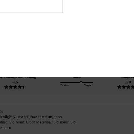
Gemiddelde score
5.0
/5
gebaseerd op
2 geverifieerde beoordelingen
sinds februari 2026
100% van onze klanten bevelen dit product aan
js-kwaliteitverhouding
Maat
Materia
4.5
5.0
Te klein
Te groot
26
t’s slightly smaller than the blue jeans.
uding
: 5
Maat
: Groot
Materiaal
: 5
Kleur
: 5
/5
/5
/5
uct aan