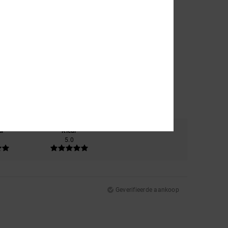
al
Kleur
5.0
Geverifieerde aankoop