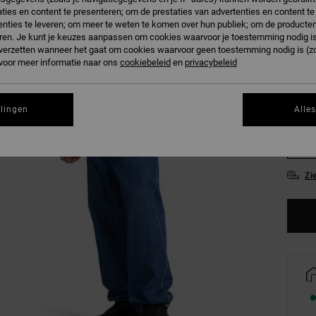
Kleur
ties en content te presenteren; om de prestaties van advertenties en content t
nties te leveren; om meer te weten te komen over hun publiek; om de producten
ren. Je kunt je keuzes aanpassen om cookies waarvoor je toestemming nodig is 
n verzetten wanneer het gaat om cookies waarvoor geen toestemming nodig is (z
 voor meer informatie naar ons
cookiebeleid
en
privacybeleid
28/
llingen
Alle
34/
Zi