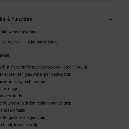
ils & functies
 Blauw Rechte jeans
DYDP03437
Kleurcode
bsnw
rken
tof:
stijf en comfortabel gerecycled katoen [340 g]
IM-score - één glas water per kledingstuk
asvorm:
easy recht model
ille:
ritsgulp
etalen studs
orduursel aan de binnenkant van de gulp
tandaard taille
lfhoge taille – lager kruis
cht bij de heup en dij