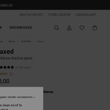
spaar nu
HELP & CONTACT
STORE LOCATOR
CADEAUKAART
K
SNOWBOARD
ina
Heren
KLEDING
Jeans
laxed
 Blauw Rechte jeans
(2 Reviews)
ONUS
0,00
3 x € 26,67, zonder rente met
rgaan zonder accepteren
e slaan en/of te
 om je
ndigo Dark