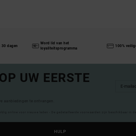
Word lid van het
n 30 dagen
100% veilig
loyaliteitsprogramma
 OP UW EERSTE
eve aanbiedingen te ontvangen.
eldig online voor nieuwe leden - De gedetailleerde voorwaarden zijn beschikbaar in d
HULP