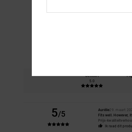
Comfort
Pri
5.0
5
Aurélie
29. maart 20
/5
Fits well. However, i
Prijs-kwaliteitverho
Ik raad dit prod