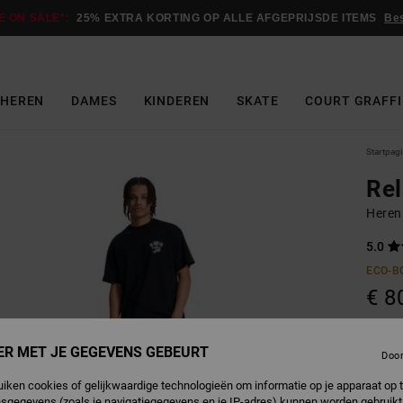
E ON SALE*:
25% EXTRA KORTING OP ALLE AFGEPRIJSDE ITEMS
Be
HEREN
DAMES
KINDEREN
SKATE
COURT GRAFFI
Startpag
Re
Heren
5.0
ECO-B
€ 8
Betaal 
ER MET JE GEGEVENS GEBEURT
Doo
uiken cookies of gelijkwaardige technologieën om informatie op je apparaat op t
sgegevens (zoals je navigatiegegevens en je IP-adres) kunnen worden gebruikt
I