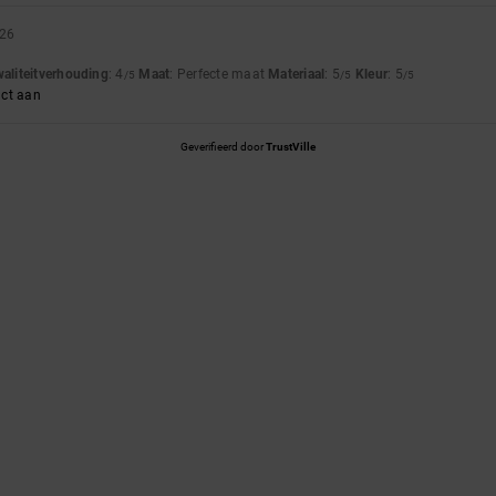
026
waliteitverhouding
: 4
Maat
: Perfecte maat
Materiaal
: 5
Kleur
: 5
/5
/5
/5
uct aan
Geverifieerd door
TrustVille