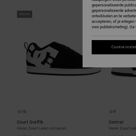
gepersonaliseerde publica
gepersonaliseerde adverte
Overslaan
Ga
NIEUW
NIEUW
naar
naar
ontwikkelen en te verbete
zoekfiltercriteria
sorteren
accepteren, of je ertege
op
voor publieksmeting). Ga
Cookie-inste
10
9
Court Graffik
Central
Heren Zwart Leren schoenen
Heren Zwart Le