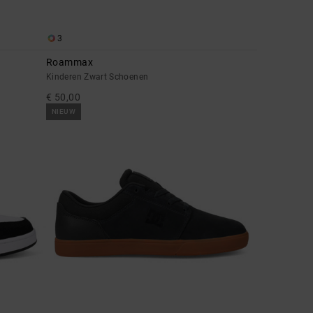
3
Roammax
Kinderen Zwart Schoenen
€ 50,00
NIEUW