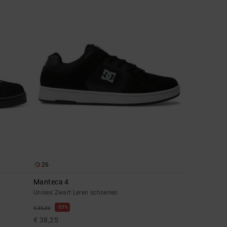
26
Manteca 4
Unisex Zwart Leren schoenen
55%
€ 85,00
€ 38,25