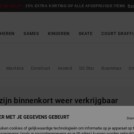
E ON SALE*:
25% EXTRA KORTING OP ALLE AFGEPRIJSDE ITEMS
Be
HEREN
DAMES
KINDEREN
SKATE
COURT GRAFFI
Manteca
Construct
Ascend
DC Star
Roammax
On
 zijn binnenkort weer verkrijgbaar
ER MET JE GEGEVENS GEBEURT
Doo
uiken cookies of gelijkwaardige technologieën om informatie op je apparaat op t
sgegevens (zoals je navigatiegegevens en je IP-adres) kunnen worden gebruikt