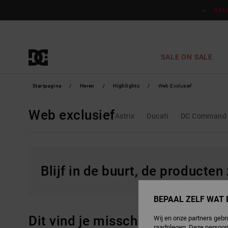
Overslaan
naar
SAL
producten
raster
selectie
SALE ON SALE
Startpagina
Heren
Highlights
Web Exclusief
Web exclusief
Astrix
Ducati
DC Command
Blijf in de buurt, de producten
BEPAAL ZELF WAT 
Dit vind je misschien ook leuk
Wij en onze partners gebr
raadplegen. Deze persoon