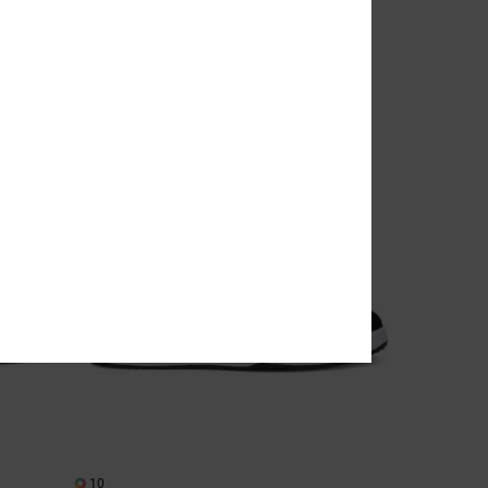
€ 80,00
10