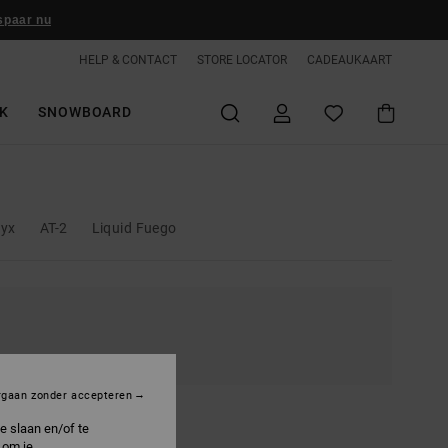
spaar nu
HELP & CONTACT
STORE LOCATOR
CADEAUKAART
K
SNOWBOARD
yx
AT-2
Liquid Fuego
rgaan zonder accepteren
e slaan en/of te
 om je