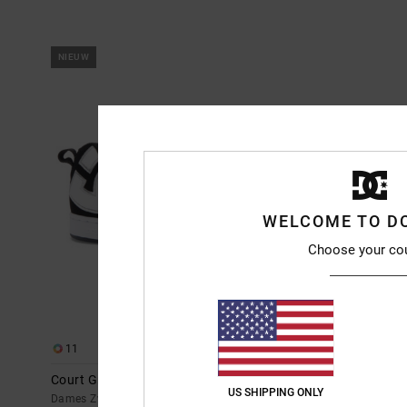
NIEUW
WELCOME TO D
Choose your co
11
22
Court Graffik
Stag
US SHIPPING ONLY
Dames Zwart Leren schoenen
Unisex Grijs Le