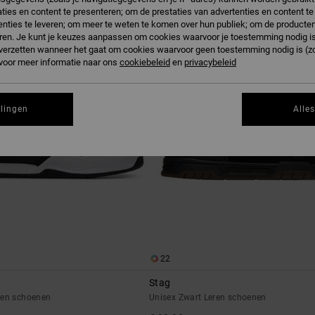
ties en content te presenteren; om de prestaties van advertenties en content t
nties te leveren; om meer te weten te komen over hun publiek; om de producten
NIEUW
ren. Je kunt je keuzes aanpassen om cookies waarvoor je toestemming nodig is 
n verzetten wanneer het gaat om cookies waarvoor geen toestemming nodig is (z
 voor meer informatie naar ons
cookiebeleid
en
privacybeleid
llingen
Alle
22
Stag
ren schoenen
Unisex Zwart Leren schoenen