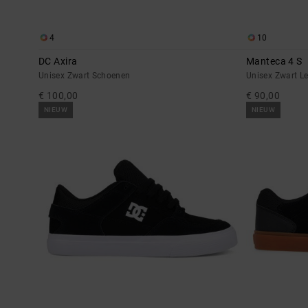
4
10
DC Axira
Manteca 4 S
Unisex Zwart Schoenen
Unisex Zwart L
€ 100,00
€ 90,00
NIEUW
NIEUW