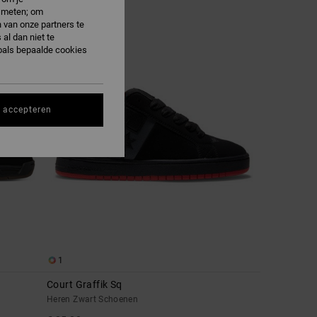
e meten; om
 van onze partners te
NIEUW
al dan niet te
oals bepaalde cookies
s accepteren
1
Court Graffik Sq
Heren Zwart Schoenen