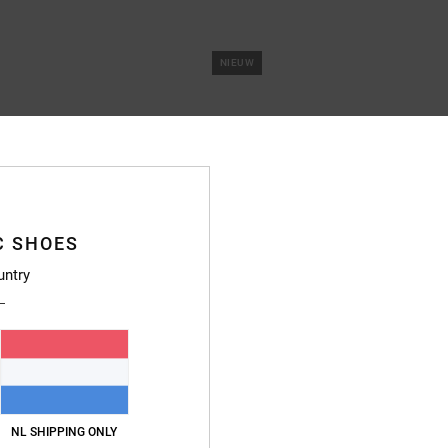
NIEUW
C SHOES
untry
10
Court Graffik
NL SHIPPING ONLY
ren schoenen
Heren Wit Leren schoenen