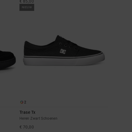
€ 85,00
NIEUW
2
Trase Tx
Heren Zwart Schoenen
€ 70,00