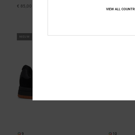
€ 85,00
55%
€ 90,00
VIEW ALL COUNTR
€ 40,50
SALE
SALE ON SALE 25
NIEUW
NIEUW
9
10