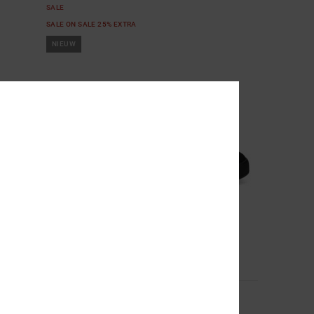
SALE
SALE ON SALE 25% EXTRA
NIEUW
9
Crisis 2
Heren Zwart Leren schoenen