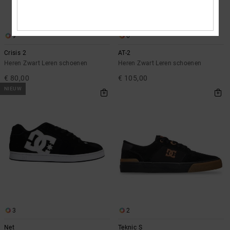
9
6
Crisis 2
AT-2
Heren Zwart Leren schoenen
Heren Zwart Leren schoenen
€ 80,00
€ 105,00
NIEUW
3
2
Net
Teknic S