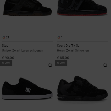
FAQ
Riemen &
bekijken
portemonnees
21
1
Stag
Court Graffik Sq
Unisex Zwart Leren schoenen
Heren Zwart Schoenen
€ 90,00
€ 85,00
NIEUW
NIEUW